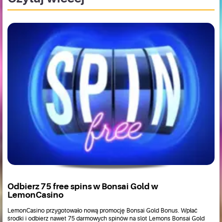
Odbierz 75 free spins w Bonsai Gold w
LemonCasino
LemonCasino przygotowało nową promocję Bonsai Gold Bonus. Wpłać
środki i odbierz nawet 75 darmowych spinów na slot Lemons Bonsai Gold