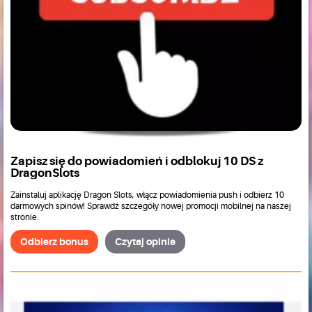
Zapisz się do powiadomień i odblokuj 10 DS z
DragonSlots
Zainstaluj aplikację Dragon Slots, włącz powiadomienia push i odbierz 10
darmowych spinów! Sprawdź szczegóły nowej promocji mobilnej na naszej
stronie.
Odbierz bonus
Czytaj opinie