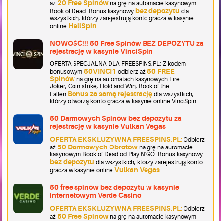
20 Free Spinów
aż
na grę na automacie kasynowym
bez depozytu
Book of Dead. Bonus kasynowy
dla
wszystkich, którzy zarejestrują konto gracza w kasynie
HellSpin
online
NOWOŚĆ!!! 50 Free Spinów BEZ DEPOZYTU za
rejestrację w kasynie VinciSpin
OFERTA SPECJALNA DLA FREESPINS.PL: Z kodem
50VINCI1
50 FREE
bonusowym
odbierz aż
Spinów
na grę na automatach kasynowych Fire
Joker, Coin strike, Hold and Win, Book of the
Bonus za samą rejestrację
Fallen
dla wszystkich,
którzy otworzą konto gracza w kasynie online VinciSpin
50 Darmowych Spinów bez depozytu za
rejestrację w kasynie Vulkan Vegas
OFERTA EKSKLUZYWNA FREESPINS.PL:
Odbierz
50 Darmowych Obrotów
aż
na grę na automacie
kasynowym Book of Dead od Play N'GO. Bonus kasynowy
bez depozytu
dla wszystkich, którzy zarejestrują konto
Vulkan Vegas
gracza w kasynie online
50 free spinów bez depozytu w kasynie
internetowym Verde Casino
OFERTA EKSKLUZYWNA FREESPINS.PL:
Odbierz
50 Free Spinów
aż
na grę na automacie kasynowym