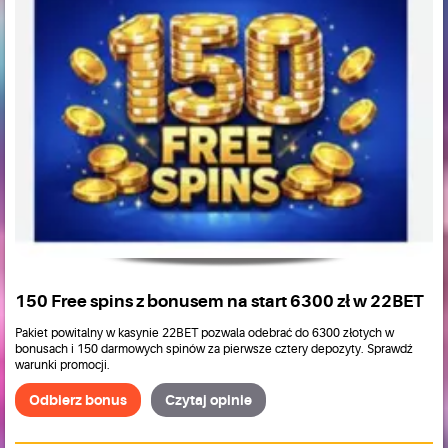
150 Free spins z bonusem na start 6300 zł w 22BET
Pakiet powitalny w kasynie 22BET pozwala odebrać do 6300 złotych w
bonusach i 150 darmowych spinów za pierwsze cztery depozyty. Sprawdź
warunki promocji.
Odbierz bonus
Czytaj opinie