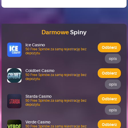
Darmowe
Spiny
Ice Casino
Odbierz
50 Free Spinów za samą rejestrację bez
depozytu
opis
Coldbet Casino
Odbierz
50 Free Spinów za samą rejestrację bez
depozytu
opis
Starda Casino
Odbierz
50 Free Spinów za samą rejestrację bez
depozytu
opis
Verde Casino
Odbierz
50 Free Spinów za samą rejestrację bez