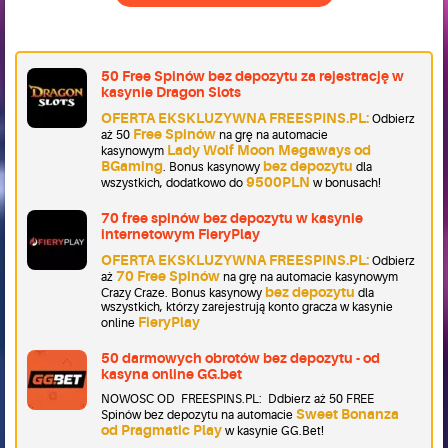
50 Free Spinów bez depozytu za rejestrację w
kasynie Dragon Slots
OFERTA EKSKLUZYWNA FREESPINS.PL:
Odbierz
Free Spinów
aż 50
na grę na automacie
Lady Wolf Moon Megaways od
kasynowym
BGaming
bez depozytu
. Bonus kasynowy
dla
9500PLN
wszystkich, dodatkowo do
w bonusach!
70 free spinów bez depozytu w kasynie
internetowym FieryPlay
OFERTA EKSKLUZYWNA FREESPINS.PL:
Odbierz
70 Free Spinów
aż
na grę na automacie kasynowym
bez depozytu
Crazy Craze. Bonus kasynowy
dla
wszystkich, którzy zarejestrują konto gracza w kasynie
FieryPlay
online
50 darmowych obrotów bez depozytu - od
kasyna online GG.bet
NOWOSC OD FREESPINS.PL: Ddbierz aż 50 FREE
Sweet Bonanza
Spinów bez depozytu na automacie
od Pragmatic Play
w kasynie GG.Bet!