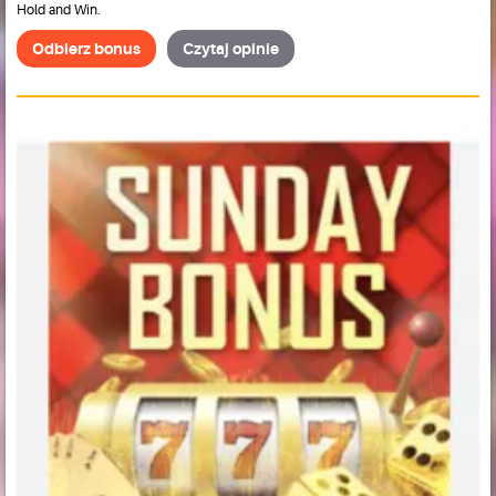
Hold and Win.
Odbierz bonus
Czytaj opinie