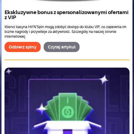
Ekskluzywne bonus z spersonalizowanymi ofertami
z VIP
Klienci kasyna Hit'N'Spin mogą zdobyć dostęp do klubu VIP, co zapewnia im
liczne nagrody i przywileje za aktywność. Szczegóły na naszej stronie
internetowej.
Odbierz spiny
Czytaj artykuł