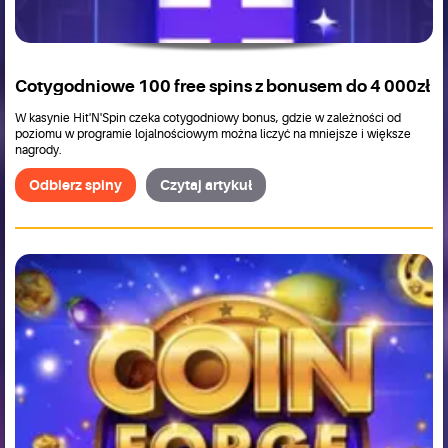
Cotygodniowe 100 free spins z bonusem do 4 000zł
W kasynie Hit'N'Spin czeka cotygodniowy bonus, gdzie w zależności od
poziomu w programie lojalnościowym można liczyć na mniejsze i większe
nagrody.
Odbierz spiny
Czytaj artykuł