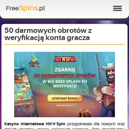
Spins
Free
.pl
50 darmowych obrotów z
weryfikacją konta gracza
Kasyno internetowe Hit’n’Spin
przygotowało dla nowych oraz