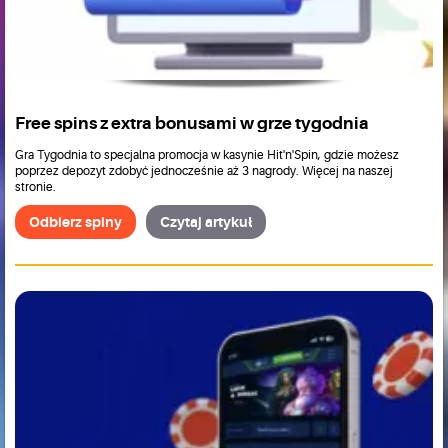
Free spins z extra bonusami w grze tygodnia
Gra Tygodnia to specjalna promocja w kasynie Hit'n'Spin, gdzie możesz
poprzez depozyt zdobyć jednocześnie aż 3 nagrody. Więcej na naszej
stronie.
Odbierz spiny
Czytaj artykuł