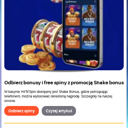
Odbierz bonusy i free spiny z promocją Shake bonus
W kasynie Hit'N'Spin dostępny jest Shake Bonus, gdzie potrząsając
telefonem, można wylosować określoną nagrodę. Szczegóły na naszej
stronie.
Odbierz spiny
Czytaj artykuł