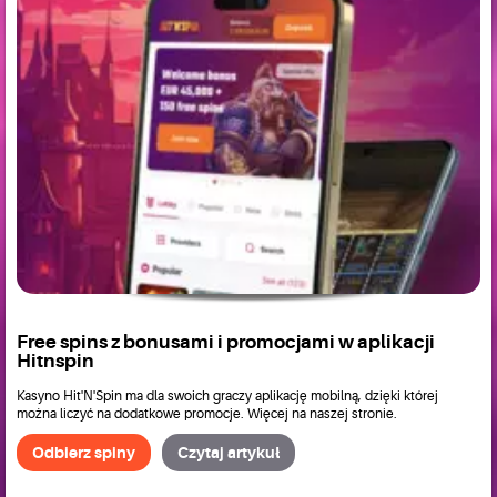
Free spins z bonusami i promocjami w aplikacji
Hitnspin
Kasyno Hit'N'Spin ma dla swoich graczy aplikację mobilną, dzięki której
można liczyć na dodatkowe promocje. Więcej na naszej stronie.
Odbierz spiny
Czytaj artykuł