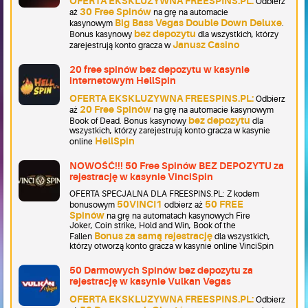
OFERTA EKSKLUZYWNA FREESPINS.PL:
Odbierz
30 Free Spinów
aż
na grę na automacie
Big Bass Vegas Double Down Deluxe
kasynowym
.
bez depozytu
Bonus kasynowy
dla wszystkich, którzy
Janusz Casino
zarejestrują konto gracza w
20 free spinów bez depozytu w kasynie
internetowym HellSpin
OFERTA EKSKLUZYWNA FREESPINS.PL:
Odbierz
20 Free Spinów
aż
na grę na automacie kasynowym
bez depozytu
Book of Dead. Bonus kasynowy
dla
wszystkich, którzy zarejestrują konto gracza w kasynie
HellSpin
online
NOWOŚĆ!!! 50 Free Spinów BEZ DEPOZYTU za
rejestrację w kasynie VinciSpin
OFERTA SPECJALNA DLA FREESPINS.PL: Z kodem
50VINCI1
50 FREE
bonusowym
odbierz aż
Spinów
na grę na automatach kasynowych Fire
Joker, Coin strike, Hold and Win, Book of the
Bonus za samą rejestrację
Fallen
dla wszystkich,
którzy otworzą konto gracza w kasynie online VinciSpin
50 Darmowych Spinów bez depozytu za
rejestrację w kasynie Vulkan Vegas
OFERTA EKSKLUZYWNA FREESPINS.PL:
Odbierz