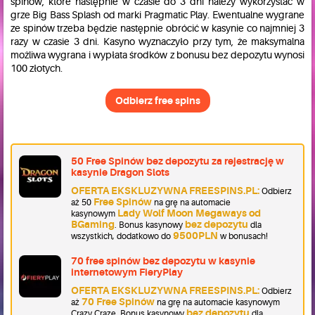
spinów, które następnie w czasie do 3 dni należy wykorzystać w
grze Big Bass Splash od marki Pragmatic Play. Ewentualne wygrane
ze spinów trzeba będzie następnie obrócić w kasynie co najmniej 3
razy w czasie 3 dni. Kasyno wyznaczyło przy tym, że maksymalna
możliwa wygrana i wypłata środków z bonusu bez depozytu wynosi
100 złotych.
Odbierz free spins
50 Free Spinów bez depozytu za rejestrację w
kasynie Dragon Slots
OFERTA EKSKLUZYWNA FREESPINS.PL:
Odbierz
Free Spinów
aż 50
na grę na automacie
Lady Wolf Moon Megaways od
kasynowym
BGaming
bez depozytu
. Bonus kasynowy
dla
9500PLN
wszystkich, dodatkowo do
w bonusach!
70 free spinów bez depozytu w kasynie
internetowym FieryPlay
OFERTA EKSKLUZYWNA FREESPINS.PL:
Odbierz
70 Free Spinów
aż
na grę na automacie kasynowym
bez depozytu
Crazy Craze. Bonus kasynowy
dla