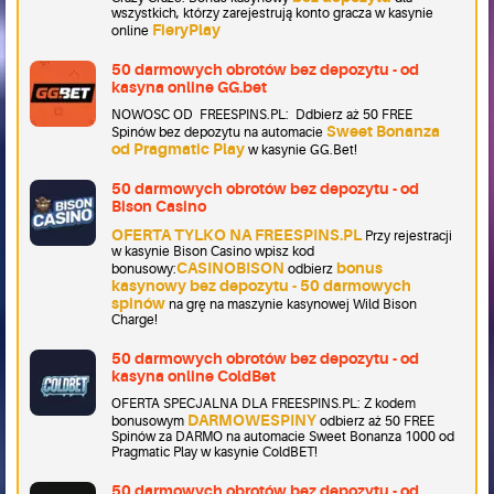
wszystkich, którzy zarejestrują konto gracza w kasynie
FieryPlay
online
50 darmowych obrotów bez depozytu - od
kasyna online GG.bet
NOWOSC OD FREESPINS.PL: Ddbierz aż 50 FREE
Sweet Bonanza
Spinów bez depozytu na automacie
od Pragmatic Play
w kasynie GG.Bet!
50 darmowych obrotów bez depozytu - od
Bison Casino
OFERTA TYLKO NA FREESPINS.PL
Przy rejestracji
w kasynie Bison Casino wpisz kod
CASINOBISON
bonus
bonusowy:
odbierz
kasynowy bez depozytu - 50 darmowych
spinów
na grę na maszynie kasynowej Wild Bison
Charge!
50 darmowych obrotów bez depozytu - od
kasyna online ColdBet
OFERTA SPECJALNA DLA FREESPINS.PL: Z kodem
DARMOWESPINY
bonusowym
odbierz aż 50 FREE
Spinów za DARMO na automacie Sweet Bonanza 1000 od
Pragmatic Play w kasynie ColdBET!
50 darmowych obrotów bez depozytu - od