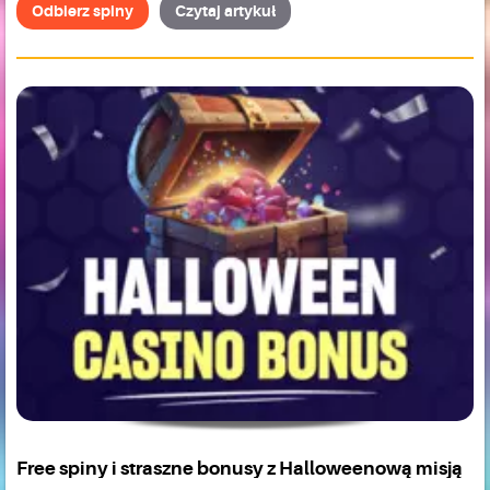
Odbierz spiny
Czytaj artykuł
Free spiny i straszne bonusy z Halloweenową misją