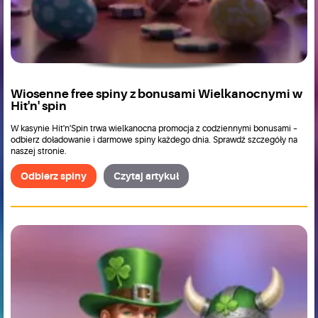
Wiosenne free spiny z bonusami Wielkanocnymi w
Hit'n' spin
W kasynie Hit'n'Spin trwa wielkanocna promocja z codziennymi bonusami –
odbierz doładowanie i darmowe spiny każdego dnia. Sprawdź szczegóły na
naszej stronie.
Odbierz spiny
Czytaj artykuł