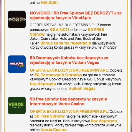
HellSpin
online
NOWOŚĆ!!! 50 Free Spinów BEZ DEPOZYTU za
rejestrację w kasynie VinciSpin
OFERTA SPECJALNA DLA FREESPINS.PL: Z kodem
50VINCI1
50 FREE
bonusowym
odbierz aż
Spinów
na grę na automatach kasynowych Fire
Joker, Coin strike, Hold and Win, Book of the
Bonus za samą rejestrację
Fallen
dla wszystkich,
którzy otworzą konto gracza w kasynie online VinciSpin
50 Darmowych Spinów bez depozytu za
rejestrację w kasynie Vulkan Vegas
OFERTA EKSKLUZYWNA FREESPINS.PL:
Odbierz
50 Darmowych Obrotów
aż
na grę na automacie
kasynowym Book of Dead od Play N'GO. Bonus kasynowy
bez depozytu
dla wszystkich, którzy zarejestrują konto
Vulkan Vegas
gracza w kasynie online
50 free spinów bez depozytu w kasynie
internetowym Verde Casino
OFERTA EKSKLUZYWNA FREESPINS.PL:
Odbierz
50 Free Spinów
aż
na grę na automacie kasynowym
bez depozytu
Starburst od NetEnt. Bonus kasynowy
dla wszystkich, którzy zarejestrują konto gracza w kasynie
Verde Casino
online