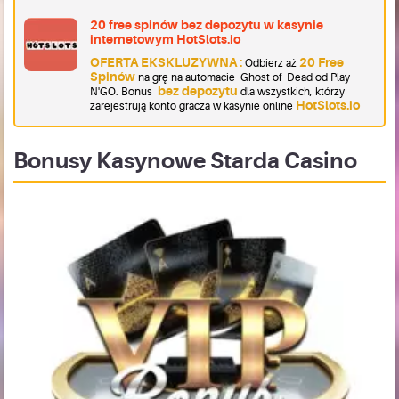
20 free spinów bez depozytu w kasynie
internetowym HotSlots.io
OFERTA EKSKLUZYWNA :
20 Free
Odbierz aż
Spinów
na grę na automacie Ghost of Dead od Play
bez depozytu
N'GO. Bonus
dla wszystkich, którzy
HotSlots.io
zarejestrują konto gracza w kasynie online
Bonusy Kasynowe Starda Casino