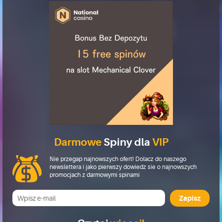
Darmowe
Spiny dla
VIP
Nie przegap najnowszych ofert! Dolacz do naszego
newslettera i jako pierwszy dowiedz sie o najnowszych
promocjach z darmowymi spinami
Zapisz