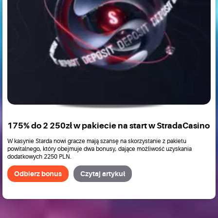
175% do 2 250zł w pakiecie na start w StradaCasino
W kasynie Starda nowi gracze mają szansę na skorzystanie z pakietu
powitalnego, który obejmuje dwa bonusy, dające możliwość uzyskania
dodatkowych 2250 PLN.
Odbierz bonus
Czytaj artykuł