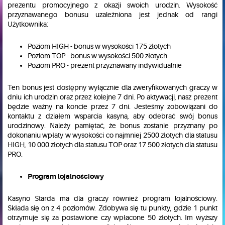
prezentu promocyjnego z okazji swoich urodzin. Wysokość
przyznawanego bonusu uzależniona jest jednak od rangi
Użytkownika:
Poziom HIGH - bonus w wysokości 175 złotych
Poziom TOP - bonus w wysokości 500 złotych
Poziom PRO - prezent przyznawany indywidualnie
Ten bonus jest dostępny wyłącznie dla zweryfikowanych graczy w
dniu ich urodzin oraz przez kolejne 7 dni. Po aktywacji, nasz prezent
będzie ważny na koncie przez 7 dni. Jesteśmy zobowiązani do
kontaktu z działem wsparcia kasyna, aby odebrać swój bonus
urodzinowy. Należy pamiętać, że bonus zostanie przyznany po
dokonaniu wpłaty w wysokości co najmniej 2500 złotych dla statusu
HIGH, 10 000 złotych dla statusu TOP oraz 17 500 złotych dla statusu
PRO.
Program lojalnościowy
Kasyno Starda ma dla graczy również program lojalnościowy.
Składa się on z 4 poziomów. Zdobywa się tu punkty, gdzie 1 punkt
otrzymuje się za postawione czy wpłacone 50 złotych. Im wyższy