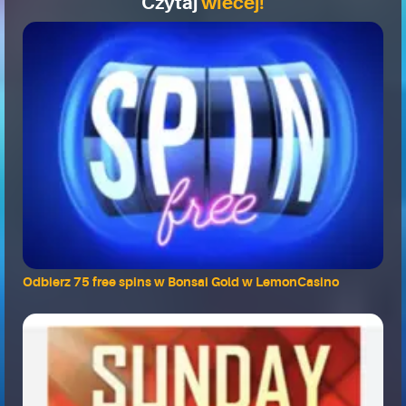
Czytaj
wiecej!
Odbierz 75 free spins w Bonsai Gold w LemonCasino