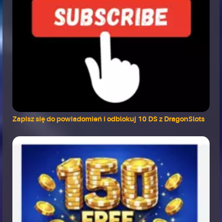
Zapisz się do powiadomień i odblokuj 10 DS z DragonSlots