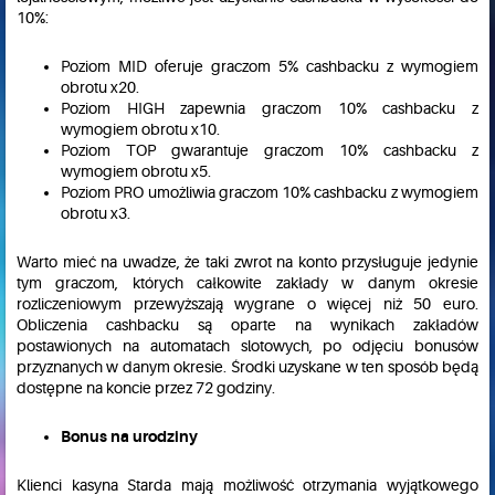
10%:
Poziom MID oferuje graczom 5% cashbacku z wymogiem
obrotu x20.
Poziom HIGH zapewnia graczom 10% cashbacku z
wymogiem obrotu x10.
Poziom TOP gwarantuje graczom 10% cashbacku z
wymogiem obrotu x5.
Poziom PRO umożliwia graczom 10% cashbacku z wymogiem
obrotu x3.
Warto mieć na uwadze, że taki zwrot na konto przysługuje jedynie
tym graczom, których całkowite zakłady w danym okresie
rozliczeniowym przewyższają wygrane o więcej niż 50 euro.
Obliczenia cashbacku są oparte na wynikach zakładów
postawionych na automatach slotowych, po odjęciu bonusów
przyznanych w danym okresie. Środki uzyskane w ten sposób będą
dostępne na koncie przez 72 godziny.
Bonus na urodziny
Klienci kasyna Starda mają możliwość otrzymania wyjątkowego