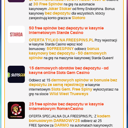
30 Free Spinów
aż
na grę na automacie
Joker Stoker
kasynowym
od firmy Endorphina. Bonus
bez depozytu
kasynowy
dla wszystkich, którzy
Slotoro
zarejestrują konto gracza w
50 free spinów bez depozytu w kasynie
internetowym Starda Casino
OFERTA TYLKO NA FREESPINS.PL
Przy rejestracji
w kasynie Starda Casino wpisz kod
50FREESPINY
bonus
bonusowy:
odbierz
kasynowy bez depozytu - 50 darmowych
spinów
na grę na maszynie kasynowej Starda Queen!
15 darmowych obrotów bez depozytu - od
kasyna online Slots Gem Casino
darmowych spinów w bonusie bez
Odbierz aż 15
depozytu za samą rejestrację
w kasynie
Slots Gem
Free Spiny
internetowym
.
wykorzystasz na
Wild West Trueways
grę na slocie
25 free spinów bez depozytu w kasynie
internetowym RomanCasino
kodem
OFERTA SPECJALNA DLA FREESPINS.PL: Z
bonusowym DARMOWY25
odbierz aż 25
DARMO
FREE Spinów za
na automatach kasynowych: