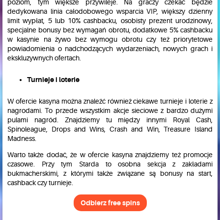
poziom, tym większe przywileje. Na graczy czekać będzie
dedykowana linia całodobowego wsparcia VIP, większy dzienny
limit wypłat, 5 lub 10% cashbacku, osobisty prezent urodzinowy,
specjalne bonusy bez wymagań obrotu, dodatkowe 5% cashbacku
w kasynie na żywo bez wymogu obrotu czy też priorytetowe
powiadomienia o nadchodzących wydarzeniach, nowych grach i
ekskluzywnych ofertach.
Turnieje i loterie
W ofercie kasyna można znaleźć również ciekawe turnieje i loterie z
nagrodami. To przede wszystkim akcje sieciowe z bardzo dużymi
pulami nagród. Znajdziemy tu między innymi Royal Cash,
Spinoleague, Drops and Wins, Crash and Win, Treasure Island
Madness.
Warto także dodać, że w ofercie kasyna znajdziemy też promocje
czasowe. Przy tym Starda to osobna sekcja z zakładami
bukmacherskimi, z którymi także związane są bonusy na start,
cashback czy turnieje.
Odbierz free spins