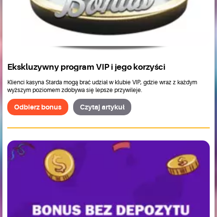
Ekskluzywny program VIP i jego korzyści
Klienci kasyna Starda mogą brać udział w klubie VIP, gdzie wraz z każdym
wyższym poziomem zdobywa się lepsze przywileje.
Odbierz bonus
Czytaj artykuł