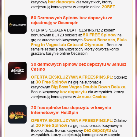
bez depozytu
kasynowy
dla wszystkich, którzy
20BET
zarejestrują konto gracza w kasynie online
50 Darmowych Spinów bez depozytu za
rejestrację w Oscarspin
OFERTA SPECJALNA DLA FREESPINS.PL: Z kodem
50 FREE Spinów
bonusowym BLITZ3 odbierz aż
na
Sweet Bonanza, Elvis
grę na automatach kasynowych
Frog in Vegas lub Gates of Olympus
- Bonus za
samą rejestrację dla wszystkich, którzy otworzą konto
gracza w kasynie online Oscarspin
30 darmowych spinów bez depozytu w Janusz
Casino
OFERTA EKSKLUZYWNA FREESPINS.PL:
Odbierz
30 Free Spinów
aż
na grę na automacie
Big Bass Vegas Double Down Deluxe
kasynowym
.
bez depozytu
Bonus kasynowy
dla wszystkich, którzy
Janusz Casino
zarejestrują konto gracza w
20 free spinów bez depozytu w kasynie
internetowym HellSpin
OFERTA EKSKLUZYWNA FREESPINS.PL:
Odbierz
20 Free Spinów
aż
na grę na automacie kasynowym
bez depozytu
Book of Dead. Bonus kasynowy
dla
wszystkich, którzy zarejestrują konto gracza w kasynie