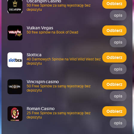
Oscarspin Casino
Odbierz
50 Free Spinów za samą rejestrację bez
depozytu
opis
Vulkan Vegas
Odbierz
50 free spinów na Book of Dead
opis
Slottica
Odbierz
40 Darmowych Spinów na Wild Wild West bez
depozytu
opis
Vincispin casino
Odbierz
50 Free Spinów za samą rejestrację bez
depozytu
opis
Roman Casino
Odbierz
25 Free Spinów za samą rejestrację bez
depozytu
opis