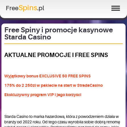
Spins
Free
.pl
Free Spiny i promocje kasynowe
Starda Casino
AKTUALNE PROMOCJE I FREE SPINS
Wyjątkowy bonus EXCLUSIVE 50 FREE SPINS
175% do 2 250zł w pakiecie na start w StradaCasino
Ekskluzywny program VIP i jego korzyści
Starda Casino to marka hazardowa, która z powodzeniem działa w
branży od 2022 roku. Od tego czasu wyrobiła sobie dobrą renomę