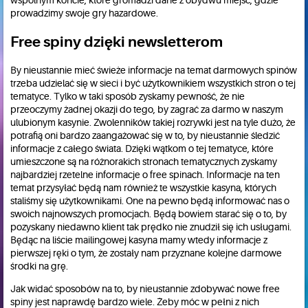
wspólnym koncie, które gromadzi dane z obydwu miejsc, gdzie
prowadzimy swoje gry hazardowe.
Free spiny dzięki newsletterom
By nieustannie mieć świeże informacje na temat darmowych spinów
trzeba udzielać się w sieci i być użytkownikiem wszystkich stron o tej
tematyce. Tylko w taki sposób zyskamy pewność, że nie
przeoczymy żadnej okazji do tego, by zagrać za darmo w naszym
ulubionym kasynie. Zwolenników takiej rozrywki jest na tyle dużo, że
potrafią oni bardzo zaangażować się w to, by nieustannie śledzić
informacje z całego świata. Dzięki wątkom o tej tematyce, które
umieszczone są na różnorakich stronach tematycznych zyskamy
najbardziej rzetelne informacje o free spinach. Informacje na ten
temat przysyłać będą nam również te wszystkie kasyna, których
staliśmy się użytkownikami. One na pewno będą informować nas o
swoich najnowszych promocjach. Będą bowiem starać się o to, by
pozyskany niedawno klient tak prędko nie znudził się ich usługami.
Będąc na liście mailingowej kasyna mamy wtedy informacje z
pierwszej ręki o tym, że zostały nam przyznane kolejne darmowe
środki na grę.
Jak widać sposobów na to, by nieustannie zdobywać nowe free
spiny jest naprawdę bardzo wiele. Żeby móc w pełni z nich