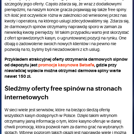
szczegóły jego oferty. Często zdarza się, że wraz z dodatkowymi
pieniędzmi, na naszym koncie gracza pojawiają się także free spiny.
Ich ilość jest oczywiście różna w zależności od wniesionej przez nas
kwoty i operatora, na którego usługi zdecydowaliśmy się. Zdarza się,
że darmowych spinów otrzymamy naprawdę sporo w zamian za
niewielką kwotę pieniędzy. W takim przypadku warto jest skorzystać
z ofert sprawdzonych kasyn, o ugruntowanej pozycji na rynku. One
dbają o zadowolenie swoich nowych klientów i na pewno nie
pozwolą na to, byśmy byli niezadowoleni z ich usług.
Przykładem atrakcyjnej oferty otrzymania darmowych sipnów
od depozytu jest
promocja kasynowa Betsafe
, gdzie przy
niewielkiej wpłacie można otrzymać darmowe spiny warte
nawet 150 zł.
Śledźmy oferty free spinów na stronach
internetowych
W sieci wiele jest serwisów, które na bieżąco śledzą ofertę
wszystkich kasyn dostępnych w Polsce. Dzięki takim witrynom
otrzymamy jasną informację o tym, które kasyno oferuje w danej
chwili promocję, która pozwoli nam za darmo grać na wybranych
slotach. Wbrew pozorom takich okazji jest naprawdę wiele i można