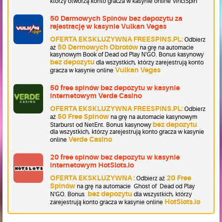
którzy otworzą konto gracza w kasynie online VinciSpin
50 Darmowych Spinów bez depozytu za
rejestrację w kasynie Vulkan Vegas
OFERTA EKSKLUZYWNA FREESPINS.PL:
Odbierz
50 Darmowych Obrotów
aż
na grę na automacie
kasynowym Book of Dead od Play N'GO. Bonus kasynowy
bez depozytu
dla wszystkich, którzy zarejestrują konto
Vulkan Vegas
gracza w kasynie online
50 free spinów bez depozytu w kasynie
internetowym Verde Casino
OFERTA EKSKLUZYWNA FREESPINS.PL:
Odbierz
50 Free Spinów
aż
na grę na automacie kasynowym
bez depozytu
Starburst od NetEnt. Bonus kasynowy
dla wszystkich, którzy zarejestrują konto gracza w kasynie
Verde Casino
online
20 free spinów bez depozytu w kasynie
internetowym HotSlots.io
OFERTA EKSKLUZYWNA :
20 Free
Odbierz aż
Spinów
na grę na automacie Ghost of Dead od Play
bez depozytu
N'GO. Bonus
dla wszystkich, którzy
HotSlots.io
zarejestrują konto gracza w kasynie online