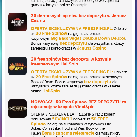
samą rejestrację dla wszystkich, którzy otworzą konto
gracza w kasynie online Oscarspin
30 darmowych spinów bez depozytu w Janusz
Casino
OFERTA EKSKLUZYWNA FREESPINS.PL:
Odbierz
30 Free Spinów
aż
na grę na automacie
Big Bass Vegas Double Down Deluxe
kasynowym
.
bez depozytu
Bonus kasynowy
dla wszystkich, którzy
Janusz Casino
zarejestrują konto gracza w
20 free spinów bez depozytu w kasynie
internetowym HellSpin
OFERTA EKSKLUZYWNA FREESPINS.PL:
Odbierz
20 Free Spinów
aż
na grę na automacie kasynowym
bez depozytu
Book of Dead. Bonus kasynowy
dla
wszystkich, którzy zarejestrują konto gracza w kasynie
HellSpin
online
NOWOŚĆ!!! 50 Free Spinów BEZ DEPOZYTU za
rejestrację w kasynie VinciSpin
OFERTA SPECJALNA DLA FREESPINS.PL: Z kodem
50VINCI1
50 FREE
bonusowym
odbierz aż
Spinów
na grę na automatach kasynowych Fire
Joker, Coin strike, Hold and Win, Book of the
Bonus za samą rejestrację
Fallen
dla wszystkich,