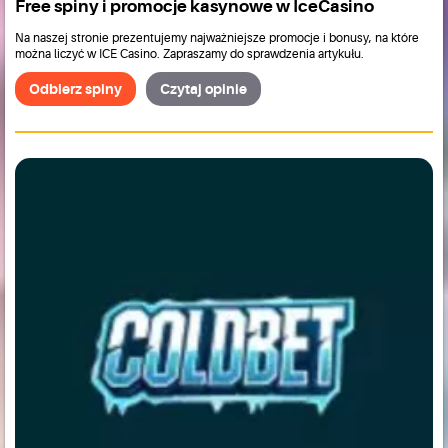
Free spiny i promocje kasynowe w IceCasino
Na naszej stronie prezentujemy najważniejsze promocje i bonusy, na które
można liczyć w ICE Casino. Zapraszamy do sprawdzenia artykułu.
Odbierz spiny
Czytaj opinie