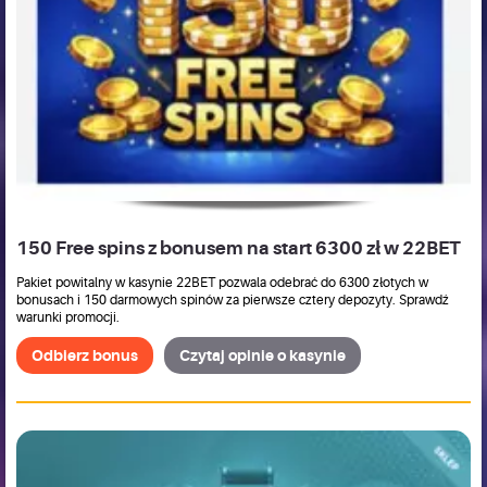
150 Free spins z bonusem na start 6300 zł w 22BET
Pakiet powitalny w kasynie 22BET pozwala odebrać do 6300 złotych w
bonusach i 150 darmowych spinów za pierwsze cztery depozyty. Sprawdź
warunki promocji.
Odbierz bonus
Czytaj opinie o kasynie