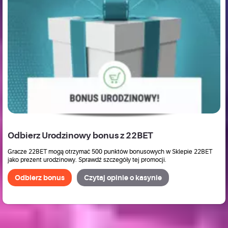
Odbierz Urodzinowy bonus z 22BET
Gracze 22BET mogą otrzymać 500 punktów bonusowych w Sklepie 22BET
jako prezent urodzinowy. Sprawdź szczegóły tej promocji.
Odbierz bonus
Czytaj opinie o kasynie