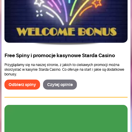
Free Spiny i promocje kasynowe Starda Casino
Przyglądamy się na naszej stronie, z jakich to ciekawych promocji można
skorzystać w kasynie Starda Casino. Co oferuje na start i jakie są dodatkowe
bonusy.
Odbierz spiny
Czytaj opinie