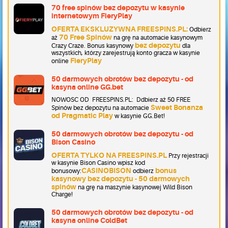
70 free spinów bez depozytu w kasynie
internetowym FieryPlay
OFERTA EKSKLUZYWNA FREESPINS.PL:
Odbierz
70 Free Spinów
aż
na grę na automacie kasynowym
bez depozytu
Crazy Craze. Bonus kasynowy
dla
wszystkich, którzy zarejestrują konto gracza w kasynie
FieryPlay
online
50 darmowych obrotów bez depozytu - od
kasyna online GG.bet
NOWOSC OD FREESPINS.PL: Ddbierz aż 50 FREE
Sweet Bonanza
Spinów bez depozytu na automacie
od Pragmatic Play
w kasynie GG.Bet!
50 darmowych obrotów bez depozytu - od
Bison Casino
OFERTA TYLKO NA FREESPINS.PL
Przy rejestracji
w kasynie Bison Casino wpisz kod
CASINOBISON
bonus
bonusowy:
odbierz
kasynowy bez depozytu - 50 darmowych
spinów
na grę na maszynie kasynowej Wild Bison
Charge!
50 darmowych obrotów bez depozytu - od
kasyna online ColdBet