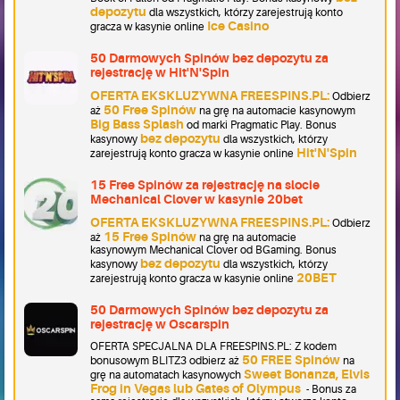
depozytu
dla wszystkich, którzy zarejestrują konto
Ice Casino
gracza w kasynie online
50 Darmowych Spinów bez depozytu za
rejestrację w Hit'N'Spin
OFERTA EKSKLUZYWNA FREESPINS.PL:
Odbierz
50 Free Spinów
aż
na grę na automacie kasynowym
Big Bass Splash
od marki Pragmatic Play. Bonus
bez depozytu
kasynowy
dla wszystkich, którzy
Hit'N'Spin
zarejestrują konto gracza w kasynie online
15 Free Spinów za rejestrację na slocie
Mechanical Clover w kasynie 20bet
OFERTA EKSKLUZYWNA FREESPINS.PL:
Odbierz
15 Free Spinów
aż
na grę na automacie
kasynowym Mechanical Clover od BGaming. Bonus
bez depozytu
kasynowy
dla wszystkich, którzy
20BET
zarejestrują konto gracza w kasynie online
50 Darmowych Spinów bez depozytu za
rejestrację w Oscarspin
OFERTA SPECJALNA DLA FREESPINS.PL: Z kodem
50 FREE Spinów
bonusowym BLITZ3 odbierz aż
na
Sweet Bonanza, Elvis
grę na automatach kasynowych
Frog in Vegas lub Gates of Olympus
- Bonus za