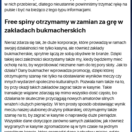
w nich przebierać, dlatego nieustannie powinniśmy trzymać rękę na
pulsie i być na bieżąco z tego typu informacjami.
Free spiny otrzymamy w zamian za grę w
zakładach bukmacherskich
Nieraz zdarza się tak, że duże korporacje, które prowadzą w ramach
swojej działalności nie tylko kasyna, ale również zakłady
bukmacherskie, sprytnie łączą ze sobą obydwie te branże. Dzięki
takiej sieci zależności skorzystamy także my, kiedy będziemy mieć
ochotę na to, by wypróbować nieznane nam do tej pory sloty. Jak to
działa? Dany bukmacher wprowadza promocję, dzięki której
otrzymujemy szansę nie tylko na obstawianie wyników meczy czy
innych wydarzeń społeczno-kulturalnych. Pozwala nam także na to,
by przy okazji takich zakładów zagrać także w kasynie. Takie
transakcje wiązane zdarzają się mimo wszystko dość często, bo
działania te skutecznie przyciągają nowych amatorów silnych
wrażeń i dużych pieniędzy. W ten prosty sposób obstawiając wynik
meczu naszej ulubionej drużyny piłkarskiej, otrzymujemy także
szansę na to, by zagrać w kasynie o naprawdę duże pieniądze.
Wszystkie dane dotyczące zarówno samych zakładów, jak również
wygranych w kasynie zgromadzone są w tym czasie na jednym