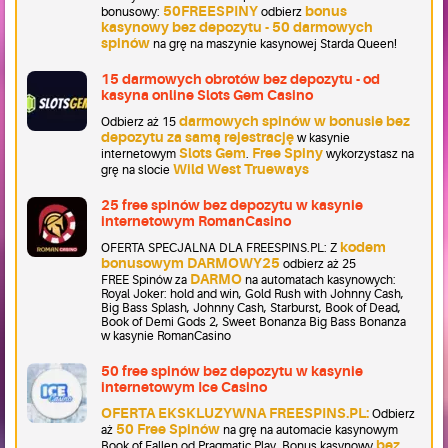
50FREESPINY
bonus
bonusowy:
odbierz
kasynowy bez depozytu - 50 darmowych
spinów
na grę na maszynie kasynowej Starda Queen!
15 darmowych obrotów bez depozytu - od
kasyna online Slots Gem Casino
darmowych spinów w bonusie bez
Odbierz aż 15
depozytu za samą rejestrację
w kasynie
Slots Gem
Free Spiny
internetowym
.
wykorzystasz na
Wild West Trueways
grę na slocie
25 free spinów bez depozytu w kasynie
internetowym RomanCasino
kodem
OFERTA SPECJALNA DLA FREESPINS.PL: Z
bonusowym DARMOWY25
odbierz aż 25
DARMO
FREE Spinów za
na automatach kasynowych:
Royal Joker: hold and win, Gold Rush with Johnny Cash,
Big Bass Splash, Johnny Cash, Starburst, Book of Dead,
Book of Demi Gods 2, Sweet Bonanza Big Bass Bonanza
w kasynie RomanCasino
50 free spinów bez depozytu w kasynie
internetowym Ice Casino
OFERTA EKSKLUZYWNA FREESPINS.PL:
Odbierz
50 Free Spinów
aż
na grę na automacie kasynowym
bez
Book of Fallen od Pragmatic Play. Bonus kasynowy