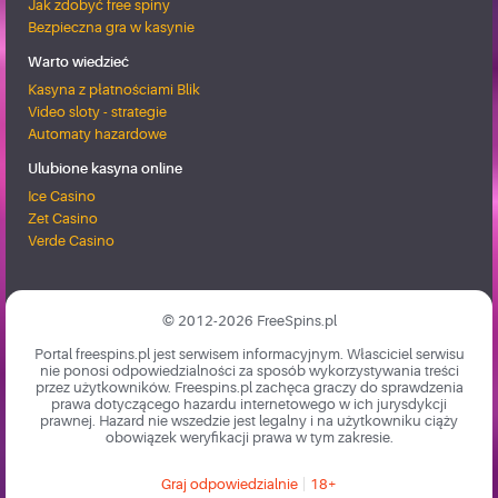
Jak zdobyć free spiny
Bezpieczna gra w kasynie
Warto wiedzieć
Kasyna z płatnościami Blik
Video sloty - strategie
Automaty hazardowe
Ulubione kasyna online
Ice Casino
Zet Casino
Verde Casino
© 2012-2026 FreeSpins.pl
Portal freespins.pl jest serwisem informacyjnym. Własciciel serwisu
nie ponosi odpowiedzialności za sposób wykorzystywania treści
przez użytkowników. Freespins.pl zachęca graczy do sprawdzenia
prawa dotyczącego hazardu internetowego w ich jurysdykcji
prawnej. Hazard nie wszedzie jest legalny i na użytkowniku ciąży
obowiązek weryfikacji prawa w tym zakresie.
Graj odpowiedzialnie
18+