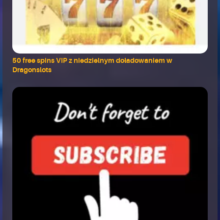
50 free spins VIP z niedzielnym doładowaniem w
Dragonslots