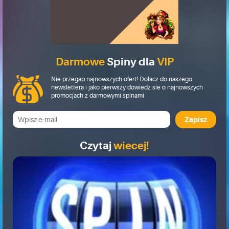
Darmowe
Spiny dla
VIP
Nie przegap najnowszych ofert! Dolacz do naszego
newslettera i jako pierwszy dowiedz sie o najnowszych
promocjach z darmowymi spinami
Zapisz
Czytaj
wiecej!