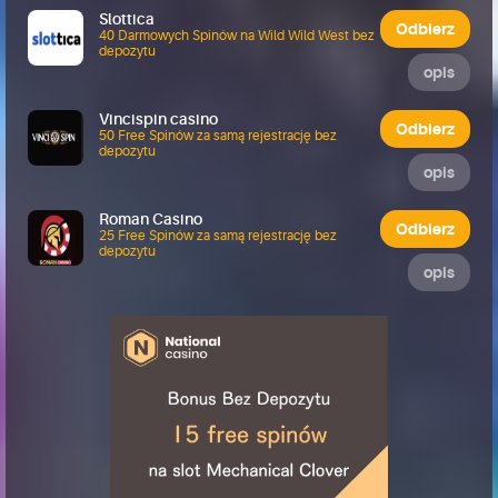
Slottica
Odbierz
40 Darmowych Spinów na Wild Wild West bez
depozytu
opis
Vincispin casino
Odbierz
50 Free Spinów za samą rejestrację bez
depozytu
opis
Roman Casino
Odbierz
25 Free Spinów za samą rejestrację bez
depozytu
opis