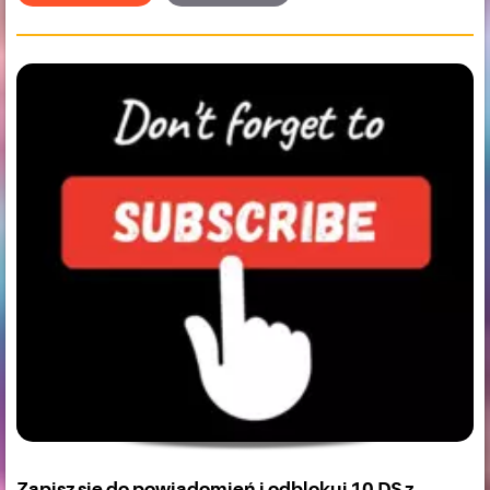
Zapisz się do powiadomień i odblokuj 10 DS z