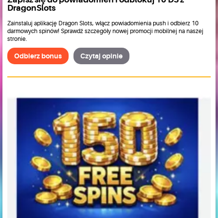
DragonSlots
Zainstaluj aplikację Dragon Slots, włącz powiadomienia push i odbierz 10
darmowych spinów! Sprawdź szczegóły nowej promocji mobilnej na naszej
stronie.
Odbierz bonus
Czytaj opinie