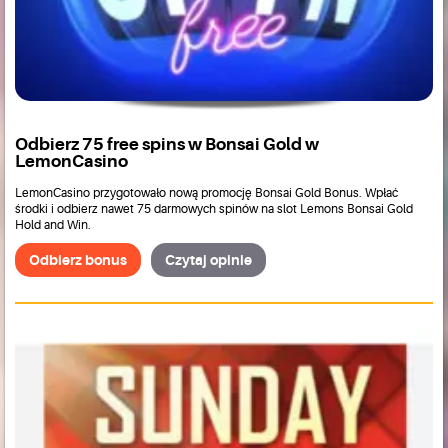
Odbierz 75 free spins w Bonsai Gold w
LemonCasino
LemonCasino przygotowało nową promocję Bonsai Gold Bonus. Wpłać
środki i odbierz nawet 75 darmowych spinów na slot Lemons Bonsai Gold
Hold and Win.
Odbierz bonus
Czytaj opinie