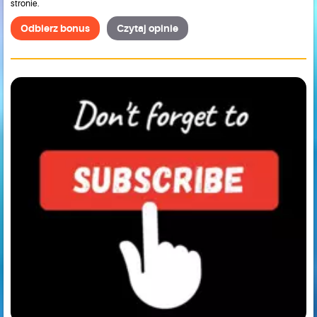
stronie.
Odbierz bonus
Czytaj opinie