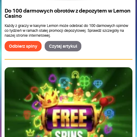
Do 100 darmowych obrotów z depozytem w Lemon
Casino
Każdy z graczy w kasynie Lemon może odebrać do 100 darmowych spinów
co tydzień w ramach stałej promocji depozytowej. Sprawdź szczegóły na
naszej stronie internetowej.
Odbierz spiny
Czytaj artykuł