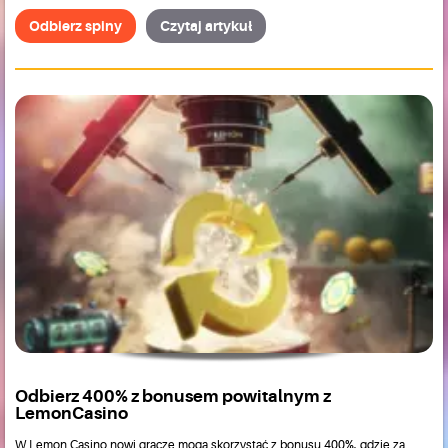
Odbierz spiny
Czytaj artykuł
Odbierz 400% z bonusem powitalnym z
LemonCasino
W Lemon Casino nowi gracze mogą skorzystać z bonusu 400%, gdzie za