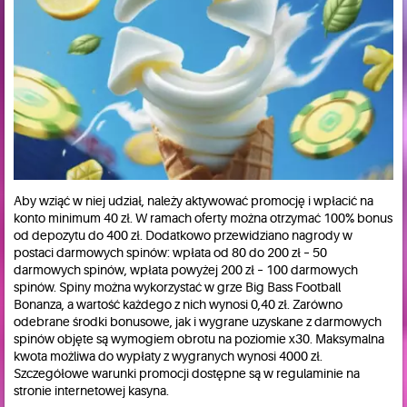
Aby wziąć w niej udział, należy aktywować promocję i wpłacić na
konto minimum 40 zł. W ramach oferty można otrzymać 100% bonus
od depozytu do 400 zł. Dodatkowo przewidziano nagrody w
postaci darmowych spinów: wpłata od 80 do 200 zł – 50
darmowych spinów, wpłata powyżej 200 zł – 100 darmowych
spinów. Spiny można wykorzystać w grze Big Bass Football
Bonanza, a wartość każdego z nich wynosi 0,40 zł. Zarówno
odebrane środki bonusowe, jak i wygrane uzyskane z darmowych
spinów objęte są wymogiem obrotu na poziomie x30. Maksymalna
kwota możliwa do wypłaty z wygranych wynosi 4000 zł.
Szczegółowe warunki promocji dostępne są w regulaminie na
stronie internetowej kasyna.