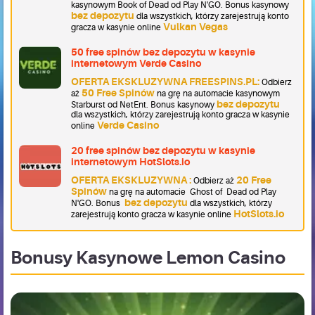
kasynowym Book of Dead od Play N'GO. Bonus kasynowy
bez depozytu
dla wszystkich, którzy zarejestrują konto
Vulkan Vegas
gracza w kasynie online
50 free spinów bez depozytu w kasynie
internetowym Verde Casino
OFERTA EKSKLUZYWNA FREESPINS.PL:
Odbierz
50 Free Spinów
aż
na grę na automacie kasynowym
bez depozytu
Starburst od NetEnt. Bonus kasynowy
dla wszystkich, którzy zarejestrują konto gracza w kasynie
Verde Casino
online
20 free spinów bez depozytu w kasynie
internetowym HotSlots.io
OFERTA EKSKLUZYWNA :
20 Free
Odbierz aż
Spinów
na grę na automacie Ghost of Dead od Play
bez depozytu
N'GO. Bonus
dla wszystkich, którzy
HotSlots.io
zarejestrują konto gracza w kasynie online
Bonusy Kasynowe Lemon Casino