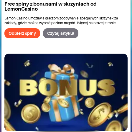
Free spiny z bonusami w skrzyniach od
LemonCasino
Lemon Casino umożliwia graczom zdobywanie specjalnych skrzynek za
zakłady, gdzie można wybrać poziom nagród. Więcej na naszej stronie.
Odbierz spiny
Czytaj artykuł