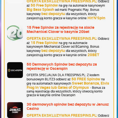
OFERTA EKSKLUZYWNA FREESPINS.PL:
Odbierz
50 Free Spinów
aż
na grę na automacie kasynowym
Big Bass Splash
od marki Pragmatic Play. Bonus
bez depozytu
kasynowy
dla wszystkich, którzy
Hit'N'Spin
zarejestrują konto gracza w kasynie online
15 Free Spinów za rejestrację na slocie
Mechanical Clover w kasynie 20bet
OFERTA EKSKLUZYWNA FREESPINS.PL:
Odbierz
15 Free Spinów
aż
na grę na automacie
kasynowym Mechanical Clover od BGaming. Bonus
bez depozytu
kasynowy
dla wszystkich, którzy
20BET
zarejestrują konto gracza w kasynie online
50 Darmowych Spinów bez depozytu za
rejestrację w Oscarspin
OFERTA SPECJALNA DLA FREESPINS.PL: Z kodem
50 FREE Spinów
bonusowym BLITZ3 odbierz aż
na
Sweet Bonanza, Elvis
grę na automatach kasynowych
Frog in Vegas lub Gates of Olympus
- Bonus za
samą rejestrację dla wszystkich, którzy otworzą konto
gracza w kasynie online Oscarspin
30 darmowych spinów bez depozytu w Janusz
Casino
OFERTA EKSKLUZYWNA FREESPINS.PL:
Odbierz