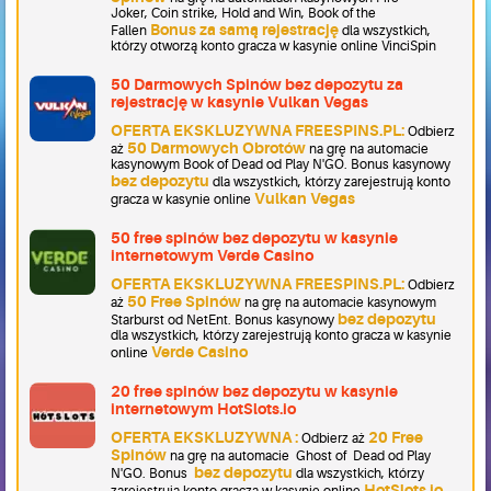
Joker, Coin strike, Hold and Win, Book of the
Bonus za samą rejestrację
Fallen
dla wszystkich,
którzy otworzą konto gracza w kasynie online VinciSpin
50 Darmowych Spinów bez depozytu za
rejestrację w kasynie Vulkan Vegas
OFERTA EKSKLUZYWNA FREESPINS.PL:
Odbierz
50 Darmowych Obrotów
aż
na grę na automacie
kasynowym Book of Dead od Play N'GO. Bonus kasynowy
bez depozytu
dla wszystkich, którzy zarejestrują konto
Vulkan Vegas
gracza w kasynie online
50 free spinów bez depozytu w kasynie
internetowym Verde Casino
OFERTA EKSKLUZYWNA FREESPINS.PL:
Odbierz
50 Free Spinów
aż
na grę na automacie kasynowym
bez depozytu
Starburst od NetEnt. Bonus kasynowy
dla wszystkich, którzy zarejestrują konto gracza w kasynie
Verde Casino
online
20 free spinów bez depozytu w kasynie
internetowym HotSlots.io
OFERTA EKSKLUZYWNA :
20 Free
Odbierz aż
Spinów
na grę na automacie Ghost of Dead od Play
bez depozytu
N'GO. Bonus
dla wszystkich, którzy
HotSlots.io