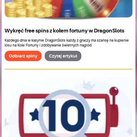
Wykręć free spins z kołem fortuny w DragonSlots
Każdego dnia w kasynie DragonSlots każdy z graczy ma szansę na kupienie
losu na Kole Fortuny i zdobywanie świetnych nagród.
Odbierz spiny
Czytaj artykuł