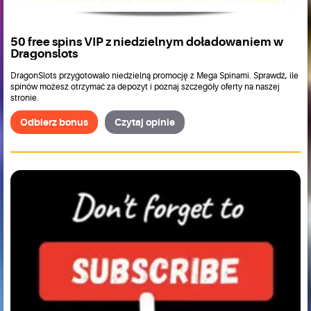
50 free spins VIP z niedzielnym doładowaniem w
Dragonslots
DragonSlots przygotowało niedzielną promocję z Mega Spinami. Sprawdź, ile
spinów możesz otrzymać za depozyt i poznaj szczegóły oferty na naszej
stronie.
Odbierz bonus
Czytaj opinie