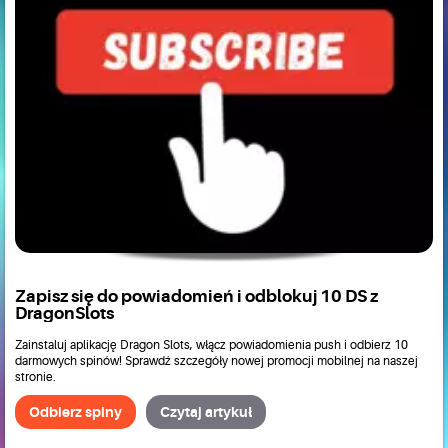
Zapisz się do powiadomień i odblokuj 10 DS z
DragonSlots
Zainstaluj aplikację Dragon Slots, włącz powiadomienia push i odbierz 10
darmowych spinów! Sprawdź szczegóły nowej promocji mobilnej na naszej
stronie.
Odbierz spiny
Czytaj artykuł