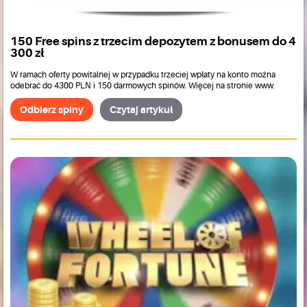
150 Free spins z trzecim depozytem z bonusem do 4
300 zł
W ramach oferty powitalnej w przypadku trzeciej wpłaty na konto można
odebrać do 4300 PLN i 150 darmowych spinów. Więcej na stronie www.
Odbierz spiny
Czytaj artykuł