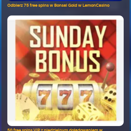
Odbierz 75 free spins w Bonsai Gold w LemonCasino
50 free spins VIP z niedzielnym doładowaniem w