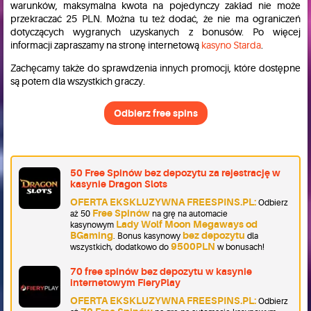
warunków, maksymalna kwota na pojedynczy zakład nie może
przekraczać 25 PLN. Można tu też dodać, że nie ma ograniczeń
dotyczących wygranych uzyskanych z bonusów. Po więcej
informacji zapraszamy na stronę internetową
kasyno Starda
.
Zachęcamy także do sprawdzenia innych promocji, które dostępne
są potem dla wszystkich graczy.
Odbierz free spins
50 Free Spinów bez depozytu za rejestrację w
kasynie Dragon Slots
OFERTA EKSKLUZYWNA FREESPINS.PL:
Odbierz
Free Spinów
aż 50
na grę na automacie
Lady Wolf Moon Megaways od
kasynowym
BGaming
bez depozytu
. Bonus kasynowy
dla
9500PLN
wszystkich, dodatkowo do
w bonusach!
70 free spinów bez depozytu w kasynie
internetowym FieryPlay
OFERTA EKSKLUZYWNA FREESPINS.PL:
Odbierz