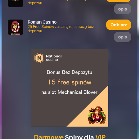
depozytu
opis
Roman Casino
Odbierz
25 Free Spinów za samą rejestrację bez
depozytu
opis
Darmowe
Spiny dla
VIP