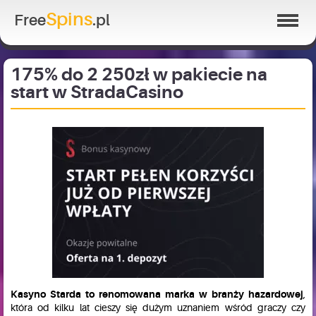
Spins
Free
.pl
175% do 2 250zł w pakiecie na
start w StradaCasino
Kasyno Starda to renomowana marka w branży hazardowej
,
która od kilku lat cieszy się dużym uznaniem wśród graczy czy