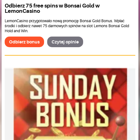
Odbierz 75 free spins w Bonsai Gold w
LemonCasino
LemonCasino przygotowało nową promocję Bonsai Gold Bonus. Wpłać
środki i odbierz nawet 75 darmowych spinów na slot Lemons Bonsai Gold
Hold and Win.
Odbierz bonus
Czytaj opinie