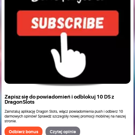
Zapisz się do powiadomień i odblokuj 10 DS z
DragonSlots
Zainstaluj aplikację Dragon Slots, włącz powiadomienia push i odbierz 10
darmowych spinów! Sprawdź szczegóły nowej promocji mobilnej na naszej
stronie.
Odbierz bonus
Czytaj opinie