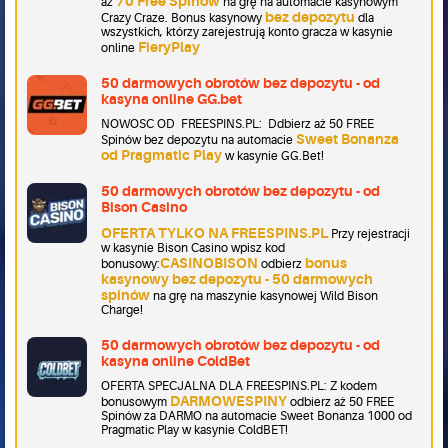
70 Free Spinów
aż
na grę na automacie kasynowym
bez depozytu
Crazy Craze. Bonus kasynowy
dla
wszystkich, którzy zarejestrują konto gracza w kasynie
FieryPlay
online
50 darmowych obrotów bez depozytu - od
kasyna online GG.bet
NOWOSC OD FREESPINS.PL: Ddbierz aż 50 FREE
Sweet Bonanza
Spinów bez depozytu na automacie
od Pragmatic Play
w kasynie GG.Bet!
50 darmowych obrotów bez depozytu - od
Bison Casino
OFERTA TYLKO NA FREESPINS.PL
Przy rejestracji
w kasynie Bison Casino wpisz kod
CASINOBISON
bonus
bonusowy:
odbierz
kasynowy bez depozytu - 50 darmowych
spinów
na grę na maszynie kasynowej Wild Bison
Charge!
50 darmowych obrotów bez depozytu - od
kasyna online ColdBet
OFERTA SPECJALNA DLA FREESPINS.PL: Z kodem
DARMOWESPINY
bonusowym
odbierz aż 50 FREE
Spinów za DARMO na automacie Sweet Bonanza 1000 od
Pragmatic Play w kasynie ColdBET!