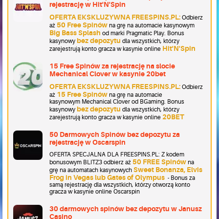
rejestrację w Hit'N'Spin
OFERTA EKSKLUZYWNA FREESPINS.PL:
Odbierz
50 Free Spinów
aż
na grę na automacie kasynowym
Big Bass Splash
od marki Pragmatic Play. Bonus
bez depozytu
kasynowy
dla wszystkich, którzy
Hit'N'Spin
zarejestrują konto gracza w kasynie online
15 Free Spinów za rejestrację na slocie
Mechanical Clover w kasynie 20bet
OFERTA EKSKLUZYWNA FREESPINS.PL:
Odbierz
15 Free Spinów
aż
na grę na automacie
kasynowym Mechanical Clover od BGaming. Bonus
bez depozytu
kasynowy
dla wszystkich, którzy
20BET
zarejestrują konto gracza w kasynie online
50 Darmowych Spinów bez depozytu za
rejestrację w Oscarspin
OFERTA SPECJALNA DLA FREESPINS.PL: Z kodem
50 FREE Spinów
bonusowym BLITZ3 odbierz aż
na
Sweet Bonanza, Elvis
grę na automatach kasynowych
Frog in Vegas lub Gates of Olympus
- Bonus za
samą rejestrację dla wszystkich, którzy otworzą konto
gracza w kasynie online Oscarspin
30 darmowych spinów bez depozytu w Janusz
Casino