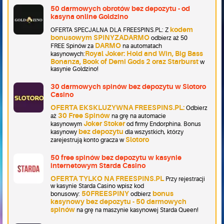
50 darmowych obrotów bez depozytu - od
kasyna online Goldzino
kodem
OFERTA SPECJALNA DLA FREESPINS.PL: Z
bonusowym SPINYZADARMO
odbierz aż 50
DARMO
FREE Spinów za
na automatach
Royal Joker: Hold and Win, Big Bass
kasynowych:
Bonanza, Book of Demi Gods 2 oraz Starburst
w
kasynie Goldzino!
30 darmowych spinów bez depozytu w Slotoro
Casino
OFERTA EKSKLUZYWNA FREESPINS.PL:
Odbierz
30 Free Spinów
aż
na grę na automacie
Joker Stoker
kasynowym
od firmy Endorphina. Bonus
bez depozytu
kasynowy
dla wszystkich, którzy
Slotoro
zarejestrują konto gracza w
50 free spinów bez depozytu w kasynie
internetowym Starda Casino
OFERTA TYLKO NA FREESPINS.PL
Przy rejestracji
w kasynie Starda Casino wpisz kod
50FREESPINY
bonus
bonusowy:
odbierz
kasynowy bez depozytu - 50 darmowych
spinów
na grę na maszynie kasynowej Starda Queen!