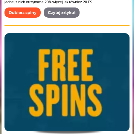
jednej z nich otrzymacie 20% więcej jak również 20 FS.
Odbierz spiny
Czytaj artykuł