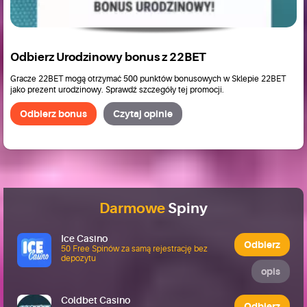
Odbierz Urodzinowy bonus z 22BET
Gracze 22BET mogą otrzymać 500 punktów bonusowych w Sklepie 22BET
jako prezent urodzinowy. Sprawdź szczegóły tej promocji.
Odbierz bonus
Czytaj opinie
Darmowe
Spiny
Ice Casino
Odbierz
50 Free Spinów za samą rejestrację bez
depozytu
opis
Coldbet Casino
Odbierz