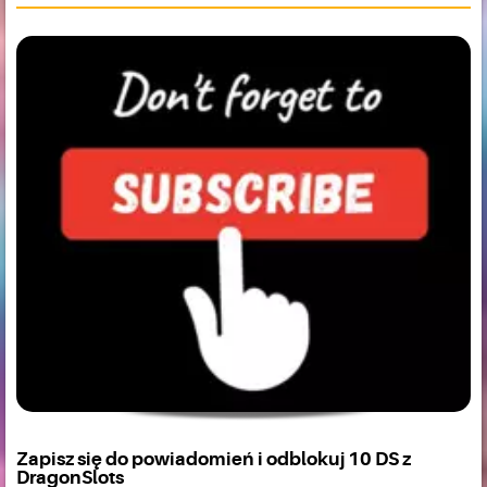
Zapisz się do powiadomień i odblokuj 10 DS z
DragonSlots