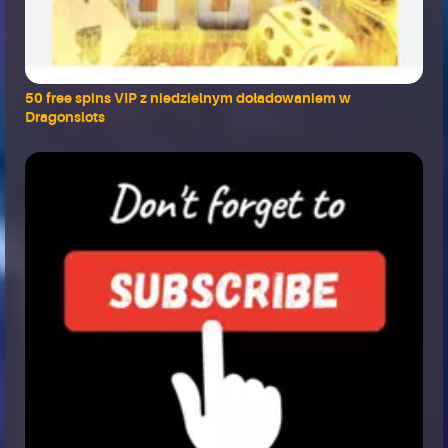
50 free spins VIP z niedzielnym doładowaniem w
Dragonslots