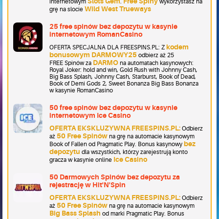
Slots Gem
Free Spiny
internetowym
.
wykorzystasz na
Wild West Trueways
grę na slocie
25 free spinów bez depozytu w kasynie
internetowym RomanCasino
kodem
OFERTA SPECJALNA DLA FREESPINS.PL: Z
bonusowym DARMOWY25
odbierz aż 25
DARMO
FREE Spinów za
na automatach kasynowych:
Royal Joker: hold and win, Gold Rush with Johnny Cash,
Big Bass Splash, Johnny Cash, Starburst, Book of Dead,
Book of Demi Gods 2, Sweet Bonanza Big Bass Bonanza
w kasynie RomanCasino
50 free spinów bez depozytu w kasynie
internetowym Ice Casino
OFERTA EKSKLUZYWNA FREESPINS.PL:
Odbierz
50 Free Spinów
aż
na grę na automacie kasynowym
bez
Book of Fallen od Pragmatic Play. Bonus kasynowy
depozytu
dla wszystkich, którzy zarejestrują konto
Ice Casino
gracza w kasynie online
50 Darmowych Spinów bez depozytu za
rejestrację w Hit'N'Spin
OFERTA EKSKLUZYWNA FREESPINS.PL:
Odbierz
50 Free Spinów
aż
na grę na automacie kasynowym
Big Bass Splash
od marki Pragmatic Play. Bonus