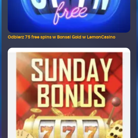
Odbierz 75 free spins w Bonsai Gold w LemonCasino