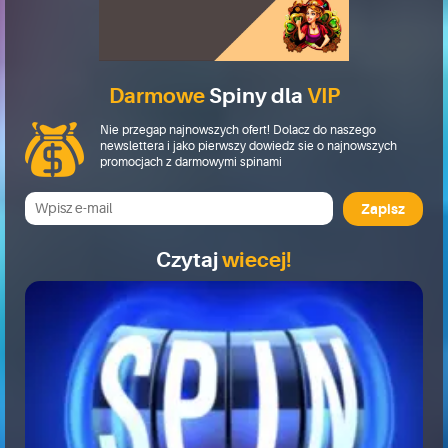
Darmowe
Spiny dla
VIP
Nie przegap najnowszych ofert! Dolacz do naszego
newslettera i jako pierwszy dowiedz sie o najnowszych
promocjach z darmowymi spinami
Zapisz
Czytaj
wiecej!