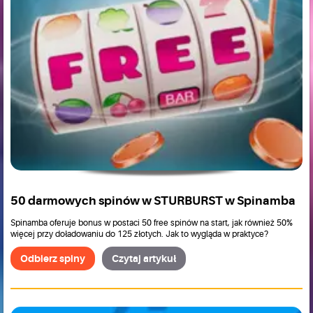
50 darmowych spinów w STURBURST w Spinamba
Spinamba oferuje bonus w postaci 50 free spinów na start, jak również 50%
więcej przy doładowaniu do 125 złotych. Jak to wygląda w praktyce?
Odbierz spiny
Czytaj artykuł