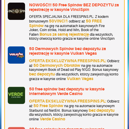
NOWOŚĆ!!! 50 Free Spinów BEZ DEPOZYTU za
rejestrację w kasynie VinciSpin
OFERTA SPECJALNA DLA FREESPINS.PL: Z kodem
50VINCI1
50 FREE
bonusowym
odbierz aż
Spinów
na grę na automatach kasynowych Fire
Joker, Coin strike, Hold and Win, Book of the
Bonus za samą rejestrację
Fallen
dla wszystkich,
którzy otworzą konto gracza w kasynie online VinciSpin
50 Darmowych Spinów bez depozytu za
rejestrację w kasynie Vulkan Vegas
OFERTA EKSKLUZYWNA FREESPINS.PL:
Odbierz
50 Darmowych Obrotów
aż
na grę na automacie
kasynowym Book of Dead od Play N'GO. Bonus kasynowy
bez depozytu
dla wszystkich, którzy zarejestrują konto
Vulkan Vegas
gracza w kasynie online
50 free spinów bez depozytu w kasynie
internetowym Verde Casino
OFERTA EKSKLUZYWNA FREESPINS.PL:
Odbierz
50 Free Spinów
aż
na grę na automacie kasynowym
bez depozytu
Starburst od NetEnt. Bonus kasynowy
dla wszystkich, którzy zarejestrują konto gracza w kasynie
Verde Casino
online