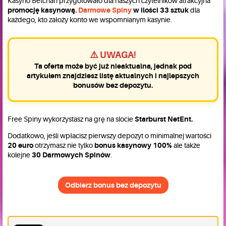
Kasyno Betchan przygotowało dla naszych czytelników atrakcyjna
promocję kasynową.
Darmowe Spiny
w ilości 33 sztuk
dla
każdego, kto założy konto we wspomnianym kasynie.
⚠️ UWAGA!
Ta oferta może być już nieaktualna, jednak pod
artykułem znajdziesz listę aktualnych i najlepszych
bonusów bez depozytu.
Free Spiny wykorzystasz na grę na slocie
Starburst NetEnt.
Dodatkowo, jeśli wpłacisz pierwszy depozyt o minimalnej wartości
20 euro
otrzymasz nie tylko
bonus kasynowy 100%
ale także
kolejne
30 Darmowych Spinów
.
Odbierz bonus bez depozytu