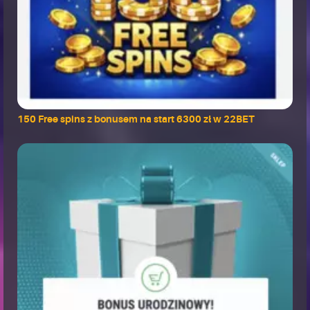
150 Free spins z bonusem na start 6300 zł w 22BET