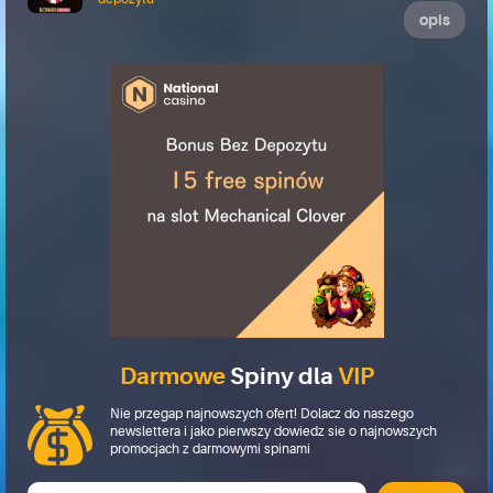
opis
Darmowe
Spiny dla
VIP
Nie przegap najnowszych ofert! Dolacz do naszego
newslettera i jako pierwszy dowiedz sie o najnowszych
promocjach z darmowymi spinami