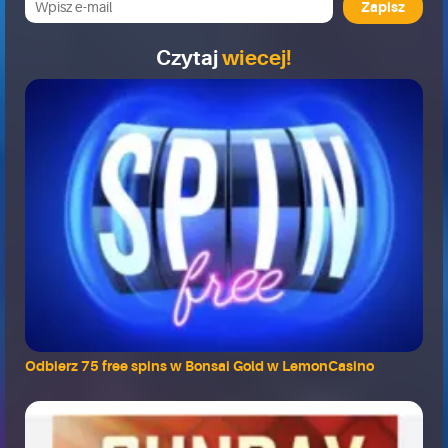
Zapisz
Czytaj
wiecej!
Odbierz 75 free spins w Bonsai Gold w LemonCasino