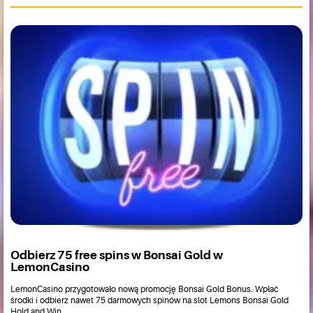
Odbierz 75 free spins w Bonsai Gold w
LemonCasino
LemonCasino przygotowało nową promocję Bonsai Gold Bonus. Wpłać
środki i odbierz nawet 75 darmowych spinów na slot Lemons Bonsai Gold
Hold and Win.