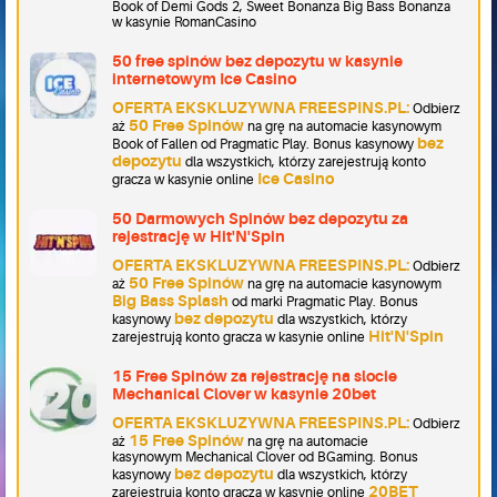
Book of Demi Gods 2, Sweet Bonanza Big Bass Bonanza
w kasynie RomanCasino
50 free spinów bez depozytu w kasynie
internetowym Ice Casino
OFERTA EKSKLUZYWNA FREESPINS.PL:
Odbierz
50 Free Spinów
aż
na grę na automacie kasynowym
bez
Book of Fallen od Pragmatic Play. Bonus kasynowy
depozytu
dla wszystkich, którzy zarejestrują konto
Ice Casino
gracza w kasynie online
50 Darmowych Spinów bez depozytu za
rejestrację w Hit'N'Spin
OFERTA EKSKLUZYWNA FREESPINS.PL:
Odbierz
50 Free Spinów
aż
na grę na automacie kasynowym
Big Bass Splash
od marki Pragmatic Play. Bonus
bez depozytu
kasynowy
dla wszystkich, którzy
Hit'N'Spin
zarejestrują konto gracza w kasynie online
15 Free Spinów za rejestrację na slocie
Mechanical Clover w kasynie 20bet
OFERTA EKSKLUZYWNA FREESPINS.PL:
Odbierz
15 Free Spinów
aż
na grę na automacie
kasynowym Mechanical Clover od BGaming. Bonus
bez depozytu
kasynowy
dla wszystkich, którzy
20BET
zarejestrują konto gracza w kasynie online