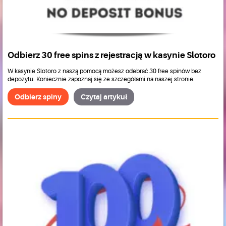
Odbierz 30 free spins z rejestracją w kasynie Slotoro
W kasynie Slotoro z naszą pomocą możesz odebrać 30 free spinów bez
depozytu. Koniecznie zapoznaj się ze szczegółami na naszej stronie.
Odbierz spiny
Czytaj artykuł