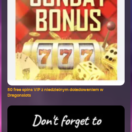
50 free spins VIP z niedzielnym doładowaniem w
Dragonslots