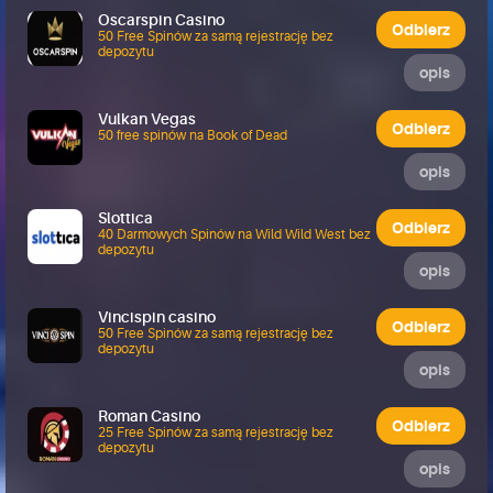
Oscarspin Casino
Odbierz
50 Free Spinów za samą rejestrację bez
depozytu
opis
Vulkan Vegas
Odbierz
50 free spinów na Book of Dead
opis
Slottica
Odbierz
40 Darmowych Spinów na Wild Wild West bez
depozytu
opis
Vincispin casino
Odbierz
50 Free Spinów za samą rejestrację bez
depozytu
opis
Roman Casino
Odbierz
25 Free Spinów za samą rejestrację bez
depozytu
opis