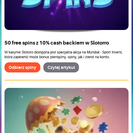
50 free spins z 10% cash backiem w Slotorro
W kasynie Slotoro dostępna jest specjalna akcja na Mundial - Sport Invent,
która zapewnić może bonus pieniężny, spiny, jak i zwrot na konto.
Odbierz spiny
Czytaj artykuł