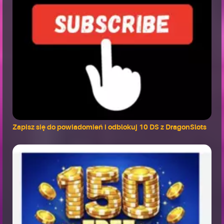
Zapisz się do powiadomień i odblokuj 10 DS z DragonSlots