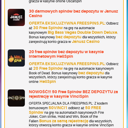
gracza w kasynie online Oscarspin
30 darmowych spinów bez depozytu w Janusz
Casino
OFERTA EKSKLUZYWNA FREESPINS.PL:
Odbierz
30 Free Spinów
aż
na grę na automacie
Big Bass Vegas Double Down Deluxe
kasynowym
.
bez depozytu
Bonus kasynowy
dla wszystkich, którzy
Janusz Casino
zarejestrują konto gracza w
20 free spinów bez depozytu w kasynie
internetowym HellSpin
OFERTA EKSKLUZYWNA FREESPINS.PL:
Odbierz
20 Free Spinów
aż
na grę na automacie kasynowym
bez depozytu
Book of Dead. Bonus kasynowy
dla
wszystkich, którzy zarejestrują konto gracza w kasynie
HellSpin
online
NOWOŚĆ!!! 50 Free Spinów BEZ DEPOZYTU za
rejestrację w kasynie VinciSpin
OFERTA SPECJALNA DLA FREESPINS.PL: Z kodem
50VINCI1
50 FREE
bonusowym
odbierz aż
Spinów
na grę na automatach kasynowych Fire
Joker, Coin strike, Hold and Win, Book of the
Bonus za samą rejestrację
Fallen
dla wszystkich,
którzy otworzą konto gracza w kasynie online VinciSpin