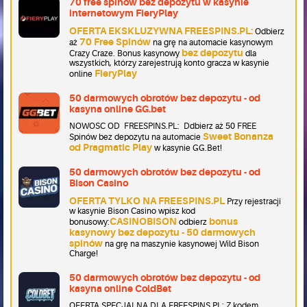
70 free spinów bez depozytu w kasynie
internetowym FieryPlay
OFERTA EKSKLUZYWNA FREESPINS.PL:
Odbierz
70 Free Spinów
aż
na grę na automacie kasynowym
bez depozytu
Crazy Craze. Bonus kasynowy
dla
wszystkich, którzy zarejestrują konto gracza w kasynie
FieryPlay
online
50 darmowych obrotów bez depozytu - od
kasyna online GG.bet
NOWOSC OD FREESPINS.PL: Ddbierz aż 50 FREE
Sweet Bonanza
Spinów bez depozytu na automacie
od Pragmatic Play
w kasynie GG.Bet!
50 darmowych obrotów bez depozytu - od
Bison Casino
OFERTA TYLKO NA FREESPINS.PL
Przy rejestracji
w kasynie Bison Casino wpisz kod
CASINOBISON
bonus
bonusowy:
odbierz
kasynowy bez depozytu - 50 darmowych
spinów
na grę na maszynie kasynowej Wild Bison
Charge!
50 darmowych obrotów bez depozytu - od
kasyna online ColdBet
OFERTA SPECJALNA DLA FREESPINS.PL: Z kodem