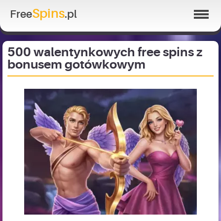
Spins
Free
.pl
500 walentynkowych free spins z
bonusem gotówkowym