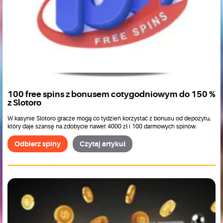
100 free spins z bonusem cotygodniowym do 150 %
z Slotoro
W kasynie Slotoro gracze mogą co tydzień korzystać z bonusu od depozytu,
który daje szansę na zdobycie nawet 4000 zł i 100 darmowych spinów.
Odbierz spiny
Czytaj artykuł