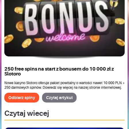
250 free spins na start z bonusem do 10 000 zł z
Slotoro
Nowe kasyno Slotoro oferuje pakiet powitalny o wartości nawet 10 000 PLN +
250 darmowych spinów. Dowiedz się więcej na naszej stronie internetowej.
Odbierz spiny
Czytaj artykuł
Czytaj wiecej