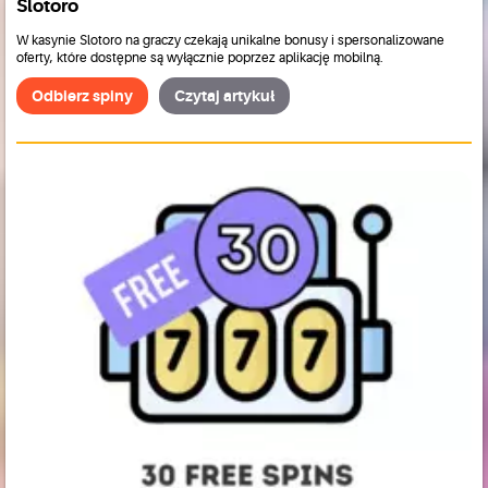
Slotoro
W kasynie Slotoro na graczy czekają unikalne bonusy i spersonalizowane
oferty, które dostępne są wyłącznie poprzez aplikację mobilną.
Odbierz spiny
Czytaj artykuł