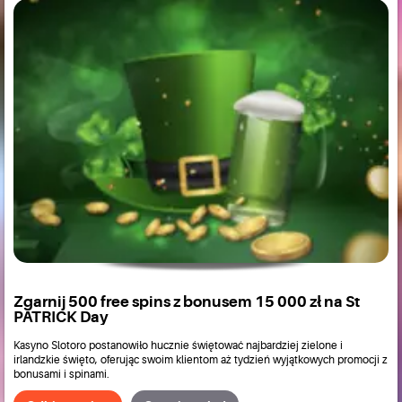
Zgarnij 500 free spins z bonusem 15 000 zł na St
PATRICK Day
Kasyno Slotoro postanowiło hucznie świętować najbardziej zielone i
irlandzkie święto, oferując swoim klientom aż tydzień wyjątkowych promocji z
bonusami i spinami.