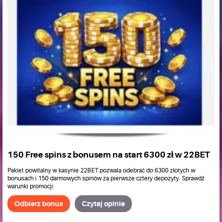
150 Free spins z bonusem na start 6300 zł w 22BET
Pakiet powitalny w kasynie 22BET pozwala odebrać do 6300 złotych w
bonusach i 150 darmowych spinów za pierwsze cztery depozyty. Sprawdź
warunki promocji.
Odbierz bonus
Czytaj opinie