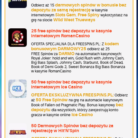
darmowych spinów w bonusie bez
Odbierz aż 15
depozytu za samą rejestrację
w kasynie
Slots Gem
Free Spiny
internetowym
.
wykorzystasz na
Wild West Trueways
grę na slocie
25 free spinów bez depozytu w kasynie
internetowym RomanCasino
kodem
OFERTA SPECJALNA DLA FREESPINS.PL: Z
bonusowym DARMOWY25
odbierz aż 25
DARMO
FREE Spinów za
na automatach kasynowych:
Royal Joker: hold and win, Gold Rush with Johnny Cash,
Big Bass Splash, Johnny Cash, Starburst, Book of Dead,
Book of Demi Gods 2, Sweet Bonanza Big Bass Bonanza
w kasynie RomanCasino
50 free spinów bez depozytu w kasynie
internetowym Ice Casino
OFERTA EKSKLUZYWNA FREESPINS.PL:
Odbierz
50 Free Spinów
aż
na grę na automacie kasynowym
bez
Book of Fallen od Pragmatic Play. Bonus kasynowy
depozytu
dla wszystkich, którzy zarejestrują konto
Ice Casino
gracza w kasynie online
50 Darmowych Spinów bez depozytu za
rejestrację w Hit'N'Spin