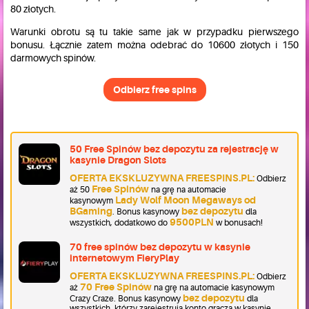
80 złotych.
Warunki obrotu są tu takie same jak w przypadku pierwszego
bonusu. Łącznie zatem można odebrać do 10600 złotych i 150
darmowych spinów.
Odbierz free spins
50 Free Spinów bez depozytu za rejestrację w
kasynie Dragon Slots
OFERTA EKSKLUZYWNA FREESPINS.PL:
Odbierz
Free Spinów
aż 50
na grę na automacie
Lady Wolf Moon Megaways od
kasynowym
BGaming
bez depozytu
. Bonus kasynowy
dla
9500PLN
wszystkich, dodatkowo do
w bonusach!
70 free spinów bez depozytu w kasynie
internetowym FieryPlay
OFERTA EKSKLUZYWNA FREESPINS.PL:
Odbierz
70 Free Spinów
aż
na grę na automacie kasynowym
bez depozytu
Crazy Craze. Bonus kasynowy
dla
wszystkich, którzy zarejestrują konto gracza w kasynie