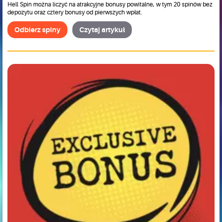
Hell Spin można liczyć na atrakcyjne bonusy powitalne, w tym 20 spinów bez
depozytu oraz cztery bonusy od pierwszych wpłat.
Odbierz spiny
Czytaj artykuł