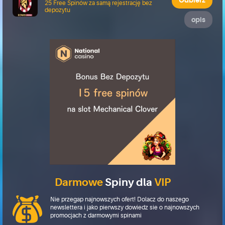
Odbierz
25 Free Spinów za samą rejestrację bez
depozytu
opis
Darmowe
Spiny dla
VIP
Nie przegap najnowszych ofert! Dolacz do naszego
newslettera i jako pierwszy dowiedz sie o najnowszych
promocjach z darmowymi spinami