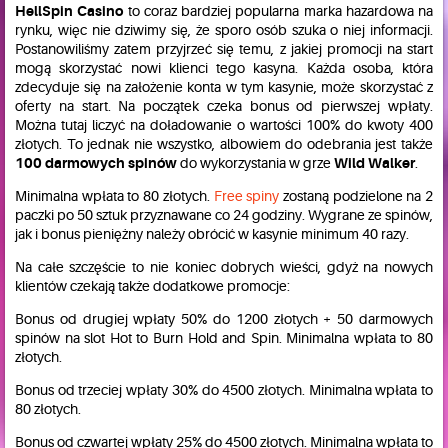
HellSpin Casino
to coraz bardziej popularna marka hazardowa na
rynku, więc nie dziwimy się, że sporo osób szuka o niej informacji.
Postanowiliśmy zatem przyjrzeć się temu, z jakiej promocji na start
mogą skorzystać nowi klienci tego kasyna. Każda osoba, która
zdecyduje się na założenie konta w tym kasynie, może skorzystać z
oferty na start. Na początek czeka bonus od pierwszej wpłaty.
Można tutaj liczyć na doładowanie o wartości 100% do kwoty 400
złotych. To jednak nie wszystko, albowiem do odebrania jest także
100 darmowych spinów
do wykorzystania w grze
Wild Walker
.
Minimalna wpłata to 80 złotych.
Free spiny
zostaną podzielone na 2
paczki po 50 sztuk przyznawane co 24 godziny. Wygrane ze spinów,
jak i bonus pieniężny należy obrócić w kasynie minimum 40 razy.
Na całe szczęście to nie koniec dobrych wieści, gdyż na nowych
klientów czekają także dodatkowe promocje:
Bonus od drugiej wpłaty 50% do 1200 złotych + 50 darmowych
spinów na slot Hot to Burn Hold and Spin. Minimalna wpłata to 80
złotych.
Bonus od trzeciej wpłaty 30% do 4500 złotych. Minimalna wpłata to
80 złotych.
Bonus od czwartej wpłaty 25% do 4500 złotych. Minimalna wpłata to