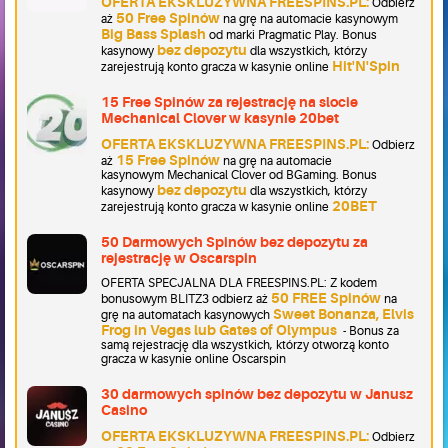
OFERTA EKSKLUZYWNA FREESPINS.PL:
Odbierz
50 Free Spinów
aż
na grę na automacie kasynowym
Big Bass Splash
od marki Pragmatic Play. Bonus
bez depozytu
kasynowy
dla wszystkich, którzy
Hit'N'Spin
zarejestrują konto gracza w kasynie online
15 Free Spinów za rejestrację na slocie
Mechanical Clover w kasynie 20bet
OFERTA EKSKLUZYWNA FREESPINS.PL:
Odbierz
15 Free Spinów
aż
na grę na automacie
kasynowym Mechanical Clover od BGaming. Bonus
bez depozytu
kasynowy
dla wszystkich, którzy
20BET
zarejestrują konto gracza w kasynie online
50 Darmowych Spinów bez depozytu za
rejestrację w Oscarspin
OFERTA SPECJALNA DLA FREESPINS.PL: Z kodem
50 FREE Spinów
bonusowym BLITZ3 odbierz aż
na
Sweet Bonanza, Elvis
grę na automatach kasynowych
Frog in Vegas lub Gates of Olympus
- Bonus za
samą rejestrację dla wszystkich, którzy otworzą konto
gracza w kasynie online Oscarspin
30 darmowych spinów bez depozytu w Janusz
Casino
OFERTA EKSKLUZYWNA FREESPINS.PL:
Odbierz