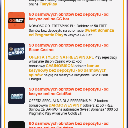
FieryPlay
online
50 darmowych obrotów bez depozytu - od
kasyna online GG.bet
NOWOSC OD FREESPINS.PL: Ddbierz aż 50 FREE
Sweet Bonanza
Spinów bez depozytu na automacie
od Pragmatic Play
w kasynie GG.Bet!
50 darmowych obrotów bez depozytu - od
Bison Casino
OFERTA TYLKO NA FREESPINS.PL
Przy rejestracji
w kasynie Bison Casino wpisz kod
CASINOBISON
bonus
bonusowy:
odbierz
kasynowy bez depozytu - 50 darmowych
spinów
na grę na maszynie kasynowej Wild Bison
Charge!
50 darmowych obrotów bez depozytu - od
kasyna online ColdBet
OFERTA SPECJALNA DLA FREESPINS.PL: Z kodem
DARMOWESPINY
bonusowym
odbierz aż 50 FREE
Spinów za DARMO na automacie Sweet Bonanza 1000 od
Pragmatic Play w kasynie ColdBET!
50 darmowych obrotów bez depozytu - od