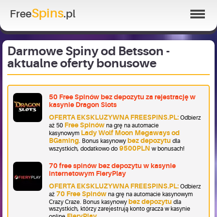
Spins
Free
.pl
Darmowe Spiny od Betsson -
aktualne oferty bonusowe
50 Free Spinów bez depozytu za rejestrację w
kasynie Dragon Slots
OFERTA EKSKLUZYWNA FREESPINS.PL:
Odbierz
Free Spinów
aż 50
na grę na automacie
Lady Wolf Moon Megaways od
kasynowym
BGaming
bez depozytu
. Bonus kasynowy
dla
9500PLN
wszystkich, dodatkowo do
w bonusach!
70 free spinów bez depozytu w kasynie
internetowym FieryPlay
OFERTA EKSKLUZYWNA FREESPINS.PL:
Odbierz
70 Free Spinów
aż
na grę na automacie kasynowym
bez depozytu
Crazy Craze. Bonus kasynowy
dla
wszystkich, którzy zarejestrują konto gracza w kasynie
FieryPlay
online