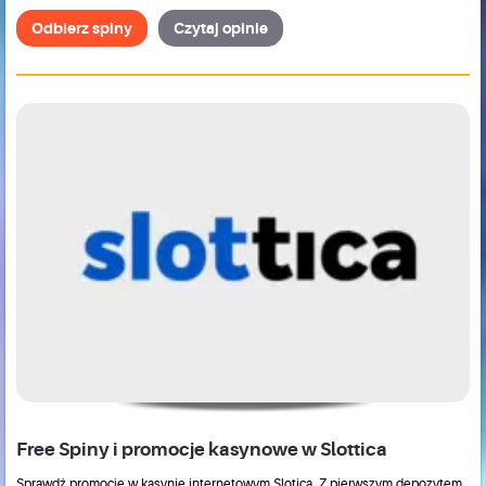
Odbierz spiny
Czytaj opinie
Free Spiny i promocje kasynowe w Slottica
Sprawdź promocje w kasynie internetowym Slotica. Z pierwszym depozytem