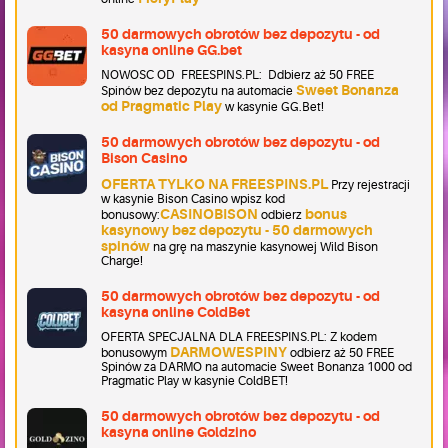
50 darmowych obrotów bez depozytu - od
kasyna online GG.bet
NOWOSC OD FREESPINS.PL: Ddbierz aż 50 FREE
Sweet Bonanza
Spinów bez depozytu na automacie
od Pragmatic Play
w kasynie GG.Bet!
50 darmowych obrotów bez depozytu - od
Bison Casino
OFERTA TYLKO NA FREESPINS.PL
Przy rejestracji
w kasynie Bison Casino wpisz kod
CASINOBISON
bonus
bonusowy:
odbierz
kasynowy bez depozytu - 50 darmowych
spinów
na grę na maszynie kasynowej Wild Bison
Charge!
50 darmowych obrotów bez depozytu - od
kasyna online ColdBet
OFERTA SPECJALNA DLA FREESPINS.PL: Z kodem
DARMOWESPINY
bonusowym
odbierz aż 50 FREE
Spinów za DARMO na automacie Sweet Bonanza 1000 od
Pragmatic Play w kasynie ColdBET!
50 darmowych obrotów bez depozytu - od
kasyna online Goldzino