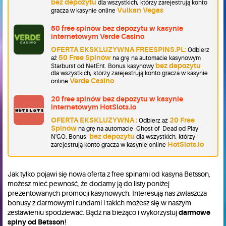
bez depozytu
dla wszystkich, którzy zarejestrują konto
Vulkan Vegas
gracza w kasynie online
50 free spinów bez depozytu w kasynie
internetowym Verde Casino
OFERTA EKSKLUZYWNA FREESPINS.PL:
Odbierz
50 Free Spinów
aż
na grę na automacie kasynowym
bez depozytu
Starburst od NetEnt. Bonus kasynowy
dla wszystkich, którzy zarejestrują konto gracza w kasynie
Verde Casino
online
20 free spinów bez depozytu w kasynie
internetowym HotSlots.io
OFERTA EKSKLUZYWNA :
20 Free
Odbierz aż
Spinów
na grę na automacie Ghost of Dead od Play
bez depozytu
N'GO. Bonus
dla wszystkich, którzy
HotSlots.io
zarejestrują konto gracza w kasynie online
Jak tylko pojawi się nowa oferta z free spinami od kasyna Betsson,
możesz mieć pewność, że dodamy ją do listy poniżej
prezentowanych promocji kasynowych. Interesują nas zwłaszcza
bonusy z darmowymi rundami i takich możesz się w naszym
zestawieniu spodziewać. Bądź na bieżąco i wykorzystuj
darmowe
spiny od Betsson
!