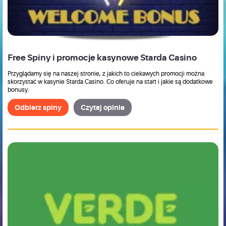
Free Spiny i promocje kasynowe Starda Casino
Przyglądamy się na naszej stronie, z jakich to ciekawych promocji można
skorzystać w kasynie Starda Casino. Co oferuje na start i jakie są dodatkowe
bonusy.
Odbierz spiny
Czytaj opinie