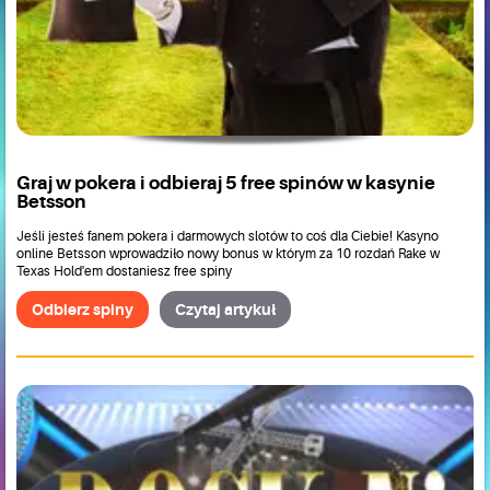
Graj w pokera i odbieraj 5 free spinów w kasynie
Betsson
Jeśli jesteś fanem pokera i darmowych slotów to coś dla Ciebie! Kasyno
online Betsson wprowadziło nowy bonus w którym za 10 rozdań Rake w
Texas Hold'em dostaniesz free spiny
Odbierz spiny
Czytaj artykuł