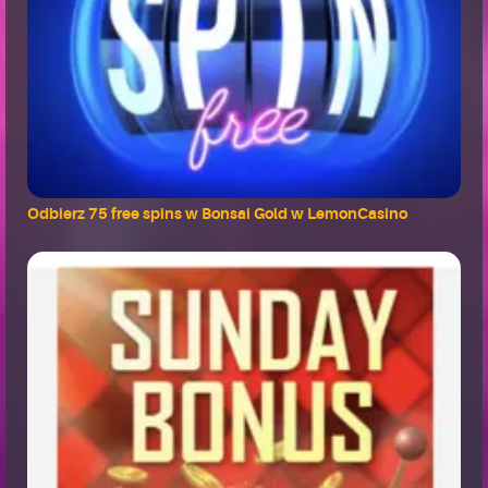
Odbierz 75 free spins w Bonsai Gold w LemonCasino