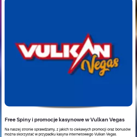
Free Spiny i promocje kasynowe w Vulkan Vegas
Na naszej stronie sprawdzamy, z jakich to ciekawych promocji oraz bonusów
można skorzystać w przypadku kasyna internetowego Vulkan Vegas.