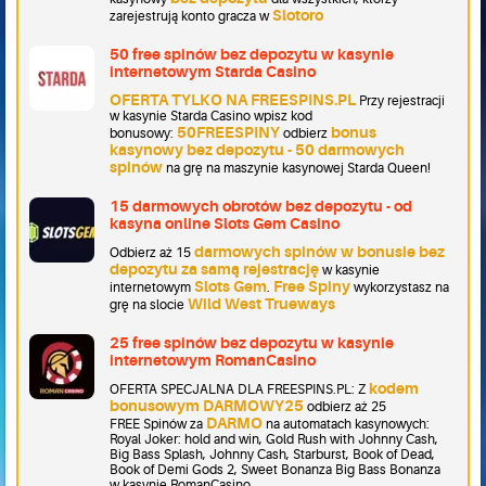
Slotoro
zarejestrują konto gracza w
50 free spinów bez depozytu w kasynie
internetowym Starda Casino
OFERTA TYLKO NA FREESPINS.PL
Przy rejestracji
w kasynie Starda Casino wpisz kod
50FREESPINY
bonus
bonusowy:
odbierz
kasynowy bez depozytu - 50 darmowych
spinów
na grę na maszynie kasynowej Starda Queen!
15 darmowych obrotów bez depozytu - od
kasyna online Slots Gem Casino
darmowych spinów w bonusie bez
Odbierz aż 15
depozytu za samą rejestrację
w kasynie
Slots Gem
Free Spiny
internetowym
.
wykorzystasz na
Wild West Trueways
grę na slocie
25 free spinów bez depozytu w kasynie
internetowym RomanCasino
kodem
OFERTA SPECJALNA DLA FREESPINS.PL: Z
bonusowym DARMOWY25
odbierz aż 25
DARMO
FREE Spinów za
na automatach kasynowych:
Royal Joker: hold and win, Gold Rush with Johnny Cash,
Big Bass Splash, Johnny Cash, Starburst, Book of Dead,
Book of Demi Gods 2, Sweet Bonanza Big Bass Bonanza
w kasynie RomanCasino