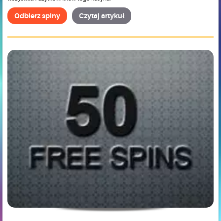
Odbierz spiny
Czytaj artykuł