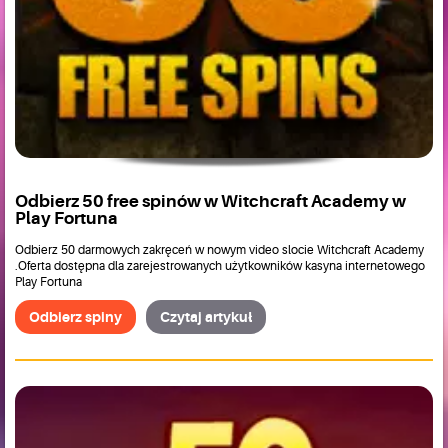
Odbierz 50 free spinów w Witchcraft Academy w
Play Fortuna
Odbierz 50 darmowych zakręceń w nowym video slocie Witchcraft Academy
.Oferta dostępna dla zarejestrowanych użytkowników kasyna internetowego
Play Fortuna
Odbierz spiny
Czytaj artykuł