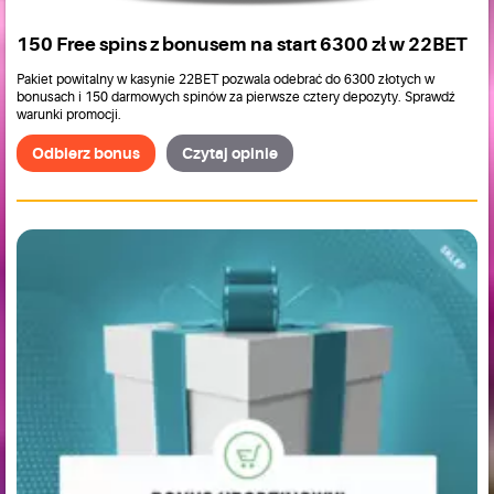
150 Free spins z bonusem na start 6300 zł w 22BET
Pakiet powitalny w kasynie 22BET pozwala odebrać do 6300 złotych w
bonusach i 150 darmowych spinów za pierwsze cztery depozyty. Sprawdź
warunki promocji.
Odbierz bonus
Czytaj opinie