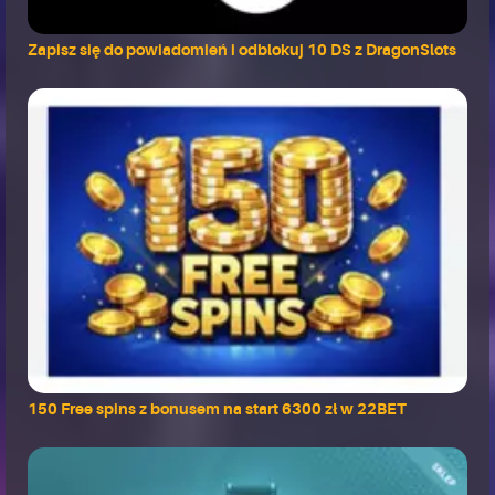
Zapisz się do powiadomień i odblokuj 10 DS z DragonSlots
150 Free spins z bonusem na start 6300 zł w 22BET