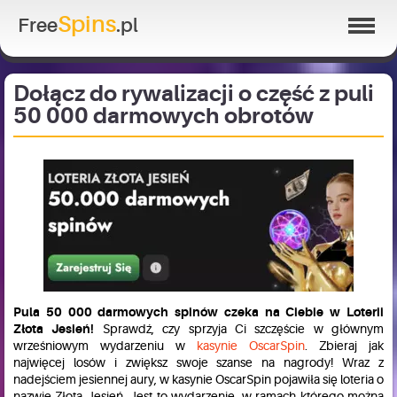
Spins
Free
.pl
Dołącz do rywalizacji o część z puli
50 000 darmowych obrotów
Pula 50 000 darmowych spinów czeka na Ciebie w Loterii
Złota Jesień!
Sprawdź, czy sprzyja Ci szczęście w głównym
wrześniowym wydarzeniu w
kasynie OscarSpin
. Zbieraj jak
najwięcej losów i zwiększ swoje szanse na nagrody! Wraz z
nadejściem jesiennej aury, w kasynie OscarSpin pojawiła się loteria o
nazwie Złota Jesień. Jest to wydarzenie, w ramach którego można