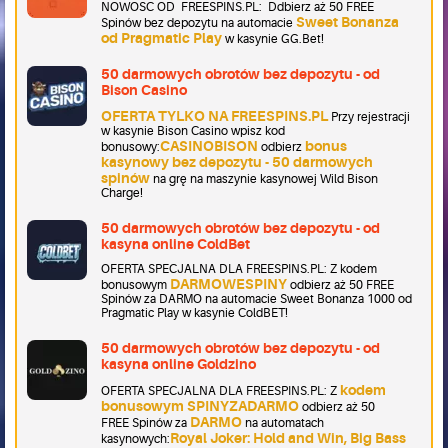
NOWOSC OD FREESPINS.PL: Ddbierz aż 50 FREE
Sweet Bonanza
Spinów bez depozytu na automacie
od Pragmatic Play
w kasynie GG.Bet!
50 darmowych obrotów bez depozytu - od
Bison Casino
OFERTA TYLKO NA FREESPINS.PL
Przy rejestracji
w kasynie Bison Casino wpisz kod
CASINOBISON
bonus
bonusowy:
odbierz
kasynowy bez depozytu - 50 darmowych
spinów
na grę na maszynie kasynowej Wild Bison
Charge!
50 darmowych obrotów bez depozytu - od
kasyna online ColdBet
OFERTA SPECJALNA DLA FREESPINS.PL: Z kodem
DARMOWESPINY
bonusowym
odbierz aż 50 FREE
Spinów za DARMO na automacie Sweet Bonanza 1000 od
Pragmatic Play w kasynie ColdBET!
50 darmowych obrotów bez depozytu - od
kasyna online Goldzino
kodem
OFERTA SPECJALNA DLA FREESPINS.PL: Z
bonusowym SPINYZADARMO
odbierz aż 50
DARMO
FREE Spinów za
na automatach
Royal Joker: Hold and Win, Big Bass
kasynowych: