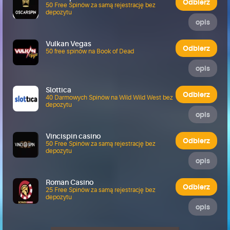
Odbierz
50 Free Spinów za samą rejestrację bez
depozytu
opis
Vulkan Vegas
Odbierz
50 free spinów na Book of Dead
opis
Slottica
Odbierz
40 Darmowych Spinów na Wild Wild West bez
depozytu
opis
Vincispin casino
Odbierz
50 Free Spinów za samą rejestrację bez
depozytu
opis
Roman Casino
Odbierz
25 Free Spinów za samą rejestrację bez
depozytu
opis