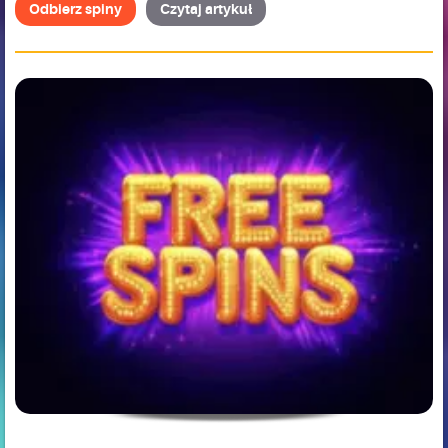
Odbierz spiny
Czytaj artykuł