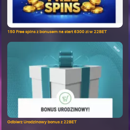
150 Free spins z bonusem na start 6300 zł w 22BET
Odbierz Urodzinowy bonus z 22BET