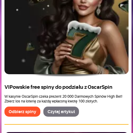
VIPowskie free spiny do podziału z OscarSpin
W kasynie OscarSpin czeka prezent 20 000 Darmowych Spinów High Bet!
Zbierz los na loterię za każdą wpłaconą kwotę 100 złotych.
Odbierz spiny
Czytaj artykuł