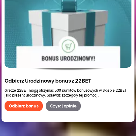
Odbierz Urodzinowy bonus z 22BET
Gracze 22BET mogą otrzymać 500 punktów bonusowych w Sklepie 22BET
jako prezent urodzinowy. Sprawdź szczegóły tej promocji.
Odbierz bonus
Czytaj opinie