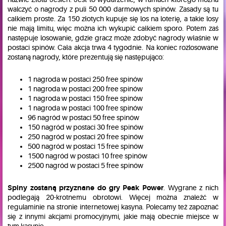
walczyć o nagrody z puli 50 000 darmowych spinów. Zasady są tu
całkiem proste. Za 150 złotych kupuje się los na loterię, a takie losy
nie mają limitu, więc można ich wykupić całkiem sporo. Potem zaś
następuje losowanie, gdzie gracz może zdobyć nagrody właśnie w
postaci spinów. Cała akcja trwa 4 tygodnie. Na koniec rozlosowane
zostaną nagrody, które prezentują się następująco:
1 nagroda w postaci 250 free spinów
1 nagroda w postaci 200 free spinów
1 nagroda w postaci 150 free spinów
1 nagroda w postaci 100 free spinów
96 nagród w postaci 50 free spinów
150 nagród w postaci 30 free spinów
250 nagród w postaci 20 free spinów
500 nagród w postaci 15 free spinów
1500 nagród w postaci 10 free spinów
2500 nagród w postaci 5 free spinów
Spiny zostaną przyznane do gry Peak Power
. Wygrane z nich
podlegają 20-krotnemu obrotowi. Więcej można znaleźć w
regulaminie na stronie internetowej kasyna. Polecamy też zapoznać
się z innymi akcjami promocyjnymi, jakie mają obecnie miejsce w