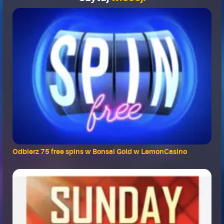
Odbierz 75 free spins w Bonsai Gold w LemonCasino