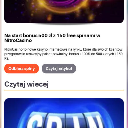
Na start bonus 500 zł z 150 free spinami w
NitroCasino
NitroCasino to nowe kasyno internetowe na rynku, które dla swoich klientów
przygotowało atrakcyjny pakiet powitalny: bonus +100% do 500 złotych i 150
FS.
Odbierz spiny
Czytaj artykuł
Czytaj wiecej