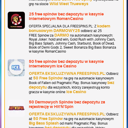
Wild West Trueways
grę na slocie
25 free spinów bez depozytu w kasynie
internetowym RomanCasino
kodem
OFERTA SPECJALNA DLA FREESPINS.PL: Z
bonusowym DARMOWY25
odbierz aż 25
DARMO
FREE Spinów za
na automatach kasynowych:
Royal Joker: hold and win, Gold Rush with Johnny Cash,
Big Bass Splash, Johnny Cash, Starburst, Book of Dead,
Book of Demi Gods 2, Sweet Bonanza Big Bass Bonanza
w kasynie RomanCasino
50 free spinów bez depozytu w kasynie
internetowym Ice Casino
OFERTA EKSKLUZYWNA FREESPINS.PL:
Odbierz
50 Free Spinów
aż
na grę na automacie kasynowym
bez
Book of Fallen od Pragmatic Play. Bonus kasynowy
depozytu
dla wszystkich, którzy zarejestrują konto
Ice Casino
gracza w kasynie online
50 Darmowych Spinów bez depozytu za
rejestrację w Hit'N'Spin
OFERTA EKSKLUZYWNA FREESPINS.PL:
Odbierz
50 Free Spinów
aż
na grę na automacie kasynowym
Big Bass Splash
od marki Pragmatic Play. Bonus
bez depozytu