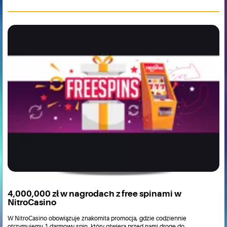
4,000,000 zł w nagrodach z free spinami w
NitroCasino
W NitroCasino obowiązuje znakomita promocja, gdzie codziennie
otrzymujemy 1 darmowy spin, który otwiera przed nami drogę do