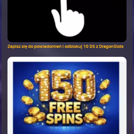
Zapisz się do powiadomień i odblokuj 10 DS z DragonSlots