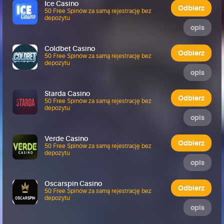
Ice Casino
Odbierz
50 Free Spinów za samą rejestrację bez
depozytu
opis
Coldbet Casino
Odbierz
50 Free Spinów za samą rejestrację bez
depozytu
opis
Starda Casino
Odbierz
50 Free Spinów za samą rejestrację bez
depozytu
opis
Verde Casino
Odbierz
50 Free Spinów za samą rejestrację bez
depozytu
opis
Oscarspin Casino
Odbierz
50 Free Spinów za samą rejestrację bez
depozytu
opis