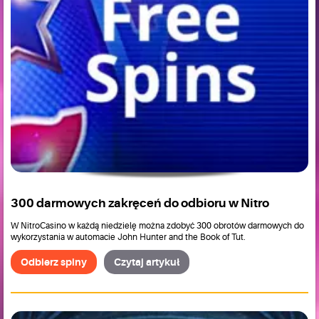
300 darmowych zakręceń do odbioru w Nitro
W NitroCasino w każdą niedzielę można zdobyć 300 obrotów darmowych do
wykorzystania w automacie John Hunter and the Book of Tut.
Odbierz spiny
Czytaj artykuł