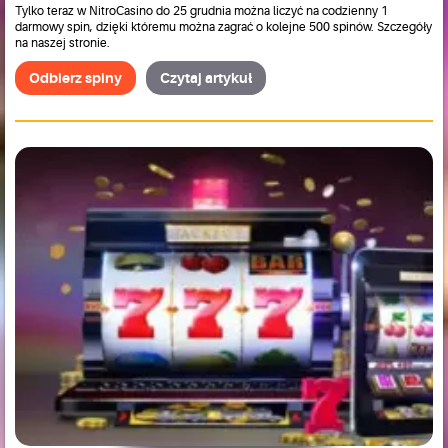
Tylko teraz w NitroCasino do 25 grudnia można liczyć na codzienny 1
darmowy spin, dzięki któremu można zagrać o kolejne 500 spinów. Szczegóły
na naszej stronie.
Odbierz spiny
Czytaj artykuł