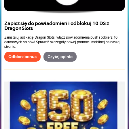
Zapisz się do powiadomień i odblokuj 10 DS z
DragonSlots
Zainstaluj aplikację Dragon Slots, włącz powiadomienia push i odbierz 10
darmowych spinów! Sprawdź szczegóły nowej promocji mobilnej na naszej
stronie.
Odbierz bonus
Czytaj opinie