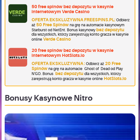
50 free spinów bez depozytu w kasynie
internetowym Verde Casino
OFERTA EKSKLUZYWNA FREESPINS.PL:
Odbierz
50 Free Spinów
aż
na grę na automacie kasynowym
bez depozytu
Starburst od NetEnt. Bonus kasynowy
dla wszystkich, którzy zarejestrują konto gracza w kasynie
Verde Casino
online
20 free spinów bez depozytu w kasynie
internetowym HotSlots.io
OFERTA EKSKLUZYWNA :
20 Free
Odbierz aż
Spinów
na grę na automacie Ghost of Dead od Play
bez depozytu
N'GO. Bonus
dla wszystkich, którzy
HotSlots.io
zarejestrują konto gracza w kasynie online
Bonusy Kasynowe Nitro