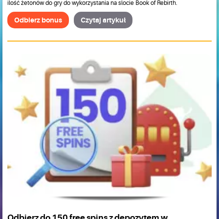
ilość żetonów do gry do wykorzystania na slocie Book of Rebirth.
Odbierz bonus
Czytaj artykuł
Odbierz do 150 free spins z depozytem w