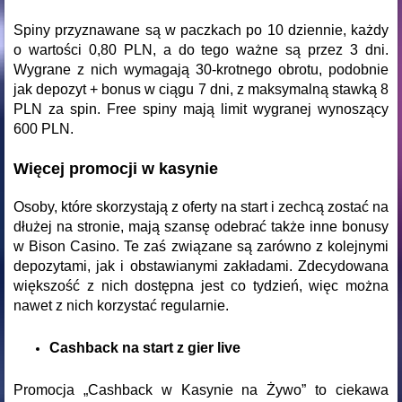
Spiny przyznawane są w paczkach po 10 dziennie, każdy
o wartości 0,80 PLN, a do tego ważne są przez 3 dni.
Wygrane z nich wymagają 30-krotnego obrotu, podobnie
jak depozyt + bonus w ciągu 7 dni, z maksymalną stawką 8
PLN za spin. Free spiny mają limit wygranej wynoszący
600 PLN.
Więcej promocji w kasynie
Osoby, które skorzystają z oferty na start i zechcą zostać na
dłużej na stronie, mają szansę odebrać także inne bonusy
w Bison Casino. Te zaś związane są zarówno z kolejnymi
depozytami, jak i obstawianymi zakładami. Zdecydowana
większość z nich dostępna jest co tydzień, więc można
nawet z nich korzystać regularnie.
Cashback na start z gier live
Promocja „Cashback w Kasynie na Żywo” to ciekawa