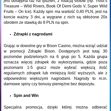
jest dostępna raz na tydzień, z rotacją slotów (np. Trout’s
Treasure – Wild Rivers, Book Of Demi Gods V, Super Wild
Fruits – On Ice). Każdy spin ma wartość 0,40 PLN, jest na
koncie ważny 3 dni, a wygrane z nich są obłożone 20x
obrotem ze stawką do 8 PLN na spin.
Zdrapki z nagrodami
Grając w dowolne gry w Bison Casino, można wziąć udział
w promocji Zdrapki Bison. Dostępnych jest tutaj 30
poziomów podzielonych na 6 grup po 5. Każda grupa
oznacza więcej zdrapek do wykorzystania, gdzie poza
poziomami 1-5 gracz może wybrać większą ilość
regularnych zdrapek lub mniejszą ilość wyższych, ale z
odpowiednio większymi nagrodami. Nagrody to m.in.
darmowe spiny czy bonusy pieniężne bez depozytu.
Spin and Win
Specjalna promocja, dzięki której można odbierać