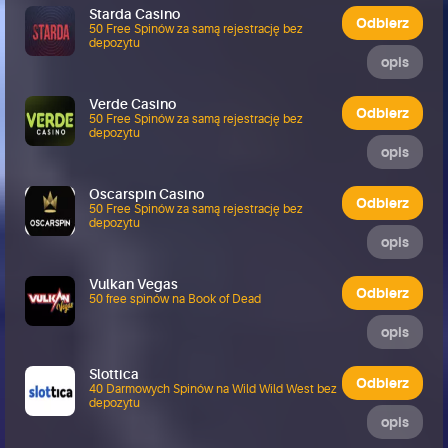
Starda Casino
Odbierz
50 Free Spinów za samą rejestrację bez
depozytu
opis
Verde Casino
Odbierz
50 Free Spinów za samą rejestrację bez
depozytu
opis
Oscarspin Casino
Odbierz
50 Free Spinów za samą rejestrację bez
depozytu
opis
Vulkan Vegas
Odbierz
50 free spinów na Book of Dead
opis
Slottica
Odbierz
40 Darmowych Spinów na Wild Wild West bez
depozytu
opis