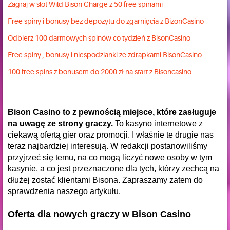
Zagraj w slot Wild Bison Charge z 50 free spinami
Free spiny i bonusy bez depozytu do zgarnięcia z BizonCasino
Odbierz 100 darmowych spinów co tydzień z BisonCasino
Free spiny , bonusy i niespodzianki ze zdrapkami BisonCasino
100 free spins z bonusem do 2000 zł na start z Bisoncasino
Bison Casino to z pewnością miejsce, które zasługuje
na uwagę ze strony graczy.
To kasyno internetowe z
ciekawą ofertą gier oraz promocji. I właśnie te drugie nas
teraz najbardziej interesują. W redakcji postanowiliśmy
przyjrzeć się temu, na co mogą liczyć nowe osoby w tym
kasynie, a co jest przeznaczone dla tych, którzy zechcą na
dłużej zostać klientami Bisona. Zapraszamy zatem do
sprawdzenia naszego artykułu.
Oferta dla nowych graczy w Bison Casino