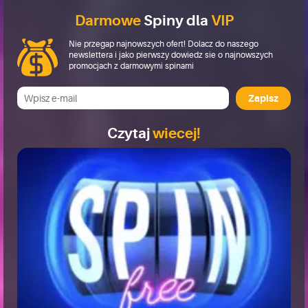
Darmowe
Spiny dla
VIP
Nie przegap najnowszych ofert! Dolacz do naszego
newslettera i jako pierwszy dowiedz sie o najnowszych
promocjach z darmowymi spinami
Zapisz
Czytaj
wiecej!