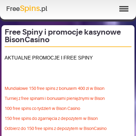
Spins
Free
.pl
Free Spiny i promocje kasynowe
BisonCasino
AKTUALNE PROMOCJE I FREE SPINY
Mundialowe 150 free spins z bonusem 400 zł w Bison
Turniej z free spinami i bonusami pieniężnymi w Bison
100 free spins co tydzień w Bison Casino
150 free spins do zgarnięcia z depozytem w Bison
Odbierz do 150 free spins z depozytem w BisonCasino