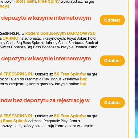
Slots Gem
Free Spiny
rnetowym
.
wykorzystasz na grę
ways
z depozytu w kasynie internetowym
Odbierz
kodem bonusowym DARMOWY25
EESPINS.PL: Z
DARMO
za
na automatach kasynowych: Royal Joker: hold
ny Cash, Big Bass Splash, Johnny Cash, Starburst, Book of
 Sweet Bonanza Big Bass Bonanza w kasynie RomanCasino
z depozytu w kasynie internetowym
Odbierz
 FREESPINS.PL:
50 Free Spinów
Odbierz aż
na grę
bez
k of Fallen od Pragmatic Play. Bonus kasynowy
Ice
tórzy zarejestrują konto gracza w kasynie online
ów bez depozytu za rejestrację w
Odbierz
 FREESPINS.PL:
50 Free Spinów
Odbierz aż
na grę
g Bass Splash
od marki Pragmatic Play. Bonus
a wszystkich, którzy zarejestrują konto gracza w kasynie