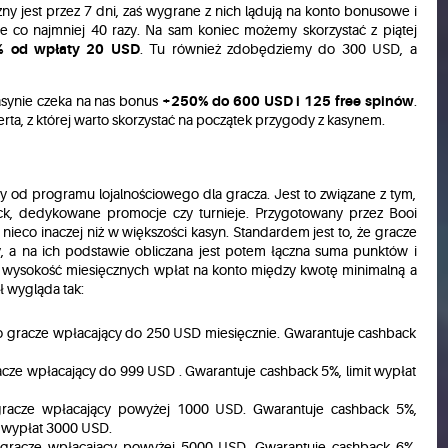
ny jest przez 7 dni, zaś wygrane z nich lądują na konto bonusowe i
 co najmniej 40 razy. Na sam koniec możemy skorzystać z piątej
 od wpłaty 20 USD
. Tu również zdobędziemy do 300 USD, a
kasynie czeka na nas bonus
+250% do 600 USD i 125 free spinów
.
ta, z której warto skorzystać na początek przygody z kasynem.
my od programu lojalnościowego dla gracza. Jest to związane z tym,
, dedykowane promocje czy turnieje. Przygotowany przez Booi
ieco inaczej niż w większości kasyn. Standardem jest to, że gracze
, a na ich podstawie obliczana jest potem łączna suma punktów i
zna wysokość miesięcznych wpłat na konto między kwotę minimalną a
ł wygląda tak:
 gracze wpłacający do 250 USD miesięcznie. Gwarantuje cashback
acze wpłacający do 999 USD . Gwarantuje cashback 5%, limit wypłat
 gracze wpłacający powyżej 1000 USD. Gwarantuje cashback 5%,
it wypłat 3000 USD.
 gracze wpłacający powyżej 5000 USD. Gwarantuje cashback 6%,