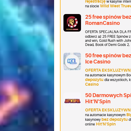
rejestrację
w kasynie inte
Wild West True
na slocie
25 free spinów be
RomanCasino
OFERTA SPECJALNA DLA FR
odbierz aż 25 FREE Spinów 
and win, Gold Rush with John
Dead, Book of Demi Gods 2,
50 free spinów be
Ice Casino
OFERTA EKSKLUZYWNA
na automacie kasynowym Boo
depozytu
dla wszystkich, k
Casino
50 Darmowych Spin
Hit'N'Spin
OFERTA EKSKLUZYWNA
Bi
na automacie kasynowym
bez depozytu
kasynowy
dl
Hit'N'Spin
online