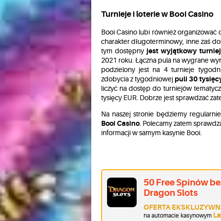
Turnieje i loterie w Booi Casino
Booi Casino lubi również organizować dl
charakter długoterminowy, inne zaś d
tym dostępny
jest wyjątkowy turni
2021 roku. Łączna pula na wygrane wy
podzielony jest na 4 turnieje tygod
zdobycia z tygodniowej
puli 30 tysięc
liczyć na dostęp do turniejów tematycz
tysięcy EUR. Dobrze jest sprawdzać zatem
Na naszej stronie będziemy regularn
Booi Casino
. Polecamy zatem sprawdza
informacji w samym kasynie Booi.
50 Free Spinów bez
Dragon Slots
OFERTA EKSKLUZYWNA
La
na automacie kasynowym