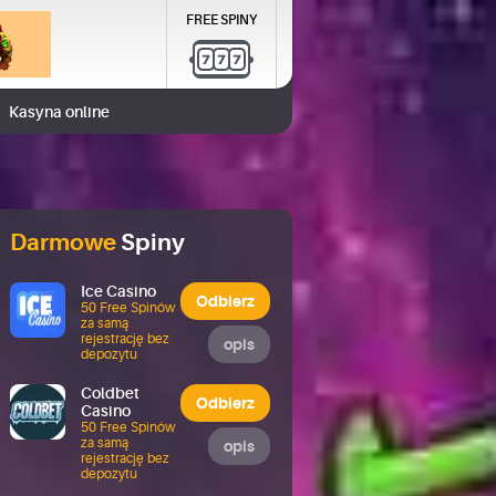
FREE SPINY
Kasyna online
Darmowe
Spiny
Ice Casino
Odbierz
50 Free Spinów
za samą
rejestrację bez
opis
depozytu
Coldbet
Odbierz
Casino
50 Free Spinów
za samą
opis
rejestrację bez
depozytu