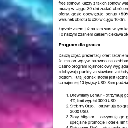
free spinów. Każdy z takich spinów waż
muszą w ciągu 30 dni zostać obrócone
oferty, gdzie obowiązuje bonus
+50%
warunek obrotu to x30 w ciągu 10 dni.
Łącznie zatem już na sam start w tym 
To naszym zdaniem całkiem ciekawa ofer
Program dla gracza
Dalszą część prezentacji ofert zacznie
że ma on wpływ zarówno na cashback
Casino program lojalnościowy wygląda n
zdobywają punkty za stawiane zakłady
poziom. Tutaj jednak istotna jest łąc
co najmniej 10 tysięcy USD. Sam podzia
Drewniany Lemur – otrzymują go
4%, limit wypłat 3000 USD.
Srebrny Orzeł – otrzymują go gr
3000 USD.
Złoty Aligator – otrzymują go
specjalne promocje i loterie, lim
Platynowy Słoń – otrzymują go