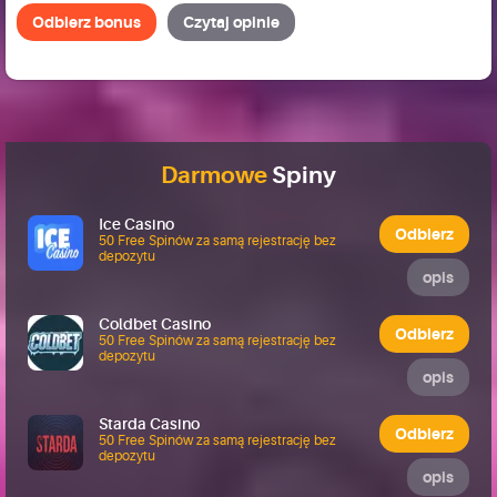
Odbierz bonus
Czytaj opinie
Darmowe
Spiny
Ice Casino
Odbierz
50 Free Spinów za samą rejestrację bez
depozytu
opis
Coldbet Casino
Odbierz
50 Free Spinów za samą rejestrację bez
depozytu
opis
Starda Casino
Odbierz
50 Free Spinów za samą rejestrację bez
depozytu
opis