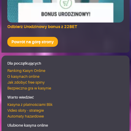
Odbierz Urodzinowy bonus z 22BET
Powrót na górę strony
Dla początkujących
Ranking Kasyn Online
O kasynach online
Jak zdobyć free spiny
Bezpieczna gra w kasynie
Warto wiedzieć
Kasyna z płatnościami Blik
Video sloty - strategie
Automaty hazardowe
Ulubione kasyna online