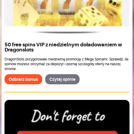
50 free spins VIP z niedzielnym doładowaniem w
Dragonslots
DragonSlots przygotowało niedzielną promocję z Mega Spinami. Sprawdź, ile
spinów możesz otrzymać za depozyt i poznaj szczegóły oferty na naszej
stronie.
Odbierz bonus
Czytaj opinie