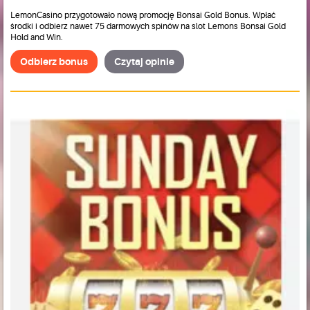
LemonCasino przygotowało nową promocję Bonsai Gold Bonus. Wpłać
środki i odbierz nawet 75 darmowych spinów na slot Lemons Bonsai Gold
Hold and Win.
Odbierz bonus
Czytaj opinie