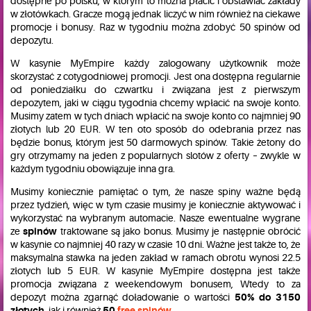
dostępne po polsku, w którym to można płacić i obstawiać zakłady
w złotówkach. Gracze mogą jednak liczyć w nim również na ciekawe
promocje i bonusy. Raz w tygodniu można zdobyć 50 spinów od
depozytu.
W kasynie MyEmpire każdy zalogowany użytkownik może
skorzystać z cotygodniowej promocji. Jest ona dostępna regularnie
od poniedziałku do czwartku i związana jest z pierwszym
depozytem, jaki w ciągu tygodnia chcemy wpłacić na swoje konto.
Musimy zatem w tych dniach wpłacić na swoje konto co najmniej 90
złotych lub 20 EUR. W ten oto sposób do odebrania przez nas
będzie bonus, którym jest 50 darmowych spinów. Takie żetony do
gry otrzymamy na jeden z popularnych slotów z oferty – zwykle w
każdym tygodniu obowiązuje inna gra.
Musimy koniecznie pamiętać o tym, że nasze spiny ważne będą
przez tydzień, więc w tym czasie musimy je koniecznie aktywować i
wykorzystać na wybranym automacie. Nasze ewentualne wygrane
ze
spinów
traktowane są jako bonus. Musimy je następnie obrócić
w kasynie co najmniej 40 razy w czasie 10 dni. Ważne jest także to, że
maksymalna stawka na jeden zakład w ramach obrotu wynosi 22.5
złotych lub 5 EUR. W kasynie MyEmpire dostępna jest także
promocja związana z weekendowym bonusem, Wtedy to za
depozyt można zgarnąć doładowanie o wartości
50% do 3150
złotych
, jak i również
50
free spinów
.