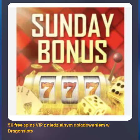
50 free spins VIP z niedzielnym doładowaniem w
Dragonslots