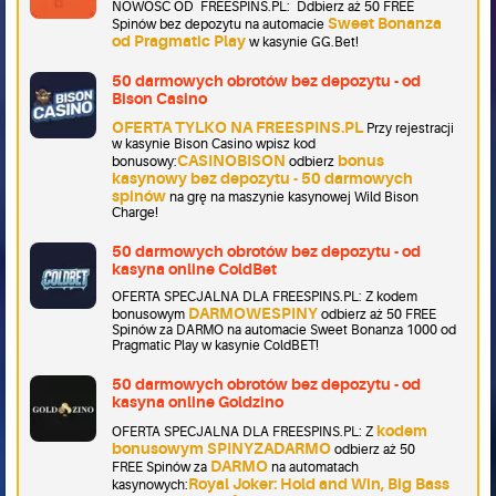
NOWOSC OD FREESPINS.PL: Ddbierz aż 50 FREE
Sweet Bonanza
Spinów bez depozytu na automacie
od Pragmatic Play
w kasynie GG.Bet!
50 darmowych obrotów bez depozytu - od
Bison Casino
OFERTA TYLKO NA FREESPINS.PL
Przy rejestracji
w kasynie Bison Casino wpisz kod
CASINOBISON
bonus
bonusowy:
odbierz
kasynowy bez depozytu - 50 darmowych
spinów
na grę na maszynie kasynowej Wild Bison
Charge!
50 darmowych obrotów bez depozytu - od
kasyna online ColdBet
OFERTA SPECJALNA DLA FREESPINS.PL: Z kodem
DARMOWESPINY
bonusowym
odbierz aż 50 FREE
Spinów za DARMO na automacie Sweet Bonanza 1000 od
Pragmatic Play w kasynie ColdBET!
50 darmowych obrotów bez depozytu - od
kasyna online Goldzino
kodem
OFERTA SPECJALNA DLA FREESPINS.PL: Z
bonusowym SPINYZADARMO
odbierz aż 50
DARMO
FREE Spinów za
na automatach
Royal Joker: Hold and Win, Big Bass
kasynowych: