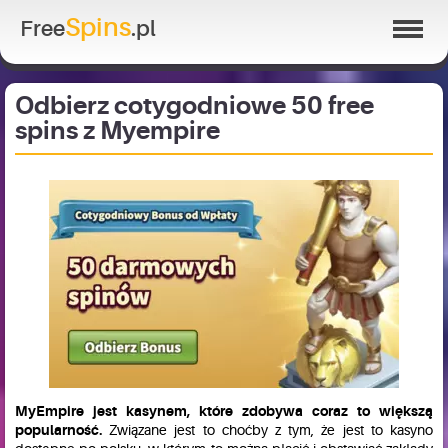
Spins
Free
.pl
Odbierz cotygodniowe 50 free
spins z Myempire
MyEmpire jest kasynem, które zdobywa coraz to większą
popularność.
Związane jest to choćby z tym, że jest to kasyno