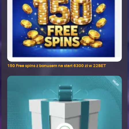
150 Free spins z bonusem na start 6300 zł w 22BET