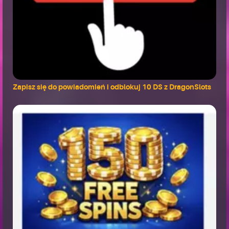
Zapisz się do powiadomień i odblokuj 10 DS z DragonSlots