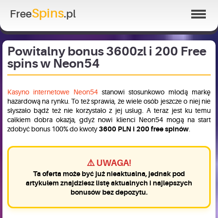
Spins
Free
.pl
Powitalny bonus 3600zl i 200 Free
spins w Neon54
Kasyno internetowe Neon54
stanowi stosunkowo młodą markę
hazardową na rynku. To też sprawia, że wiele osób jeszcze o niej nie
słyszało bądź też nie korzystało z jej usług. A teraz jest ku temu
całkiem dobra okazja, gdyż nowi klienci Neon54 mogą na start
zdobyć bonus 100% do kwoty
3600 PLN i 200 free spinów
.
⚠️ UWAGA!
Ta oferta może być już nieaktualna, jednak pod
artykułem znajdziesz listę aktualnych i najlepszych
bonusów bez depozytu.