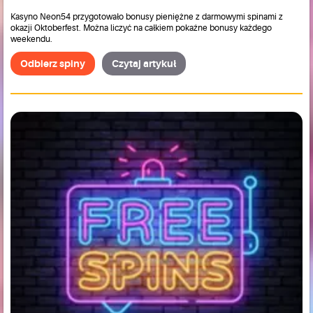
Kasyno Neon54 przygotowało bonusy pieniężne z darmowymi spinami z
okazji Oktoberfest. Można liczyć na całkiem pokaźne bonusy każdego
weekendu.
Odbierz spiny
Czytaj artykuł