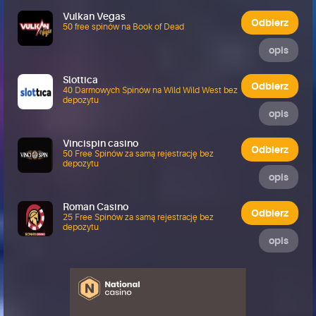
Vulkan Vegas
Odbierz
50 free spinów na Book of Dead
opis
Slottica
Odbierz
40 Darmowych Spinów na Wild Wild West bez
depozytu
opis
Vincispin casino
Odbierz
50 Free Spinów za samą rejestrację bez
depozytu
opis
Roman Casino
Odbierz
25 Free Spinów za samą rejestrację bez
depozytu
opis