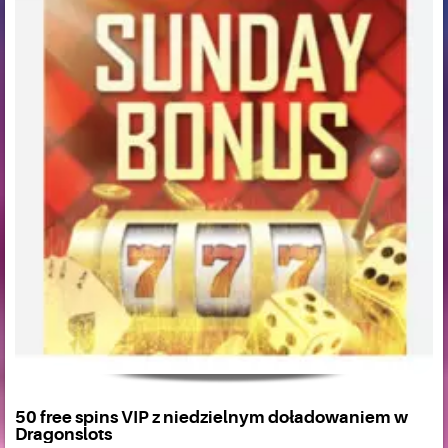
50 free spins VIP z niedzielnym doładowaniem w
Dragonslots