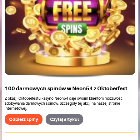
100 darmowych spinów w Neon54 z Oktoberfest
Z okazji Oktoberfestu kasyno Neon54 daje swoim klientom możliwość
zdobywania darmowych spinów. Szczegóły tej akcji na naszej stronie
internetowej.
Odbierz spiny
Czytaj artykuł