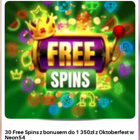
30 Free Spins z bonusem do 1 350zł z Oktoberfest w
Neon54