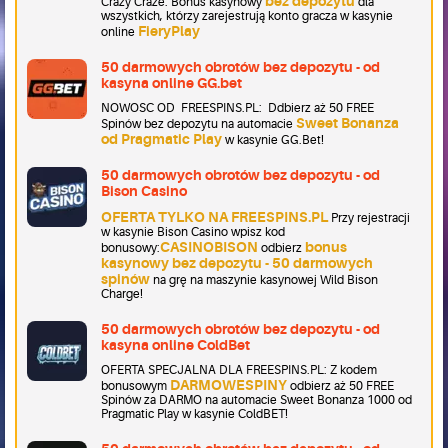
bez depozytu
Crazy Craze. Bonus kasynowy
dla
wszystkich, którzy zarejestrują konto gracza w kasynie
FieryPlay
online
50 darmowych obrotów bez depozytu - od
kasyna online GG.bet
NOWOSC OD FREESPINS.PL: Ddbierz aż 50 FREE
Sweet Bonanza
Spinów bez depozytu na automacie
od Pragmatic Play
w kasynie GG.Bet!
50 darmowych obrotów bez depozytu - od
Bison Casino
OFERTA TYLKO NA FREESPINS.PL
Przy rejestracji
w kasynie Bison Casino wpisz kod
CASINOBISON
bonus
bonusowy:
odbierz
kasynowy bez depozytu - 50 darmowych
spinów
na grę na maszynie kasynowej Wild Bison
Charge!
50 darmowych obrotów bez depozytu - od
kasyna online ColdBet
OFERTA SPECJALNA DLA FREESPINS.PL: Z kodem
DARMOWESPINY
bonusowym
odbierz aż 50 FREE
Spinów za DARMO na automacie Sweet Bonanza 1000 od
Pragmatic Play w kasynie ColdBET!