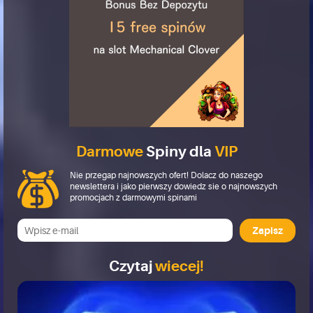
Darmowe
Spiny dla
VIP
Nie przegap najnowszych ofert! Dolacz do naszego
newslettera i jako pierwszy dowiedz sie o najnowszych
promocjach z darmowymi spinami
Zapisz
Czytaj
wiecej!