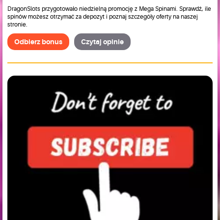
DragonSlots przygotowało niedzielną promocję z Mega Spinami. Sprawdź, ile
spinów możesz otrzymać za depozyt i poznaj szczegóły oferty na naszej
stronie.
Odbierz bonus
Czytaj opinie