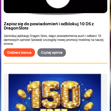
Zapisz się do powiadomień i odblokuj 10 DS z
DragonSlots
Zainstaluj aplikację Dragon Slots, włącz powiadomienia push i odbierz 10
darmowych spinów! Sprawdź szczegóły nowej promocji mobilnej na naszej
stronie.
Odbierz bonus
Czytaj opinie