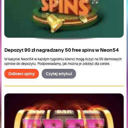
Depozyt 90 zł nagradzany 50 free spins w Neon54
W kasynie Neon54 w każdym tygodniu klienci mogą liczyć na 50 darmowych
spinów do depozytu. Podpowiadamy, jak można je zdobyć dla siebie.
Odbierz spiny
Czytaj artykuł