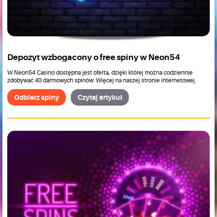
Depozyt wzbogacony o free spiny w Neon54
W Neon54 Casino dostępna jest oferta, dzięki której można codziennie
zdobywać 40 darmowych spinów. Więcej na naszej stronie internetowej.
Odbierz spiny
Czytaj artykuł