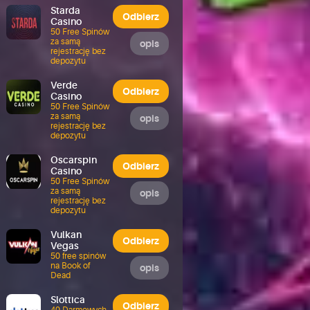
Starda
Odbierz
Casino
50 Free Spinów
za samą
opis
rejestrację bez
depozytu
Verde
Odbierz
Casino
50 Free Spinów
za samą
opis
rejestrację bez
depozytu
Oscarspin
Odbierz
Casino
50 Free Spinów
za samą
opis
rejestrację bez
depozytu
Vulkan
Odbierz
Vegas
50 free spinów
na Book of
opis
Dead
Slottica
Odbierz