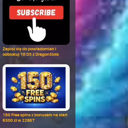
Zapisz się do powiadomień i
odblokuj 10 DS z DragonSlots
150 Free spins z bonusem na start
6300 zł w 22BET