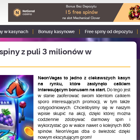
y w kasynach
Bonusy kasynowe
Free spiny od depozytu
spiny z puli 3 milionów w
NeonVegas to jedno z ciekawszych kasyn
na rynku, które zasłynęło całkiem
interesującym bonusem na start.
Do tego jest
w stanie zaoferować swoim klientom całkiem
sporo interesujących promocji, w tym także
cotygodniowych. Chcielibyśmy się w naszym
wpisie skupić na akcji, dzięki której można
codziennie zdobywać darmowy spin i
wykorzystać go w walce nawet o kolejnych 800
spinów. NeonVegas dba o świeżość dzięki
nowym ekscytującym grom!