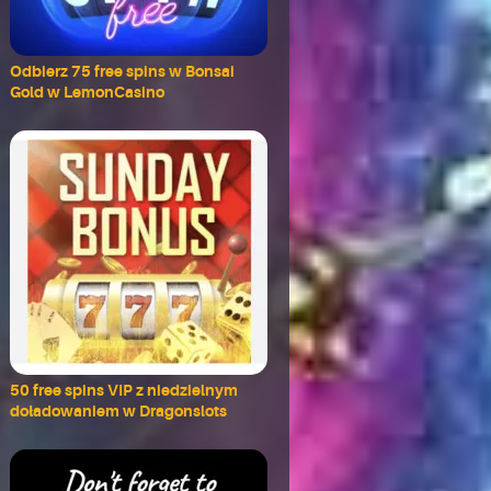
Odbierz 75 free spins w Bonsai
Gold w LemonCasino
50 free spins VIP z niedzielnym
doładowaniem w Dragonslots