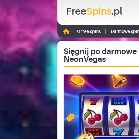
Free
Spins
.pl
O free spins
Darmowe spin
Sięgnij po darmowe 
NeonVegas