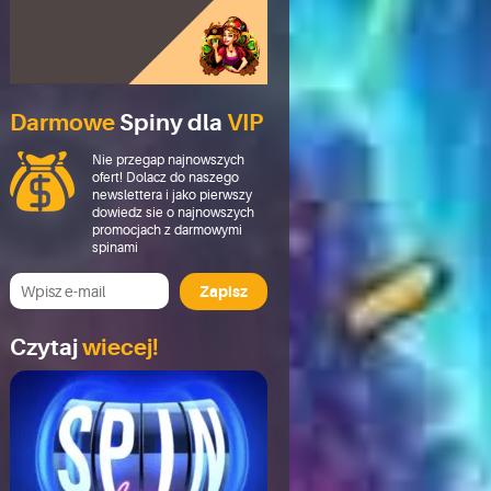
Darmowe
Spiny dla
VIP
Nie przegap najnowszych
ofert! Dolacz do naszego
newslettera i jako pierwszy
dowiedz sie o najnowszych
promocjach z darmowymi
spinami
Zapisz
Czytaj
wiecej!