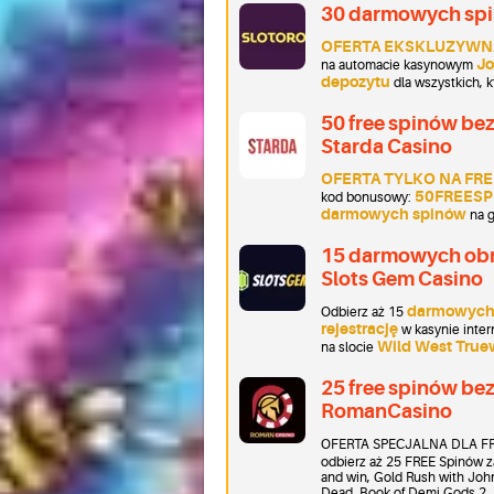
30 darmowych spi
OFERTA EKSKLUZYWNA
Jo
na automacie kasynowym
depozytu
dla wszystkich, k
50 free spinów be
Starda Casino
OFERTA TYLKO NA FRE
50FREESP
kod bonusowy:
darmowych spinów
na g
15 darmowych obro
Slots Gem Casino
darmowych 
Odbierz aż 15
rejestrację
w kasynie inte
Wild West True
na slocie
25 free spinów be
RomanCasino
OFERTA SPECJALNA DLA FR
odbierz aż 25 FREE Spinów 
and win, Gold Rush with John
Dead, Book of Demi Gods 2,