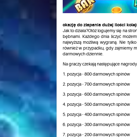
okazję do złapania dużej ilości kole
Jak to działa?Otóż logujemy się na st
bębnami. Każdego dnia liczyć możemy
najwyższą możliwą wygraną. Nie tylk
również w przypadku, gdy zajmiemy mi
darmowych dziennie.
Na graczy czekają następujące nagrody
1. pozycja - 800 darmowych spinów
2. pozycja - 700 darmowych spinów
3. pozycja - 600 darmowych spinów
4. pozycja - 500 darmowych spinów
5. pozycja - 400 darmowych spinów
6. pozycja - 300 darmowych spinów
7. pozycja - 200 darmowych spinów