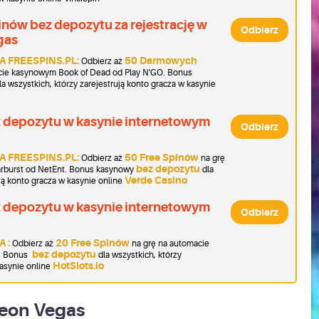
ów bez depozytu za rejestrację w
Odbierz
gas
 FREESPINS.PL:
50 Darmowych
Odbierz aż
cie kasynowym Book of Dead od Play N'GO. Bonus
a wszystkich, którzy zarejestrują konto gracza w kasynie
z depozytu w kasynie internetowym
Odbierz
 FREESPINS.PL:
50 Free Spinów
Odbierz aż
na grę
bez depozytu
rburst od NetEnt. Bonus kasynowy
dla
Verde Casino
ują konto gracza w kasynie online
z depozytu w kasynie internetowym
Odbierz
 :
20 Free Spinów
Odbierz aż
na grę na automacie
bez depozytu
O. Bonus
dla wszystkich, którzy
HotSlots.io
kasynie online
eon Vegas