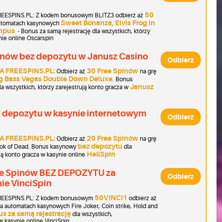
50
ESPINS.PL: Z kodem bonusowym BLITZ3 odbierz aż
Sweet Bonanza, Elvis Frog in
utomatach kasynowych
ympus
- Bonus za samą rejestrację dla wszystkich, którzy
nie online Oscarspin
nów bez depozytu w Janusz Casino
Odbierz
 FREESPINS.PL:
30 Free Spinów
Odbierz aż
na grę
g Bass Vegas Double Down Deluxe
. Bonus
Janusz
a wszystkich, którzy zarejestrują konto gracza w
z depozytu w kasynie internetowym
Odbierz
 FREESPINS.PL:
20 Free Spinów
Odbierz aż
na grę
bez depozytu
ok of Dead. Bonus kasynowy
dla
HellSpin
ują konto gracza w kasynie online
e Spinów BEZ DEPOZYTU za
Odbierz
nie VinciSpin
50VINCI1
EESPINS.PL: Z kodem bonusowym
odbierz aż
a automatach kasynowych Fire Joker, Coin strike, Hold and
s za samą rejestrację
dla wszystkich,
w kasynie online VinciSpin