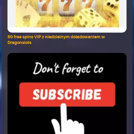
50 free spins VIP z niedzielnym doładowaniem w
Dragonslots