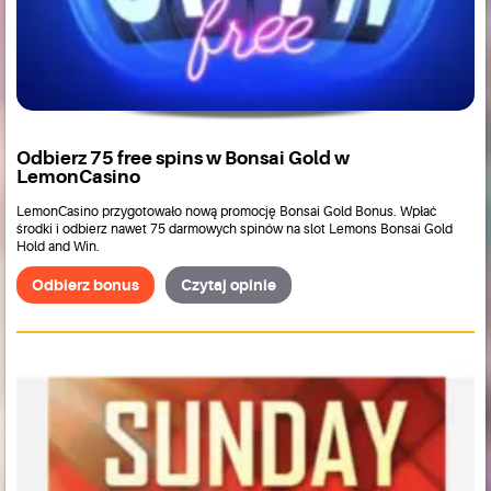
Odbierz 75 free spins w Bonsai Gold w
LemonCasino
LemonCasino przygotowało nową promocję Bonsai Gold Bonus. Wpłać
środki i odbierz nawet 75 darmowych spinów na slot Lemons Bonsai Gold
Hold and Win.
Odbierz bonus
Czytaj opinie