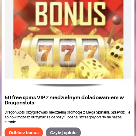
50 free spins VIP z niedzielnym doładowaniem w
Dragonslots
DragonSlots przygotowało niedzielną promocję z Mega Spinami. Sprawdź, ile
spinów możesz otrzymać za depozyt i poznaj szczegóły oferty na naszej
stronie.
Odbierz bonus
Czytaj opinie