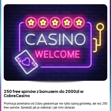
250 free spinów z bonusem do 2000zł w
CobraCasino
Promocja powitalna od Cobry gwarantuje nie tylko sporą gotówkę, ale też 250
free spinów. Sprawdź jak je odebrać i jak nimi obracać.