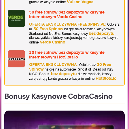
Vulkan Vegas
gracza w kasynie online
50 free spinów bez depozytu w kasynie
internetowym Verde Casino
OFERTA EKSKLUZYWNA FREESPINS.PL:
Odbierz
50 Free Spinów
aż
na grę na automacie kasynowym
bez depozytu
Starburst od NetEnt. Bonus kasynowy
dla wszystkich, którzy zarejestrują konto gracza w kasynie
Verde Casino
online
20 free spinów bez depozytu w kasynie
internetowym HotSlots.io
OFERTA EKSKLUZYWNA :
20 Free
Odbierz aż
Spinów
na grę na automacie Ghost of Dead od Play
bez depozytu
N'GO. Bonus
dla wszystkich, którzy
HotSlots.io
zarejestrują konto gracza w kasynie online
Bonusy Kasynowe CobraCasino