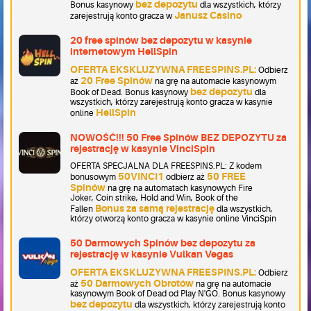
bez depozytu
Bonus kasynowy
dla wszystkich, którzy
Janusz Casino
zarejestrują konto gracza w
20 free spinów bez depozytu w kasynie
internetowym HellSpin
OFERTA EKSKLUZYWNA FREESPINS.PL:
Odbierz
20 Free Spinów
aż
na grę na automacie kasynowym
bez depozytu
Book of Dead. Bonus kasynowy
dla
wszystkich, którzy zarejestrują konto gracza w kasynie
HellSpin
online
NOWOŚĆ!!! 50 Free Spinów BEZ DEPOZYTU za
rejestrację w kasynie VinciSpin
OFERTA SPECJALNA DLA FREESPINS.PL: Z kodem
50VINCI1
50 FREE
bonusowym
odbierz aż
Spinów
na grę na automatach kasynowych Fire
Joker, Coin strike, Hold and Win, Book of the
Bonus za samą rejestrację
Fallen
dla wszystkich,
którzy otworzą konto gracza w kasynie online VinciSpin
50 Darmowych Spinów bez depozytu za
rejestrację w kasynie Vulkan Vegas
OFERTA EKSKLUZYWNA FREESPINS.PL:
Odbierz
50 Darmowych Obrotów
aż
na grę na automacie
kasynowym Book of Dead od Play N'GO. Bonus kasynowy
bez depozytu
dla wszystkich, którzy zarejestrują konto