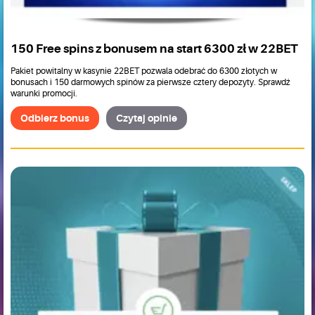
150 Free spins z bonusem na start 6300 zł w 22BET
Pakiet powitalny w kasynie 22BET pozwala odebrać do 6300 złotych w
bonusach i 150 darmowych spinów za pierwsze cztery depozyty. Sprawdź
warunki promocji.
Odbierz bonus
Czytaj opinie