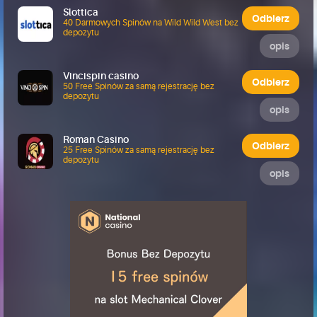
Slottica
Odbierz
40 Darmowych Spinów na Wild Wild West bez
depozytu
opis
Vincispin casino
Odbierz
50 Free Spinów za samą rejestrację bez
depozytu
opis
Roman Casino
Odbierz
25 Free Spinów za samą rejestrację bez
depozytu
opis