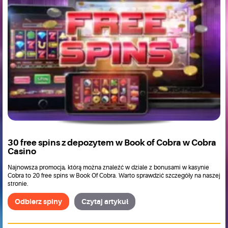
30 free spins z depozytem w Book of Cobra w Cobra
Casino
Najnowsza promocja, którą można znaleźć w dziale z bonusami w kasynie
Cobra to 20 free spins w Book Of Cobra. Warto sprawdzić szczegóły na naszej
stronie.
Odbierz spiny
Czytaj artykuł