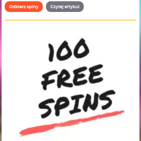
Odbierz spiny
Czytaj artykuł