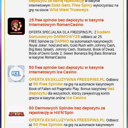
depozytu za samą rejestrację
w kasynie
Slots Gem
Free Spiny
internetowym
.
wykorzystasz na
Wild West Trueways
grę na slocie
25 free spinów bez depozytu w kasynie
internetowym RomanCasino
kodem
OFERTA SPECJALNA DLA FREESPINS.PL: Z
bonusowym DARMOWY25
odbierz aż 25
DARMO
FREE Spinów za
na automatach kasynowych:
Royal Joker: hold and win, Gold Rush with Johnny Cash,
Big Bass Splash, Johnny Cash, Starburst, Book of Dead,
Book of Demi Gods 2, Sweet Bonanza Big Bass Bonanza
w kasynie RomanCasino
50 free spinów bez depozytu w kasynie
internetowym Ice Casino
OFERTA EKSKLUZYWNA FREESPINS.PL:
Odbierz
50 Free Spinów
aż
na grę na automacie kasynowym
bez
Book of Fallen od Pragmatic Play. Bonus kasynowy
depozytu
dla wszystkich, którzy zarejestrują konto
Ice Casino
gracza w kasynie online
50 Darmowych Spinów bez depozytu za
rejestrację w Hit'N'Spin
OFERTA EKSKLUZYWNA FREESPINS.PL:
Odbierz
50 Free Spinów
aż
na grę na automacie kasynowym