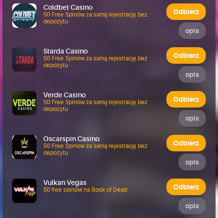
Coldbet Casino
Odbierz
50 Free Spinów za samą rejestrację bez
depozytu
opis
Starda Casino
Odbierz
50 Free Spinów za samą rejestrację bez
depozytu
opis
Verde Casino
Odbierz
50 Free Spinów za samą rejestrację bez
depozytu
opis
Oscarspin Casino
Odbierz
50 Free Spinów za samą rejestrację bez
depozytu
opis
Vulkan Vegas
Odbierz
50 free spinów na Book of Dead
opis