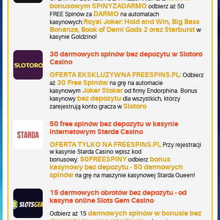
bonusowym SPINYZADARMO
odbierz aż 50
DARMO
FREE Spinów za
na automatach
Royal Joker: Hold and Win, Big Bass
kasynowych:
Bonanza, Book of Demi Gods 2 oraz Starburst
w
kasynie Goldzino!
30 darmowych spinów bez depozytu w Slotoro
Casino
OFERTA EKSKLUZYWNA FREESPINS.PL:
Odbierz
30 Free Spinów
aż
na grę na automacie
Joker Stoker
kasynowym
od firmy Endorphina. Bonus
bez depozytu
kasynowy
dla wszystkich, którzy
Slotoro
zarejestrują konto gracza w
50 free spinów bez depozytu w kasynie
internetowym Starda Casino
OFERTA TYLKO NA FREESPINS.PL
Przy rejestracji
w kasynie Starda Casino wpisz kod
50FREESPINY
bonus
bonusowy:
odbierz
kasynowy bez depozytu - 50 darmowych
spinów
na grę na maszynie kasynowej Starda Queen!
15 darmowych obrotów bez depozytu - od
kasyna online Slots Gem Casino
darmowych spinów w bonusie bez
Odbierz aż 15