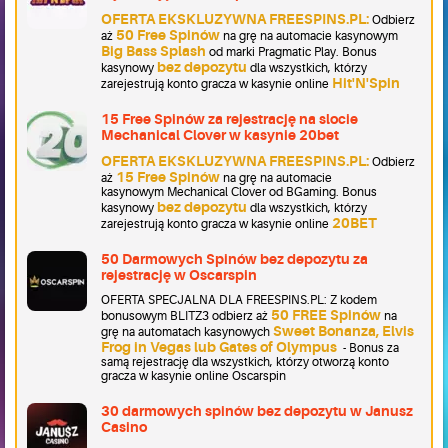
OFERTA EKSKLUZYWNA FREESPINS.PL:
Odbierz
50 Free Spinów
aż
na grę na automacie kasynowym
Big Bass Splash
od marki Pragmatic Play. Bonus
bez depozytu
kasynowy
dla wszystkich, którzy
Hit'N'Spin
zarejestrują konto gracza w kasynie online
15 Free Spinów za rejestrację na slocie
Mechanical Clover w kasynie 20bet
OFERTA EKSKLUZYWNA FREESPINS.PL:
Odbierz
15 Free Spinów
aż
na grę na automacie
kasynowym Mechanical Clover od BGaming. Bonus
bez depozytu
kasynowy
dla wszystkich, którzy
20BET
zarejestrują konto gracza w kasynie online
50 Darmowych Spinów bez depozytu za
rejestrację w Oscarspin
OFERTA SPECJALNA DLA FREESPINS.PL: Z kodem
50 FREE Spinów
bonusowym BLITZ3 odbierz aż
na
Sweet Bonanza, Elvis
grę na automatach kasynowych
Frog in Vegas lub Gates of Olympus
- Bonus za
samą rejestrację dla wszystkich, którzy otworzą konto
gracza w kasynie online Oscarspin
30 darmowych spinów bez depozytu w Janusz
Casino