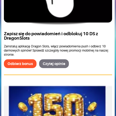
Zapisz się do powiadomień i odblokuj 10 DS z
DragonSlots
Zainstaluj aplikację Dragon Slots, włącz powiadomienia push i odbierz 10
darmowych spinów! Sprawdź szczegóły nowej promocji mobilnej na naszej
stronie.
Odbierz bonus
Czytaj opinie