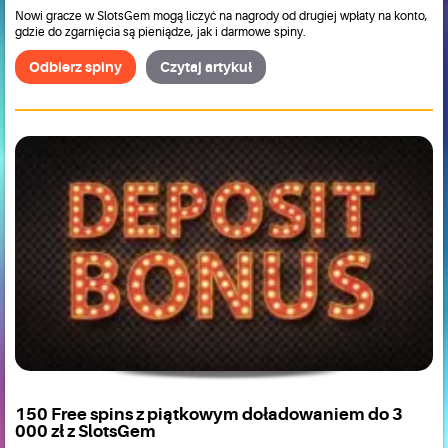
Nowi gracze w SlotsGem mogą liczyć na nagrody od drugiej wpłaty na konto,
gdzie do zgarnięcia są pieniądze, jak i darmowe spiny.
Odbierz spiny
Czytaj artykuł
150 Free spins z piątkowym doładowaniem do 3
000 zł z SlotsGem