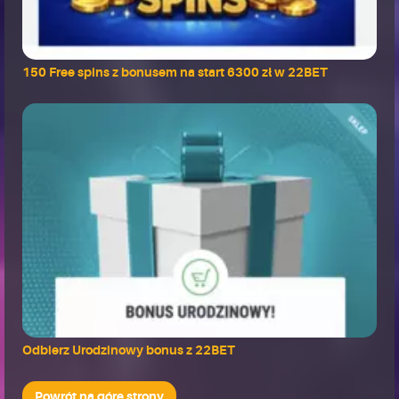
150 Free spins z bonusem na start 6300 zł w 22BET
Odbierz Urodzinowy bonus z 22BET
Powrót na górę strony