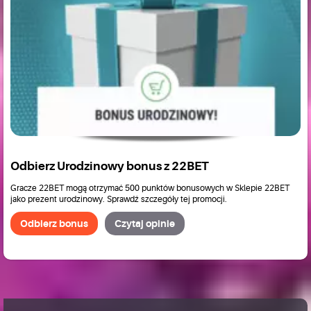
Odbierz Urodzinowy bonus z 22BET
Gracze 22BET mogą otrzymać 500 punktów bonusowych w Sklepie 22BET
jako prezent urodzinowy. Sprawdź szczegóły tej promocji.
Odbierz bonus
Czytaj opinie