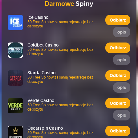
Darmowe
Spiny
Ice Casino
Odbierz
50 Free Spinów za samą rejestrację bez
depozytu
opis
Coldbet Casino
Odbierz
50 Free Spinów za samą rejestrację bez
depozytu
opis
Starda Casino
Odbierz
50 Free Spinów za samą rejestrację bez
depozytu
opis
Verde Casino
Odbierz
50 Free Spinów za samą rejestrację bez
depozytu
opis
Oscarspin Casino
Odbierz
50 Free Spinów za samą rejestrację bez
depozytu