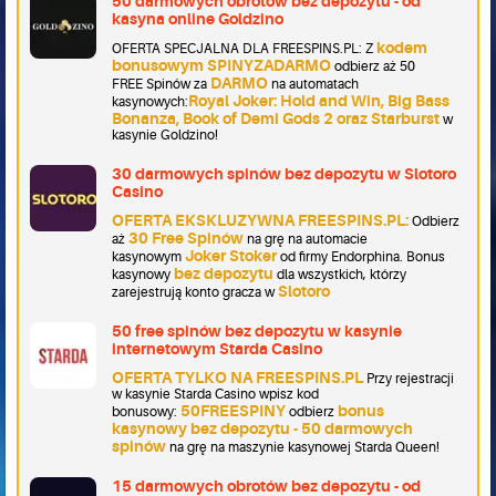
50 darmowych obrotów bez depozytu - od
kasyna online Goldzino
kodem
OFERTA SPECJALNA DLA FREESPINS.PL: Z
bonusowym SPINYZADARMO
odbierz aż 50
DARMO
FREE Spinów za
na automatach
Royal Joker: Hold and Win, Big Bass
kasynowych:
Bonanza, Book of Demi Gods 2 oraz Starburst
w
kasynie Goldzino!
30 darmowych spinów bez depozytu w Slotoro
Casino
OFERTA EKSKLUZYWNA FREESPINS.PL:
Odbierz
30 Free Spinów
aż
na grę na automacie
Joker Stoker
kasynowym
od firmy Endorphina. Bonus
bez depozytu
kasynowy
dla wszystkich, którzy
Slotoro
zarejestrują konto gracza w
50 free spinów bez depozytu w kasynie
internetowym Starda Casino
OFERTA TYLKO NA FREESPINS.PL
Przy rejestracji
w kasynie Starda Casino wpisz kod
50FREESPINY
bonus
bonusowy:
odbierz
kasynowy bez depozytu - 50 darmowych
spinów
na grę na maszynie kasynowej Starda Queen!
15 darmowych obrotów bez depozytu - od