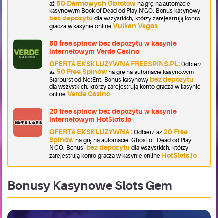
50 Darmowych Obrotów
aż
na grę na automacie
kasynowym Book of Dead od Play N'GO. Bonus kasynowy
bez depozytu
dla wszystkich, którzy zarejestrują konto
Vulkan Vegas
gracza w kasynie online
50 free spinów bez depozytu w kasynie
internetowym Verde Casino
OFERTA EKSKLUZYWNA FREESPINS.PL:
Odbierz
50 Free Spinów
aż
na grę na automacie kasynowym
bez depozytu
Starburst od NetEnt. Bonus kasynowy
dla wszystkich, którzy zarejestrują konto gracza w kasynie
Verde Casino
online
20 free spinów bez depozytu w kasynie
internetowym HotSlots.io
OFERTA EKSKLUZYWNA :
20 Free
Odbierz aż
Spinów
na grę na automacie Ghost of Dead od Play
bez depozytu
N'GO. Bonus
dla wszystkich, którzy
HotSlots.io
zarejestrują konto gracza w kasynie online
Bonusy Kasynowe Slots Gem