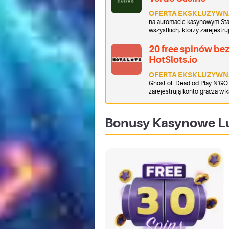
OFERTA EKSKLUZYWNA
na automacie kasynowym Sta
wszystkich, którzy zarejestr
20 free spinów be
HotSlots.io
OFERTA EKSKLUZYWNA
Ghost of Dead od Play N'G
zarejestrują konto gracza w 
Bonusy Kasynowe Lu