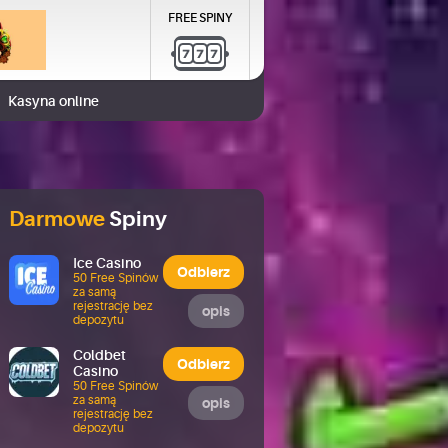
FREE SPINY
Kasyna online
Darmowe
Spiny
Ice Casino
Odbierz
50 Free Spinów
za samą
rejestrację bez
opis
depozytu
Coldbet
Odbierz
Casino
50 Free Spinów
za samą
opis
rejestrację bez
depozytu