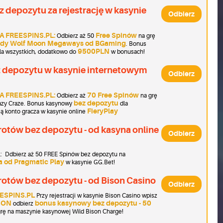
 depozytu za rejestrację w kasynie
Odbierz
 FREESPINS.PL:
Free Spinów
Odbierz aż 50
na grę
dy Wolf Moon Megaways od BGaming
. Bonus
9500PLN
la wszystkich, dodatkowo do
w bonusach!
z depozytu w kasynie internetowym
Odbierz
 FREESPINS.PL:
70 Free Spinów
Odbierz aż
na grę
bez depozytu
azy Craze. Bonus kasynowy
dla
FieryPlay
ują konto gracza w kasynie online
tów bez depozytu - od kasyna online
Odbierz
dbierz aż 50 FREE Spinów bez depozytu na
 od Pragmatic Play
w kasynie GG.Bet!
tów bez depozytu - od Bison Casino
Odbierz
ESPINS.PL
Przy rejestracji w kasynie Bison Casino wpisz
SON
bonus kasynowy bez depozytu - 50
odbierz
rę na maszynie kasynowej Wild Bison Charge!