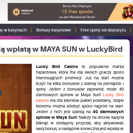
y w kasynach
Bonusy kasynowe
Free spiny od depozytu
ecią wpłatą w MAYA SUN w LuckyBird
Lucky Bird Casino
to popularna marka
hazardowa, która ma dla swoich graczy sporo
interesujących promocji. Już na start można
liczyć na kilka bonusów z szansą na pieniądze i
spiny. Jeden z bonusów zapewnić może 40
darmowych spinów w Maya Sun!
Lucky Bird
kasyno
ma dla klientów pakiet powitalny, dzięki
któremu można zdobyć sporo nagród na start.
Jeden z nich jest szansą na
40 darmowych
spinów w Maya Sun!
Należy na stronie kasyna
kliknąć w dostępny przycisk, aby aktywować
swój bonus, a następnie konieczna jest wpłata w