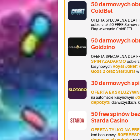
50 darmowych obro
ColdBet
OFERTA SPECJALNA DLA FR
odbierz aż 50 FREE Spinów 
Play w kasynie ColdBET!
50 darmowych obro
Goldzino
OFERTA SPECJALNA DLA FR
SPINYZADARMO
odbierz
Royal Joker:
kasynowych:
Gods 2 oraz Starburst
w 
30 darmowych spi
OFERTA EKSKLUZYWNA
Jo
na automacie kasynowym
depozytu
dla wszystkich, k
50 free spinów be
Starda Casino
OFERTA TYLKO NA FRE
50FREESP
kod bonusowy:
darmowych spinów