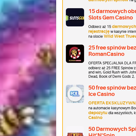
na g
15 darmowych obro
Slots Gem Casino
darmowych 
Odbierz aż 15
rejestrację
w kasynie inte
Wild West True
na slocie
25 free spinów be
RomanCasino
OFERTA SPECJALNA DLA FR
odbierz aż 25 FREE Spinów 
and win, Gold Rush with John
Dead, Book of Demi Gods 2,
50 free spinów be
Ice Casino
OFERTA EKSKLUZYWNA
na automacie kasynowym Boo
depozytu
dla wszystkich, k
Casino
50 Darmowych Spin
Hit'N'Spin