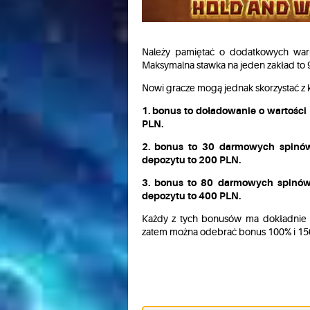
Należy pamiętać o dodatkowych waru
Maksymalna stawka na jeden zakład to
Nowi gracze mogą jednak skorzystać z k
1. bonus to doładowanie o wartośc
PLN.
2. bonus to 30 darmowych spinów
depozytu to 200 PLN.
3. bonus to 80 darmowych spinów 
depozytu to 400 PLN.
Każdy z tych bonusów ma dokładnie ta
zatem można odebrać bonus 100% i 1