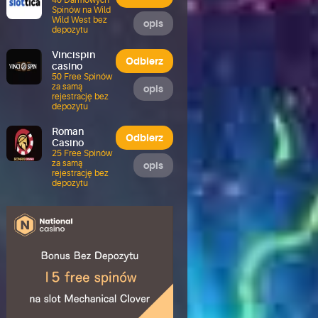
40 Darmowych
Spinów na Wild
Wild West bez
opis
depozytu
Vincispin
Odbierz
casino
50 Free Spinów
za samą
opis
rejestrację bez
depozytu
Roman
Odbierz
Casino
25 Free Spinów
za samą
opis
rejestrację bez
depozytu