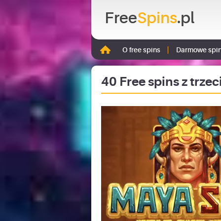
Free
Spins
.pl
O free spins
Darmowe spin
40 Free spins z trz