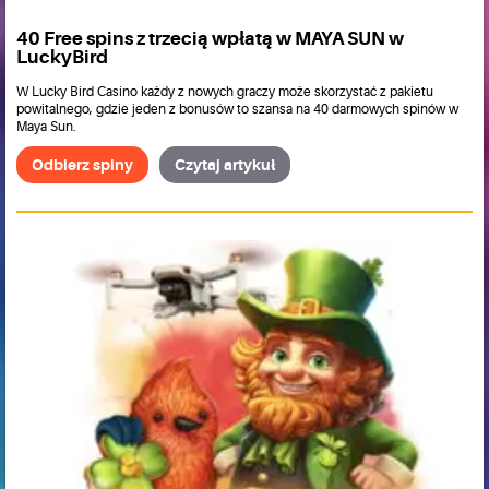
40 Free spins z trzecią wpłatą w MAYA SUN w
LuckyBird
W Lucky Bird Casino każdy z nowych graczy może skorzystać z pakietu
powitalnego, gdzie jeden z bonusów to szansa na 40 darmowych spinów w
Maya Sun.
Odbierz spiny
Czytaj artykuł