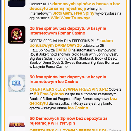
darmowych spinów w bonusie bez
Odbierz aż 15
depozytu za samą rejestrację
w kasynie
Slots Gem
Free Spiny
internetowym
.
wykorzystasz na
Wild West Trueways
grę na slocie
25 free spinów bez depozytu w kasynie
internetowym RomanCasino
kodem
OFERTA SPECJALNA DLA FREESPINS.PL: Z
bonusowym DARMOWY25
odbierz aż 25
DARMO
FREE Spinów za
na automatach kasynowych:
Royal Joker: hold and win, Gold Rush with Johnny Cash,
Big Bass Splash, Johnny Cash, Starburst, Book of Dead,
Book of Demi Gods 2, Sweet Bonanza Big Bass Bonanza
w kasynie RomanCasino
50 free spinów bez depozytu w kasynie
internetowym Ice Casino
OFERTA EKSKLUZYWNA FREESPINS.PL:
Odbierz
50 Free Spinów
aż
na grę na automacie kasynowym
bez
Book of Fallen od Pragmatic Play. Bonus kasynowy
depozytu
dla wszystkich, którzy zarejestrują konto
Ice Casino
gracza w kasynie online
50 Darmowych Spinów bez depozytu za
rejestrację w Hit'N'Spin
OFERTA EKSKLUZYWNA FREESPINS.PL: