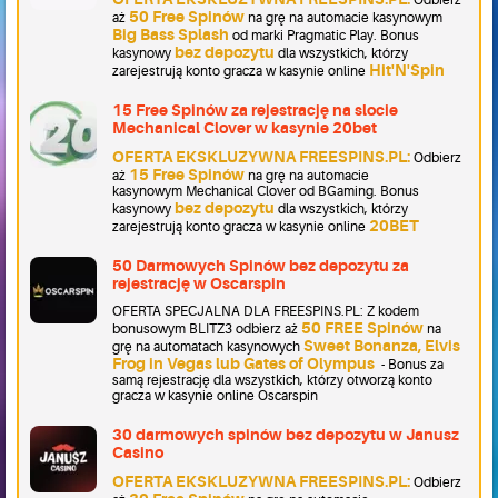
Odbierz
50 Free Spinów
aż
na grę na automacie kasynowym
Big Bass Splash
od marki Pragmatic Play. Bonus
bez depozytu
kasynowy
dla wszystkich, którzy
Hit'N'Spin
zarejestrują konto gracza w kasynie online
15 Free Spinów za rejestrację na slocie
Mechanical Clover w kasynie 20bet
OFERTA EKSKLUZYWNA FREESPINS.PL:
Odbierz
15 Free Spinów
aż
na grę na automacie
kasynowym Mechanical Clover od BGaming. Bonus
bez depozytu
kasynowy
dla wszystkich, którzy
20BET
zarejestrują konto gracza w kasynie online
50 Darmowych Spinów bez depozytu za
rejestrację w Oscarspin
OFERTA SPECJALNA DLA FREESPINS.PL: Z kodem
50 FREE Spinów
bonusowym BLITZ3 odbierz aż
na
Sweet Bonanza, Elvis
grę na automatach kasynowych
Frog in Vegas lub Gates of Olympus
- Bonus za
samą rejestrację dla wszystkich, którzy otworzą konto
gracza w kasynie online Oscarspin
30 darmowych spinów bez depozytu w Janusz
Casino
OFERTA EKSKLUZYWNA FREESPINS.PL:
Odbierz