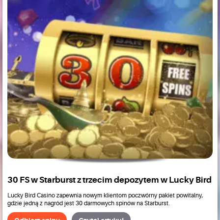
30 FS w Starburst z trzecim depozytem w Lucky Bird
Lucky Bird Casino zapewnia nowym klientom poczwórny pakiet powitalny,
gdzie jedną z nagród jest 30 darmowych spinów na Starburst.