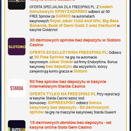
kodem
OFERTA SPECJALNA DLA FREESPINS.PL: Z
bonusowym SPINYZADARMO
odbierz aż 50
DARMO
FREE Spinów za
na automatach
Royal Joker: Hold and Win, Big Bass
kasynowych:
Bonanza, Book of Demi Gods 2 oraz Starburst
w
kasynie Goldzino!
30 darmowych spinów bez depozytu w Slotoro
Casino
OFERTA EKSKLUZYWNA FREESPINS.PL:
Odbierz
30 Free Spinów
aż
na grę na automacie
Joker Stoker
kasynowym
od firmy Endorphina. Bonus
bez depozytu
kasynowy
dla wszystkich, którzy
Slotoro
zarejestrują konto gracza w
50 free spinów bez depozytu w kasynie
internetowym Starda Casino
OFERTA TYLKO NA FREESPINS.PL
Przy rejestracji
w kasynie Starda Casino wpisz kod
50FREESPINY
bonus
bonusowy:
odbierz
kasynowy bez depozytu - 50 darmowych
spinów
na grę na maszynie kasynowej Starda Queen!
15 darmowych obrotów bez depozytu - od
kasyna online Slots Gem Casino