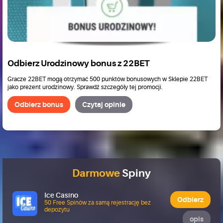
Odbierz Urodzinowy bonus z 22BET
Gracze 22BET mogą otrzymać 500 punktów bonusowych w Sklepie 22BET
jako prezent urodzinowy. Sprawdź szczegóły tej promocji.
Odbierz bonus
Czytaj opinie
Darmowe
Spiny
Ice Casino
Odbierz
50 Free Spinów za samą rejestrację bez
depozytu
opis