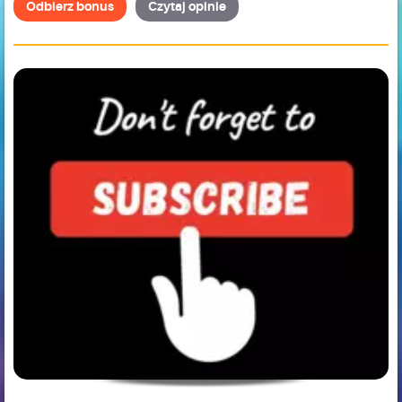
Odbierz bonus
Czytaj opinie