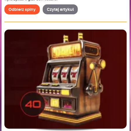
Odbierz spiny
Czytaj artykuł