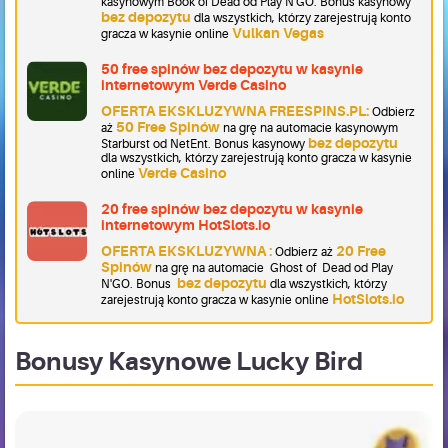
kasynowym Book of Dead od Play N'GO. Bonus kasynowy
bez depozytu
dla wszystkich, którzy zarejestrują konto
Vulkan Vegas
gracza w kasynie online
50 free spinów bez depozytu w kasynie
internetowym Verde Casino
OFERTA EKSKLUZYWNA FREESPINS.PL:
Odbierz
50 Free Spinów
aż
na grę na automacie kasynowym
bez depozytu
Starburst od NetEnt. Bonus kasynowy
dla wszystkich, którzy zarejestrują konto gracza w kasynie
Verde Casino
online
20 free spinów bez depozytu w kasynie
internetowym HotSlots.io
OFERTA EKSKLUZYWNA :
20 Free
Odbierz aż
Spinów
na grę na automacie Ghost of Dead od Play
bez depozytu
N'GO. Bonus
dla wszystkich, którzy
HotSlots.io
zarejestrują konto gracza w kasynie online
Bonusy Kasynowe Lucky Bird