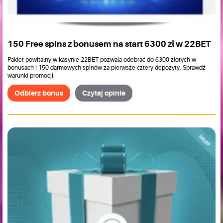
150 Free spins z bonusem na start 6300 zł w 22BET
Pakiet powitalny w kasynie 22BET pozwala odebrać do 6300 złotych w
bonusach i 150 darmowych spinów za pierwsze cztery depozyty. Sprawdź
warunki promocji.
Odbierz bonus
Czytaj opinie