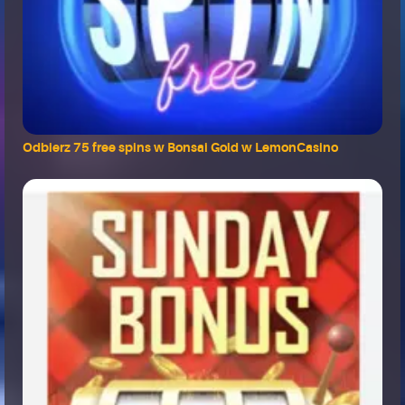
Odbierz 75 free spins w Bonsai Gold w LemonCasino