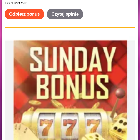
Hold and Win.
Odbierz bonus
Czytaj opinie