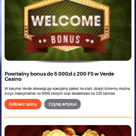
Powitalny bonus do 5 000zł z 200 FS w Verde
Casino
W kasynie Verde obowiązuje specjalny pakiet na start, dzięki któremu można
liczyć maksymalnie na 5000 złotych oraz dodatkowo na 220 spinów.
Odbierz spiny
Czytaj artykuł