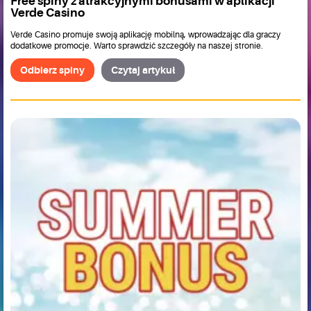
Free spiny z atrakcyjnymi bonusami w aplikacji
Verde Casino
Verde Casino promuje swoją aplikację mobilną, wprowadzając dla graczy
dodatkowe promocje. Warto sprawdzić szczegóły na naszej stronie.
Odbierz spiny
Czytaj artykuł