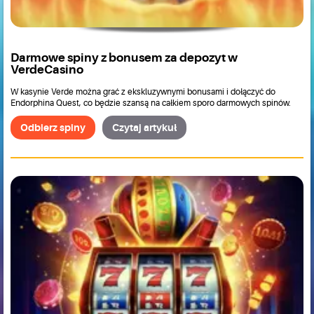
Darmowe spiny z bonusem za depozyt w
VerdeCasino
W kasynie Verde można grać z ekskluzywnymi bonusami i dołączyć do
Endorphina Quest, co będzie szansą na całkiem sporo darmowych spinów.
Odbierz spiny
Czytaj artykuł