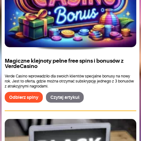
Magiczne klejnoty pełne free spins i bonusów z
VerdeCasino
Verde Casino wprowadziło dla swoich klientów specjalne bonusy na nowy
rok. Jest to oferta, gdzie można otrzymać subskrypcję jednego z 3 bonusów
z atrakcyjnymi nagrodami.
Odbierz spiny
Czytaj artykuł