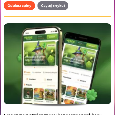
Odbierz spiny
Czytaj artykuł