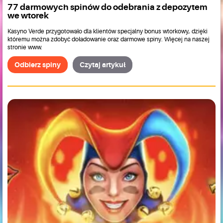
77 darmowych spinów do odebrania z depozytem
we wtorek
Kasyno Verde przygotowało dla klientów specjalny bonus wtorkowy, dzięki
któremu można zdobyć doładowanie oraz darmowe spiny. Więcej na naszej
stronie www.
Odbierz spiny
Czytaj artykuł