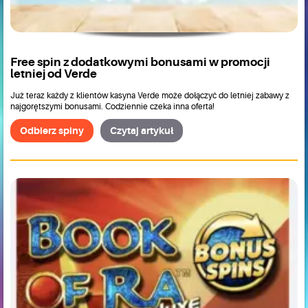
Free spin z dodatkowymi bonusami w promocji
letniej od Verde
Już teraz każdy z klientów kasyna Verde może dołączyć do letniej zabawy z
najgorętszymi bonusami. Codziennie czeka inna oferta!
Odbierz spiny
Czytaj artykuł