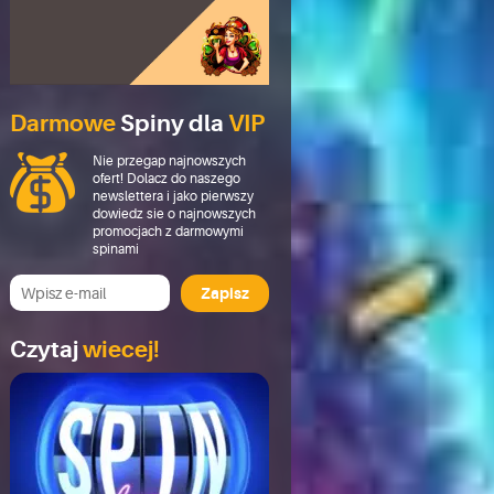
Darmowe
Spiny dla
VIP
Nie przegap najnowszych
ofert! Dolacz do naszego
newslettera i jako pierwszy
dowiedz sie o najnowszych
promocjach z darmowymi
spinami
Zapisz
Czytaj
wiecej!