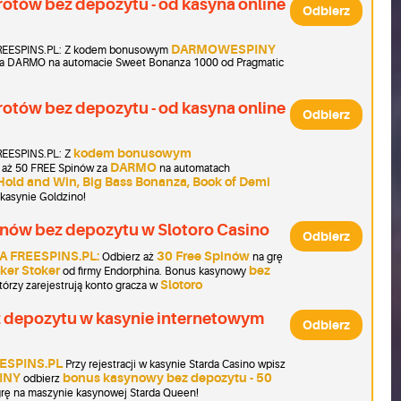
tów bez depozytu - od kasyna online
Odbierz
DARMOWESPINY
EESPINS.PL: Z kodem bonusowym
za DARMO na automacie Sweet Bonanza 1000 od Pragmatic
tów bez depozytu - od kasyna online
Odbierz
kodem bonusowym
EESPINS.PL: Z
DARMO
 aż 50 FREE Spinów za
na automatach
 Hold and Win, Big Bass Bonanza, Book of Demi
kasynie Goldzino!
nów bez depozytu w Slotoro Casino
Odbierz
 FREESPINS.PL:
30 Free Spinów
Odbierz aż
na grę
ker Stoker
bez
od firmy Endorphina. Bonus kasynowy
Slotoro
tórzy zarejestrują konto gracza w
z depozytu w kasynie internetowym
Odbierz
ESPINS.PL
Przy rejestracji w kasynie Starda Casino wpisz
INY
bonus kasynowy bez depozytu - 50
odbierz
rę na maszynie kasynowej Starda Queen!