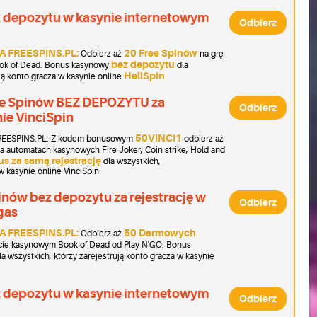
z depozytu w kasynie internetowym
Odbierz
 FREESPINS.PL:
20 Free Spinów
Odbierz aż
na grę
bez depozytu
ok of Dead. Bonus kasynowy
dla
HellSpin
ują konto gracza w kasynie online
e Spinów BEZ DEPOZYTU za
Odbierz
nie VinciSpin
50VINCI1
EESPINS.PL: Z kodem bonusowym
odbierz aż
a automatach kasynowych Fire Joker, Coin strike, Hold and
s za samą rejestrację
dla wszystkich,
w kasynie online VinciSpin
ów bez depozytu za rejestrację w
Odbierz
gas
 FREESPINS.PL:
50 Darmowych
Odbierz aż
cie kasynowym Book of Dead od Play N'GO. Bonus
a wszystkich, którzy zarejestrują konto gracza w kasynie
z depozytu w kasynie internetowym
Odbierz