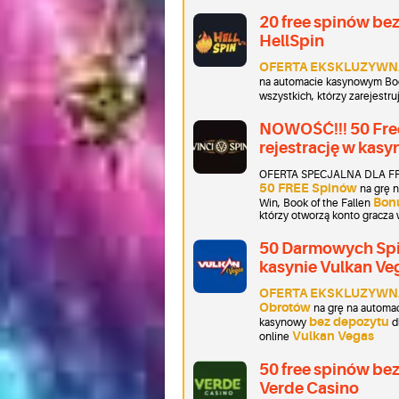
20 free spinów be
HellSpin
OFERTA EKSKLUZYWNA
na automacie kasynowym Bo
wszystkich, którzy zarejestr
NOWOŚĆ!!! 50 Fre
rejestrację w kasy
OFERTA SPECJALNA DLA FR
50 FREE Spinów
na grę n
Bonu
Win, Book of the Fallen
którzy otworzą konto gracza 
50 Darmowych Spin
kasynie Vulkan Ve
OFERTA EKSKLUZYWNA
Obrotów
na grę na automa
bez depozytu
kasynowy
dl
Vulkan Vegas
online
50 free spinów be
Verde Casino