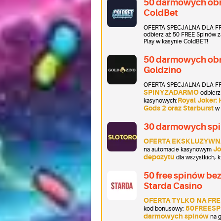
50 darmowych obro
ColdBet
OFERTA SPECJALNA DLA FR
odbierz aż 50 FREE Spinów 
Play w kasynie ColdBET!
50 darmowych obro
Goldzino
OFERTA SPECJALNA DLA FR
SPINYZADARMO
odbierz
Royal Joker:
kasynowych:
Gods 2 oraz Starburst
w 
30 darmowych spi
OFERTA EKSKLUZYWNA
Jo
na automacie kasynowym
depozytu
dla wszystkich, k
50 free spinów be
Starda Casino
OFERTA TYLKO NA FRE
50FREESP
kod bonusowy:
darmowych spinów
na g