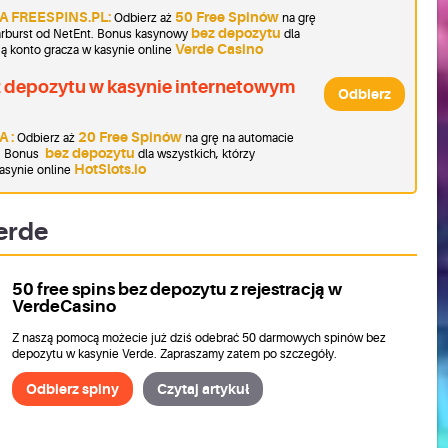
 FREESPINS.PL:
50 Free Spinów
Odbierz aż
na grę
bez depozytu
rburst od NetEnt. Bonus kasynowy
dla
Verde Casino
ują konto gracza w kasynie online
z depozytu w kasynie internetowym
Odbierz
 :
20 Free Spinów
Odbierz aż
na grę na automacie
bez depozytu
O. Bonus
dla wszystkich, którzy
HotSlots.io
kasynie online
erde
50 free spins bez depozytu z rejestracją w
VerdeCasino
Z naszą pomocą możecie już dziś odebrać 50 darmowych spinów bez
depozytu w kasynie Verde. Zapraszamy zatem po szczegóły.
Odbierz spiny
Czytaj artykuł