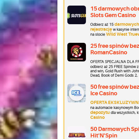
15 darmowych obro
Slots Gem Casino
darmowych 
Odbierz aż 15
rejestrację
w kasynie inte
Wild West True
na slocie
25 free spinów be
RomanCasino
OFERTA SPECJALNA DLA FR
odbierz aż 25 FREE Spinów 
and win, Gold Rush with John
Dead, Book of Demi Gods 2,
50 free spinów be
Ice Casino
OFERTA EKSKLUZYWNA
na automacie kasynowym Boo
depozytu
dla wszystkich, k
Casino
50 Darmowych Spin
Hit'N'Spin