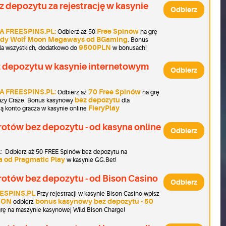
 depozytu za rejestrację w kasynie
Odbierz
 FREESPINS.PL:
Free Spinów
Odbierz aż 50
na grę
dy Wolf Moon Megaways od BGaming
. Bonus
9500PLN
la wszystkich, dodatkowo do
w bonusach!
z depozytu w kasynie internetowym
Odbierz
 FREESPINS.PL:
70 Free Spinów
Odbierz aż
na grę
bez depozytu
azy Craze. Bonus kasynowy
dla
FieryPlay
ują konto gracza w kasynie online
tów bez depozytu - od kasyna online
Odbierz
dbierz aż 50 FREE Spinów bez depozytu na
 od Pragmatic Play
w kasynie GG.Bet!
tów bez depozytu - od Bison Casino
Odbierz
ESPINS.PL
Przy rejestracji w kasynie Bison Casino wpisz
SON
bonus kasynowy bez depozytu - 50
odbierz
rę na maszynie kasynowej Wild Bison Charge!