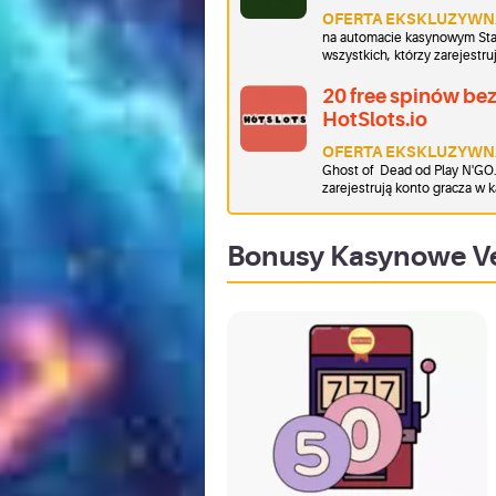
OFERTA EKSKLUZYWNA
na automacie kasynowym Sta
wszystkich, którzy zarejestr
20 free spinów be
HotSlots.io
OFERTA EKSKLUZYWNA
Ghost of Dead od Play N'G
zarejestrują konto gracza w 
Bonusy Kasynowe V