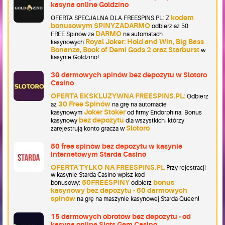
kasyna online Goldzino
kodem
OFERTA SPECJALNA DLA FREESPINS.PL: Z
bonusowym SPINYZADARMO
odbierz aż 50
DARMO
FREE Spinów za
na automatach
Royal Joker: Hold and Win, Big Bass
kasynowych:
Bonanza, Book of Demi Gods 2 oraz Starburst
w
kasynie Goldzino!
30 darmowych spinów bez depozytu w Slotoro
Casino
OFERTA EKSKLUZYWNA FREESPINS.PL:
Odbierz
30 Free Spinów
aż
na grę na automacie
Joker Stoker
kasynowym
od firmy Endorphina. Bonus
bez depozytu
kasynowy
dla wszystkich, którzy
Slotoro
zarejestrują konto gracza w
50 free spinów bez depozytu w kasynie
internetowym Starda Casino
OFERTA TYLKO NA FREESPINS.PL
Przy rejestracji
w kasynie Starda Casino wpisz kod
50FREESPINY
bonus
bonusowy:
odbierz
kasynowy bez depozytu - 50 darmowych
spinów
na grę na maszynie kasynowej Starda Queen!
15 darmowych obrotów bez depozytu - od
kasyna online Slots Gem Casino