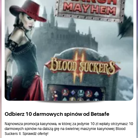
Odbierz 10 darmowych spinów od Betsafe
Najnowsza promocja kasynowa, w której za jedynie 10 zł wpłaty otrzymasz 10
darmowych spinów na dalszą grę na świetnej maszynie kasynowej Blood
Suckers II. Sprawdź ofertę!