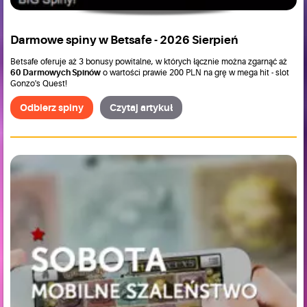
Darmowe spiny w Betsafe - 2026 Sierpień
Betsafe oferuje aż 3 bonusy powitalne, w których łącznie można zgarnąć aż
60 Darmowych Spinów
o wartości prawie 200 PLN na grę w mega hit - slot
Gonzo's Quest!
Odbierz spiny
Czytaj artykuł