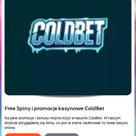
Free Spiny i promocje kasynowe ColdBet
Na jakie promocje i bonusy można liczyć w kasynie ColdBet. W naszym
artykule przyglądamy się temu, co jest w stanie zaoferować to nowe kasyno
online.