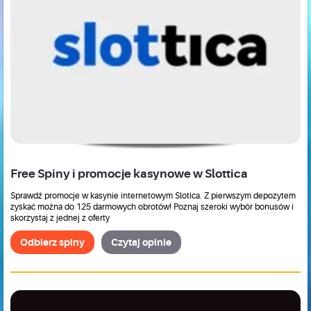
Free Spiny i promocje kasynowe w Slottica
Sprawdź promocje w kasynie internetowym Slotica. Z pierwszym depozytem
zyskać można do 125 darmowych obrotów! Poznaj szeroki wybór bonusów i
skorzystaj z jednej z oferty
Odbierz spiny
Czytaj opinie