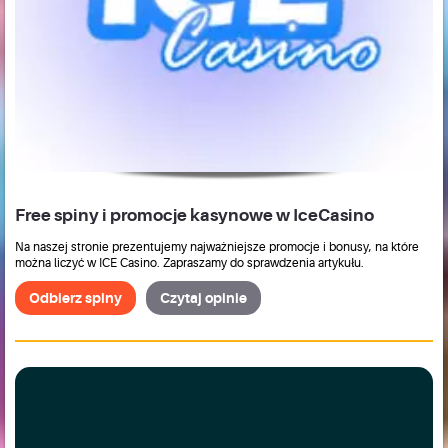
Free spiny i promocje kasynowe w IceCasino
Na naszej stronie prezentujemy najważniejsze promocje i bonusy, na które
można liczyć w ICE Casino. Zapraszamy do sprawdzenia artykułu.
Odbierz spiny
Czytaj opinie