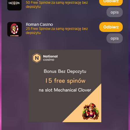
Odbierz
50 Free Spinów za samą rejestrację bez
depozytu
opis
Roman Casino
Odbierz
25 Free Spinów za samą rejestrację bez
depozytu
opis