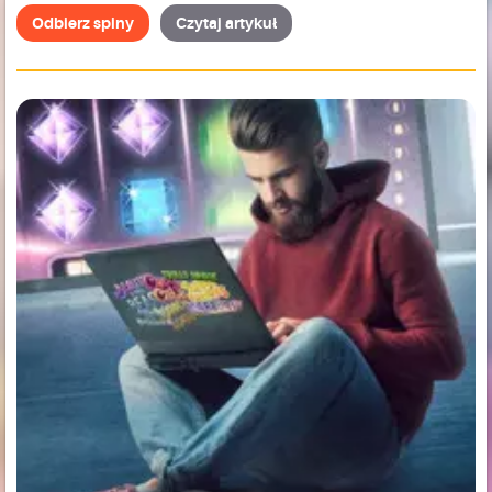
Odbierz spiny
Czytaj artykuł