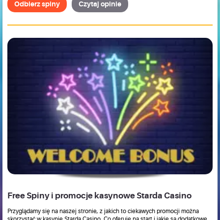
Odbierz spiny
Czytaj opinie
Free Spiny i promocje kasynowe Starda Casino
Przyglądamy się na naszej stronie, z jakich to ciekawych promocji można
skorzystać w kasynie Starda Casino. Co oferuje na start i jakie są dodatkowe