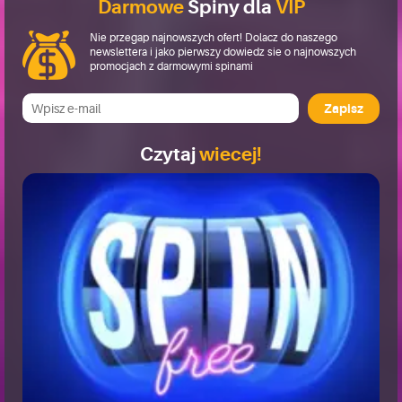
Darmowe
Spiny dla
VIP
Nie przegap najnowszych ofert! Dolacz do naszego
newslettera i jako pierwszy dowiedz sie o najnowszych
promocjach z darmowymi spinami
Zapisz
Czytaj
wiecej!