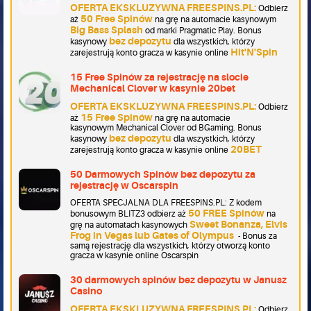
OFERTA EKSKLUZYWNA FREESPINS.PL:
Odbierz
50 Free Spinów
aż
na grę na automacie kasynowym
Big Bass Splash
od marki Pragmatic Play. Bonus
bez depozytu
kasynowy
dla wszystkich, którzy
Hit'N'Spin
zarejestrują konto gracza w kasynie online
15 Free Spinów za rejestrację na slocie
Mechanical Clover w kasynie 20bet
OFERTA EKSKLUZYWNA FREESPINS.PL:
Odbierz
15 Free Spinów
aż
na grę na automacie
kasynowym Mechanical Clover od BGaming. Bonus
bez depozytu
kasynowy
dla wszystkich, którzy
20BET
zarejestrują konto gracza w kasynie online
50 Darmowych Spinów bez depozytu za
rejestrację w Oscarspin
OFERTA SPECJALNA DLA FREESPINS.PL: Z kodem
50 FREE Spinów
bonusowym BLITZ3 odbierz aż
na
Sweet Bonanza, Elvis
grę na automatach kasynowych
Frog in Vegas lub Gates of Olympus
- Bonus za
samą rejestrację dla wszystkich, którzy otworzą konto
gracza w kasynie online Oscarspin
30 darmowych spinów bez depozytu w Janusz
Casino
OFERTA EKSKLUZYWNA FREESPINS.PL:
Odbierz