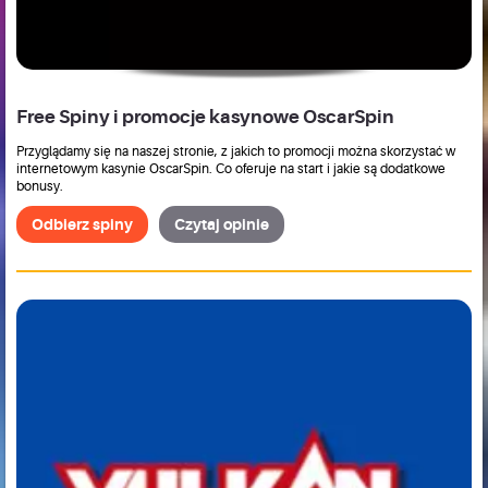
Free Spiny i promocje kasynowe OscarSpin
Przyglądamy się na naszej stronie, z jakich to promocji można skorzystać w
internetowym kasynie OscarSpin. Co oferuje na start i jakie są dodatkowe
bonusy.
Odbierz spiny
Czytaj opinie