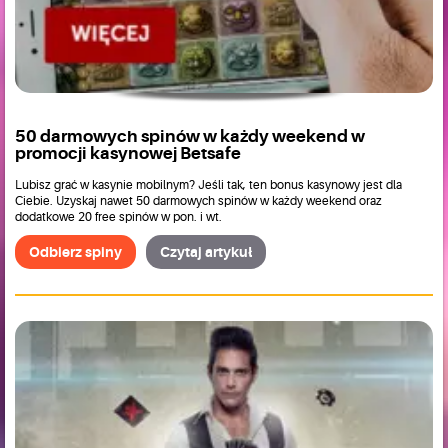
50 darmowych spinów w każdy weekend w
promocji kasynowej Betsafe
Lubisz grać w kasynie mobilnym? Jeśli tak, ten bonus kasynowy jest dla
Ciebie. Uzyskaj nawet 50 darmowych spinów w każdy weekend oraz
dodatkowe 20 free spinów w pon. i wt.
Odbierz spiny
Czytaj artykuł