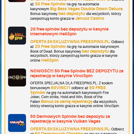
30 Free Spinów
aż
na grę na automacie
Big Bass Vegas Double Down Deluxe
kasynowym
.
bez depozytu
Bonus kasynowy
dla wszystkich, którzy
Janusz Casino
zarejestrują konto gracza w
20 free spinów bez depozytu w kasynie
internetowym HellSpin
OFERTA EKSKLUZYWNA FREESPINS.PL:
Odbierz
20 Free Spinów
aż
na grę na automacie kasynowym
bez depozytu
Book of Dead. Bonus kasynowy
dla
wszystkich, którzy zarejestrują konto gracza w kasynie
HellSpin
online
NOWOŚĆ!!! 50 Free Spinów BEZ DEPOZYTU za
rejestrację w kasynie VinciSpin
OFERTA SPECJALNA DLA FREESPINS.PL: Z kodem
50VINCI1
50 FREE
bonusowym
odbierz aż
Spinów
na grę na automatach kasynowych Fire
Joker, Coin strike, Hold and Win, Book of the
Bonus za samą rejestrację
Fallen
dla wszystkich,
którzy otworzą konto gracza w kasynie online VinciSpin
50 Darmowych Spinów bez depozytu za
rejestrację w kasynie Vulkan Vegas
OFERTA EKSKLUZYWNA FREESPINS.PL:
Odbierz
50 Darmowych Obrotów