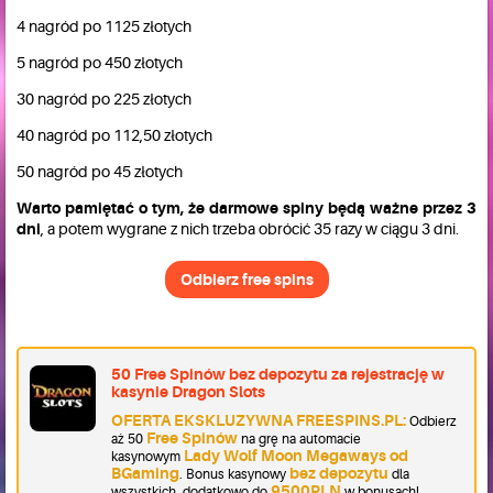
4 nagród po 1125 złotych
5 nagród po 450 złotych
30 nagród po 225 złotych
40 nagród po 112,50 złotych
50 nagród po 45 złotych
Warto pamiętać o tym, że darmowe spiny będą ważne przez 3
dni
, a potem wygrane z nich trzeba obrócić 35 razy w ciągu 3 dni.
Odbierz free spins
50 Free Spinów bez depozytu za rejestrację w
kasynie Dragon Slots
OFERTA EKSKLUZYWNA FREESPINS.PL:
Odbierz
Free Spinów
aż 50
na grę na automacie
Lady Wolf Moon Megaways od
kasynowym
BGaming
bez depozytu
. Bonus kasynowy
dla
9500PLN
wszystkich, dodatkowo do
w bonusach!