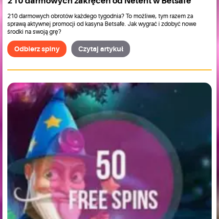
210 darmowych zakręceń od Netent w Betsafe
210 darmowych obrotów każdego tygodnia? To możliwe, tym razem za
sprawą aktywnej promocji od kasyna Betsafe. Jak wygrać i zdobyć nowe
środki na swoją grę?
Odbierz spiny
Czytaj artykuł