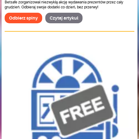
Betsafe zorganizował niezwykłą akcję wydawania prezentów przez cały
grudzień. Odbieraj swoje dodatki co dzień, bez przerwy!
Odbierz spiny
Czytaj artykuł