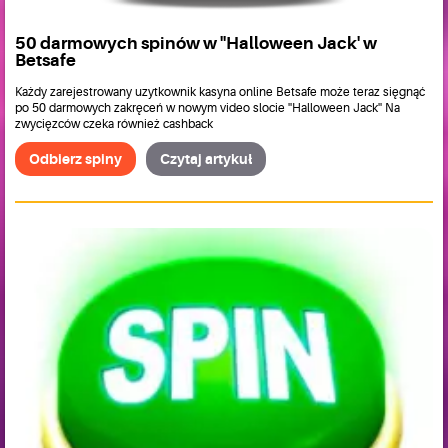
50 darmowych spinów w ''Halloween Jack' w
Betsafe
Każdy zarejestrowany uzytkownik kasyna online Betsafe może teraz sięgnąć
po 50 darmowych zakręceń w nowym video slocie ''Halloween Jack'' Na
zwycięzców czeka również cashback
Odbierz spiny
Czytaj artykuł