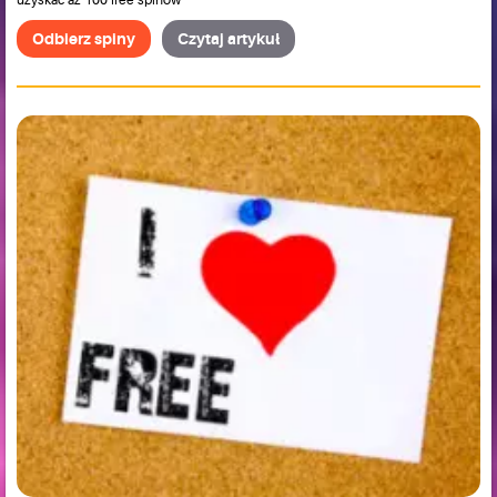
uzyskać aż 100 free spinów
Odbierz spiny
Czytaj artykuł