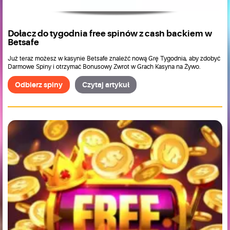
Dołacz do tygodnia free spinów z cash backiem w
Betsafe
Już teraz możesz w kasynie Betsafe znaleźć nową Grę Tygodnia, aby zdobyć
Darmowe Spiny i otrzymać Bonusowy Zwrot w Grach Kasyna na Żywo.
Odbierz spiny
Czytaj artykuł