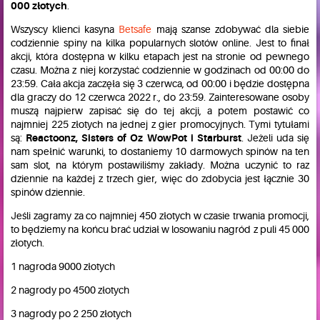
000 złotych
.
Wszyscy klienci kasyna
Betsafe
mają szanse zdobywać dla siebie
codziennie spiny na kilka popularnych slotów online. Jest to finał
akcji, która dostępna w kilku etapach jest na stronie od pewnego
czasu. Można z niej korzystać codziennie w godzinach od 00:00 do
23:59. Cała akcja zaczęła się 3 czerwca, od 00:00 i będzie dostępna
dla graczy do 12 czerwca 2022 r., do 23:59. Zainteresowane osoby
muszą najpierw zapisać się do tej akcji, a potem postawić co
najmniej 225 złotych na jednej z gier promocyjnych. Tymi tytułami
są:
Reactoonz, Sisters of Oz WowPot i Starburst
. Jeżeli uda się
nam spełnić warunki, to dostaniemy 10 darmowych spinów na ten
sam slot, na którym postawiliśmy zakłady. Można uczynić to raz
dziennie na każdej z trzech gier, więc do zdobycia jest łącznie 30
spinów dziennie.
Jeśli zagramy za co najmniej 450 złotych w czasie trwania promocji,
to będziemy na końcu brać udział w losowaniu nagród z puli 45 000
złotych.
1 nagroda 9000 złotych
2 nagrody po 4500 złotych
3 nagrody po 2 250 złotych