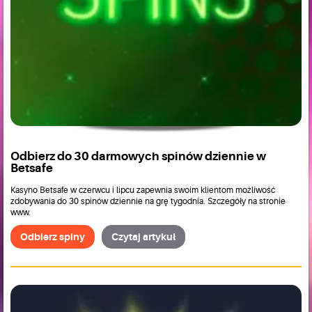
Odbierz do 30 darmowych spinów dziennie w
Betsafe
Kasyno Betsafe w czerwcu i lipcu zapewnia swoim klientom możliwość
zdobywania do 30 spinów dziennie na grę tygodnia. Szczegóły na stronie
www.
Odbierz spiny
Czytaj artykuł