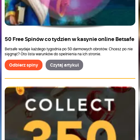
50 Free Spinów co tydzien w kasynie online Betsafe
Betsafe wydaje każdego tygodnia po 50 darmowych obrotów. Chcesz po nie
sięgnąć? Oto lista warunków do spełnienia na ich stronie.
Odbierz spiny
Czytaj artykuł