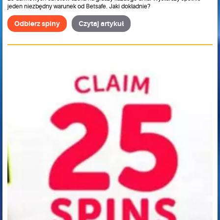
jeden niezbędny warunek od Betsafe. Jaki dokładnie?
Odbierz spiny
Czytaj artykuł