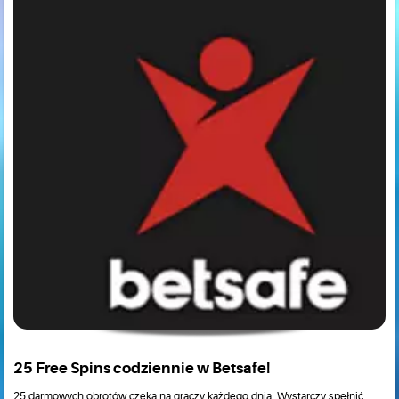
25 Free Spins codziennie w Betsafe!
25 darmowych obrotów czeka na graczy każdego dnia. Wystarczy spełnić