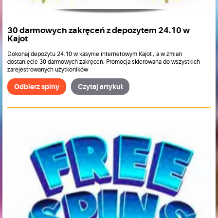
30 darmowych zakręceń z depozytem 24.10 w
Kajot
Dokonaj depozytu 24.10 w kasynie internetowym Kajot , a w zmian
dostaniecie 30 darmowych zakręceń. Promocja skierowana do wszystkich
zarejestrowanych użytkoników
Odbierz spiny
Czytaj artykuł