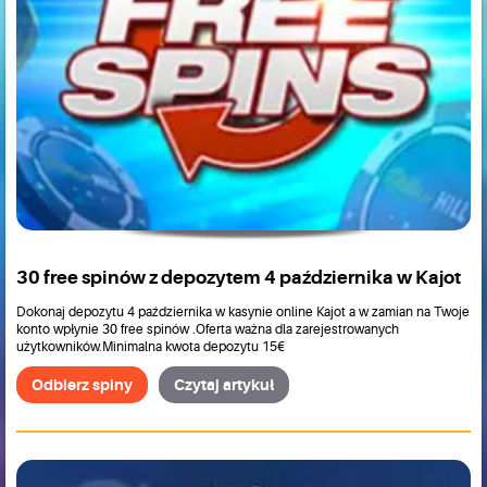
30 free spinów z depozytem 4 października w Kajot
Dokonaj depozytu 4 października w kasynie online Kajot a w zamian na Twoje
konto wpłynie 30 free spinów .Oferta ważna dla zarejestrowanych
użytkowników.Minimalna kwota depozytu 15€
Odbierz spiny
Czytaj artykuł