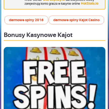
HotSlots.io
zarejestrują konto gracza w kasynie online
darmowe spiny 2016
darmowe spiny Kajot Casino
Bonusy Kasynowe Kajot