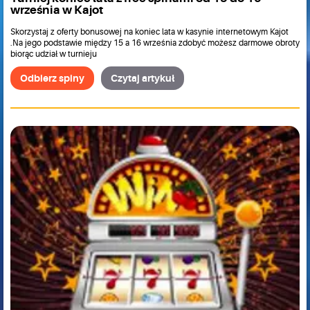
września w Kajot
Skorzystaj z oferty bonusowej na koniec lata w kasynie internetowym Kajot
.Na jego podstawie między 15 a 16 września zdobyć możesz darmowe obroty
biorąc udział w turnieju
Odbierz spiny
Czytaj artykuł