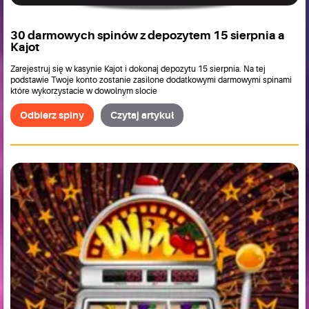
30 darmowych spinów z depozytem 15 sierpnia a
Kajot
Zarejestruj się w kasynie Kajot i dokonaj depozytu 15 sierpnia. Na tej
podstawie Twoje konto zostanie zasilone dodatkowymi darmowymi spinami
które wykorzystacie w dowolnym slocie
Odbierz spiny
Czytaj artykuł