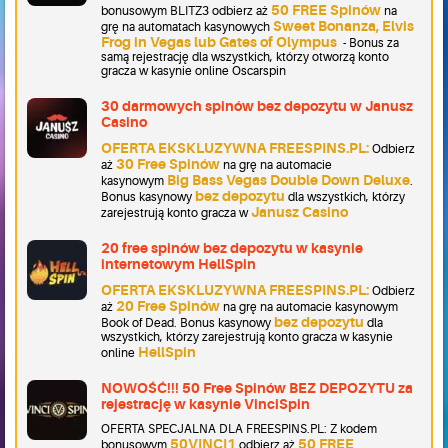
50 FREE Spinów
bonusowym BLITZ3 odbierz aż
na
Sweet Bonanza, Elvis
grę na automatach kasynowych
Frog in Vegas lub Gates of Olympus
- Bonus za
samą rejestrację dla wszystkich, którzy otworzą konto
gracza w kasynie online Oscarspin
30 darmowych spinów bez depozytu w Janusz
Casino
OFERTA EKSKLUZYWNA FREESPINS.PL:
Odbierz
30 Free Spinów
aż
na grę na automacie
Big Bass Vegas Double Down Deluxe
kasynowym
.
bez depozytu
Bonus kasynowy
dla wszystkich, którzy
Janusz Casino
zarejestrują konto gracza w
20 free spinów bez depozytu w kasynie
internetowym HellSpin
OFERTA EKSKLUZYWNA FREESPINS.PL:
Odbierz
20 Free Spinów
aż
na grę na automacie kasynowym
bez depozytu
Book of Dead. Bonus kasynowy
dla
wszystkich, którzy zarejestrują konto gracza w kasynie
HellSpin
online
NOWOŚĆ!!! 50 Free Spinów BEZ DEPOZYTU za
rejestrację w kasynie VinciSpin
OFERTA SPECJALNA DLA FREESPINS.PL: Z kodem
50VINCI1
50 FREE
bonusowym
odbierz aż