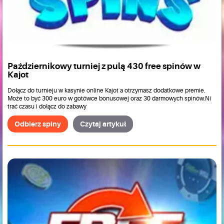
Październikowy turniej z pulą 430 free spinów w
Kajot
Dołącz do turnieju w kasynie online Kajot a otrzymasz dodatkowe premie.
Może to być 300 euro w gotówce bonusowej oraz 30 darmowych spinów.Ni
trać czasu i dołącz do zabawy
Odbierz spiny
Czytaj artykuł