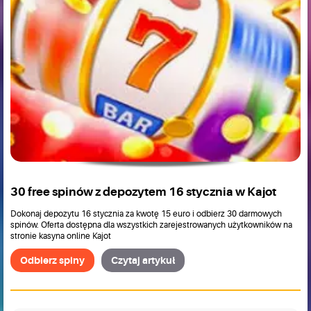
30 free spinów z depozytem 16 stycznia w Kajot
Dokonaj depozytu 16 stycznia za kwotę 15 euro i odbierz 30 darmowych
spinów. Oferta dostępna dla wszystkich zarejestrowanych użytkowników na
stronie kasyna online Kajot
Odbierz spiny
Czytaj artykuł