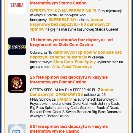
internetowym Starda Casino
OFERTA TYLKO NA FREESPINS.PL
Przy rejestracji
w kasynie Starda Casino wpisz kod
50FREESPINY
bonus
bonusowy:
odbierz
kasynowy bez depozytu - 50 darmowych
spinów
na grę na maszynie kasynowej Starda Queen!
15 darmowych obrotów bez depozytu - od
kasyna online Slots Gem Casino
darmowych spinów w bonusie bez
Odbierz aż 15
depozytu za samą rejestrację
w kasynie
Slots Gem
Free Spiny
internetowym
.
wykorzystasz na
Wild West Trueways
grę na slocie
25 free spinów bez depozytu w kasynie
internetowym RomanCasino
kodem
OFERTA SPECJALNA DLA FREESPINS.PL: Z
bonusowym DARMOWY25
odbierz aż 25
DARMO
FREE Spinów za
na automatach kasynowych:
Royal Joker: hold and win, Gold Rush with Johnny Cash,
Big Bass Splash, Johnny Cash, Starburst, Book of Dead,
Book of Demi Gods 2, Sweet Bonanza Big Bass Bonanza
w kasynie RomanCasino
50 free spinów bez depozytu w kasynie
internetowym Ice Casino