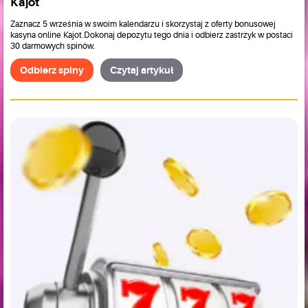
Kajot
Zaznacz 5 września w swoim kalendarzu i skorzystaj z oferty bonusowej
kasyna online Kajot.Dokonaj depozytu tego dnia i odbierz zastrzyk w postaci
30 darmowych spinów.
Odbierz spiny
Czytaj artykuł