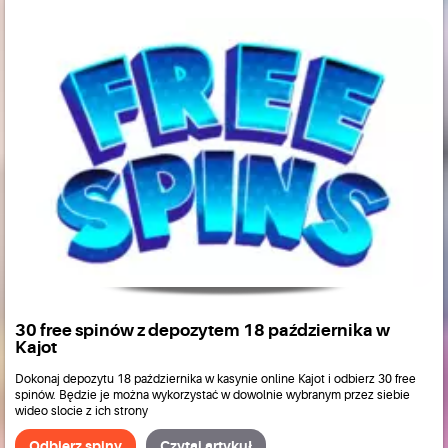
30 free spinów z depozytem 18 października w
Kajot
Dokonaj depozytu 18 października w kasynie online Kajot i odbierz 30 free
spinów. Będzie je można wykorzystać w dowolnie wybranym przez siebie
wideo slocie z ich strony
Odbierz spiny
Czytaj artykuł