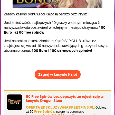
Zasady kasyno bonusu od Kajot są bardzo przejrzyste:
Jeśli jesteś wśród najlepszych 10 graczy w danym miesiącu (z
najwyższą kwota obstawień) w kolejnym miesiącu otrzymasz
100
Euro i aż 50 free spinów
Jeśli natomiast jesteś członkiem Kajot's VIP CLUB i również
znajdujesz się wśród 10 najwyżej obstawiających graczy od kasyna
otrzumasz bonus
100 Euro i 100 darmowych spinów!
Zagraj w kasynie Kajot
50 Free Spinów bez depozytu za rejestrację w
kasynie Dragon Slots
OFERTA EKSKLUZYWNA FREESPINS.PL:
Odbierz
Free Spinów
aż 50
na grę na automacie