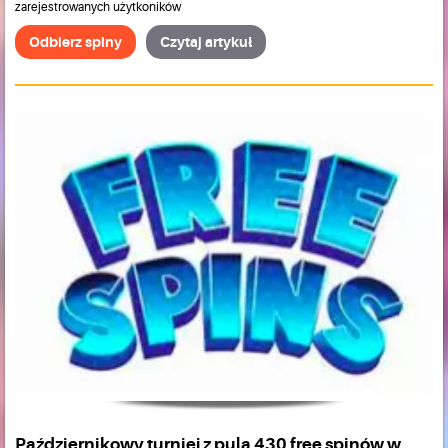
zarejestrowanych użytkoników
Odbierz spiny
Czytaj artykuł
Październikowy turniej z pulą 430 free spinów w