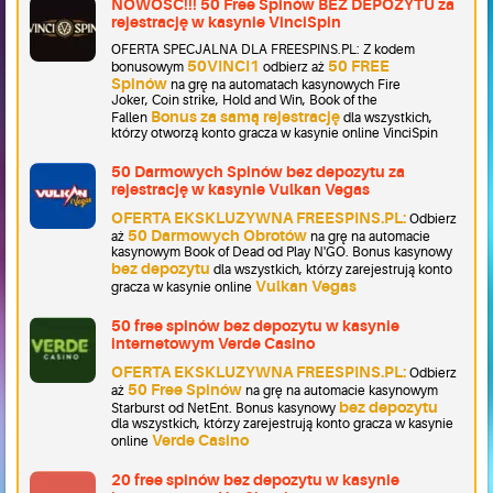
NOWOŚĆ!!! 50 Free Spinów BEZ DEPOZYTU za
rejestrację w kasynie VinciSpin
OFERTA SPECJALNA DLA FREESPINS.PL: Z kodem
50VINCI1
50 FREE
bonusowym
odbierz aż
Spinów
na grę na automatach kasynowych Fire
Joker, Coin strike, Hold and Win, Book of the
Bonus za samą rejestrację
Fallen
dla wszystkich,
którzy otworzą konto gracza w kasynie online VinciSpin
50 Darmowych Spinów bez depozytu za
rejestrację w kasynie Vulkan Vegas
OFERTA EKSKLUZYWNA FREESPINS.PL:
Odbierz
50 Darmowych Obrotów
aż
na grę na automacie
kasynowym Book of Dead od Play N'GO. Bonus kasynowy
bez depozytu
dla wszystkich, którzy zarejestrują konto
Vulkan Vegas
gracza w kasynie online
50 free spinów bez depozytu w kasynie
internetowym Verde Casino
OFERTA EKSKLUZYWNA FREESPINS.PL:
Odbierz
50 Free Spinów
aż
na grę na automacie kasynowym
bez depozytu
Starburst od NetEnt. Bonus kasynowy
dla wszystkich, którzy zarejestrują konto gracza w kasynie
Verde Casino
online
20 free spinów bez depozytu w kasynie