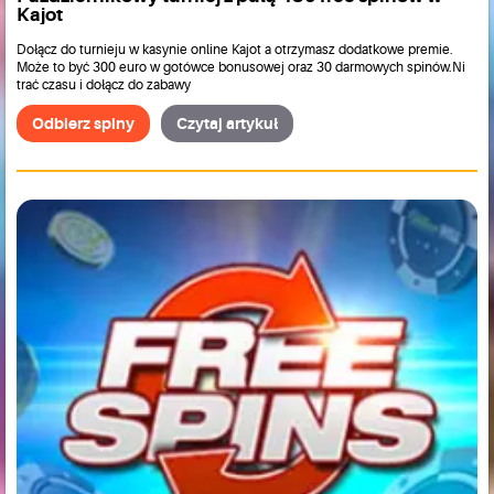
Kajot
Dołącz do turnieju w kasynie online Kajot a otrzymasz dodatkowe premie.
Może to być 300 euro w gotówce bonusowej oraz 30 darmowych spinów.Ni
trać czasu i dołącz do zabawy
Odbierz spiny
Czytaj artykuł