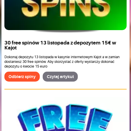
30 free spinów 13 listopada z depozytem 15€ w
Kajot
Dokonaj depozytu 13 listopada w kasynie internetowym Kajot a w zamian
dostaniesz 30 free spinów. Aby skorzystać z oferty wystarczy dokonać
depozytu o kwocie 15 euro
Odbierz spiny
Czytaj artykuł