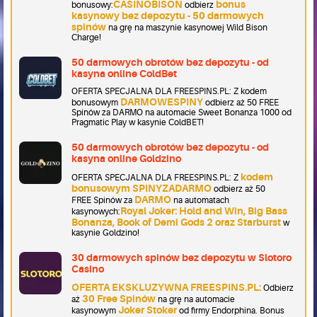
CASINOBISON
bonus
bonusowy:
odbierz
kasynowy bez depozytu - 50 darmowych
spinów
na grę na maszynie kasynowej Wild Bison
Charge!
50 darmowych obrotów bez depozytu - od
kasyna online ColdBet
OFERTA SPECJALNA DLA FREESPINS.PL: Z kodem
DARMOWESPINY
bonusowym
odbierz aż 50 FREE
Spinów za DARMO na automacie Sweet Bonanza 1000 od
Pragmatic Play w kasynie ColdBET!
50 darmowych obrotów bez depozytu - od
kasyna online Goldzino
kodem
OFERTA SPECJALNA DLA FREESPINS.PL: Z
bonusowym SPINYZADARMO
odbierz aż 50
DARMO
FREE Spinów za
na automatach
Royal Joker: Hold and Win, Big Bass
kasynowych:
Bonanza, Book of Demi Gods 2 oraz Starburst
w
kasynie Goldzino!
30 darmowych spinów bez depozytu w Slotoro
Casino
OFERTA EKSKLUZYWNA FREESPINS.PL:
Odbierz
30 Free Spinów
aż
na grę na automacie
Joker Stoker
kasynowym
od firmy Endorphina. Bonus