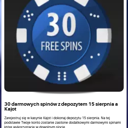
30 darmowych spinów z depozytem 15 sierpnia a
Kajot
Zarejestruj się w kasynie Kajot i dokonaj depozytu 15 sierpnia. Na tej
podstawie Twoje konto zostanie zasilone dodatkowymi darmowymi spinami
które wykorzystacie w dowolnym slocie