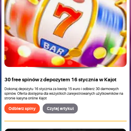
30 free spinów z depozytem 16 stycznia w Kajot
Dokonaj depozytu 16 stycznia za kwotę 15 euro i odbierz 30 darmowych
spinów. Oferta dostępna dla wszystkich zarejestrowanych użytkowników na
stronie kasyna online Kajot
Odbierz spiny
Czytaj artykuł