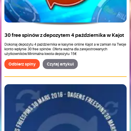
30 free spinów z depozytem 4 października w Kajot
Dokonaj depozytu 4 października w kasynie online Kajot a w zamian na Twoje
konto wpłynie 30 free spinów .Oferta ważna dla zarejestrowanych
użytkowników.Minimalna kwota depozytu 15€
Odbierz spiny
Czytaj artykuł