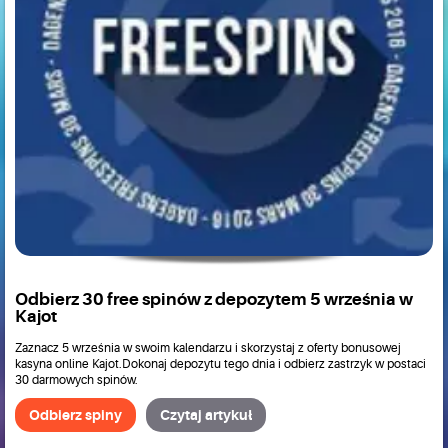
Odbierz 30 free spinów z depozytem 5 września w
Kajot
Zaznacz 5 września w swoim kalendarzu i skorzystaj z oferty bonusowej
kasyna online Kajot.Dokonaj depozytu tego dnia i odbierz zastrzyk w postaci
30 darmowych spinów.
Odbierz spiny
Czytaj artykuł