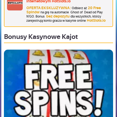
internetowym HotSlots.io
OFERTA EKSKLUZYWNA :
20 Free
Odbierz aż
Spinów
na grę na automacie Ghost of Dead od Play
bez depozytu
N'GO. Bonus
dla wszystkich, którzy
HotSlots.io
zarejestrują konto gracza w kasynie online
Bonusy Kasynowe Kajot