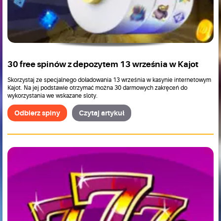
30 free spinów z depozytem 13 września w Kajot
Skorzystaj ze specjalnego doładowania 13 września w kasynie internetowym
Kajot. Na jej podstawie otrzymać można 30 darmowych zakręceń do
wykorzystania we wskazane sloty.
Odbierz spiny
Czytaj artykuł