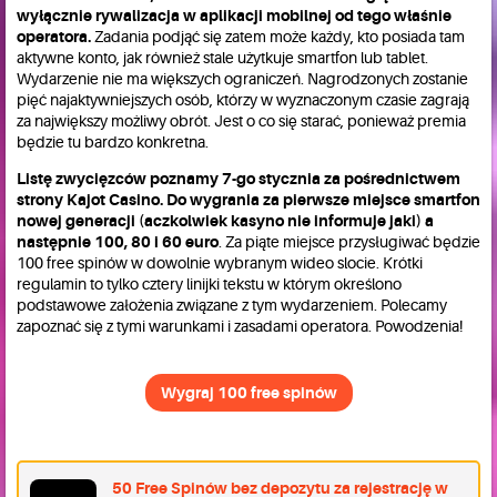
wyłącznie rywalizacja w aplikacji mobilnej od tego właśnie
operatora.
Zadania podjąć się zatem może każdy, kto posiada tam
aktywne konto, jak również stale użytkuje smartfon lub tablet.
Wydarzenie nie ma większych ograniczeń. Nagrodzonych zostanie
pięć najaktywniejszych osób, którzy w wyznaczonym czasie zagrają
za największy możliwy obrót. Jest o co się starać, ponieważ premia
będzie tu bardzo konkretna.
Listę zwycięzców poznamy 7-go stycznia za pośrednictwem
strony Kajot Casino. Do wygrania za pierwsze miejsce smartfon
nowej generacji (aczkolwiek kasyno nie informuje jaki) a
następnie 100, 80 i 60 euro
. Za piąte miejsce przysługiwać będzie
100 free spinów w dowolnie wybranym wideo slocie. Krótki
regulamin to tylko cztery linijki tekstu w którym określono
podstawowe założenia związane z tym wydarzeniem. Polecamy
zapoznać się z tymi warunkami i zasadami operatora. Powodzenia!
Wygraj 100 free spinów
50 Free Spinów bez depozytu za rejestrację w