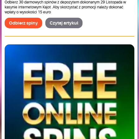
Odbierz 30 darmowych spinów z depozytem dokonanym 29 Listopada w
kasynie internetowym Kajot .Aby skorzystać z promocji należy dokonać
wpłaty o wysokości 15 euro
Odbierz spiny
Czytaj artykuł