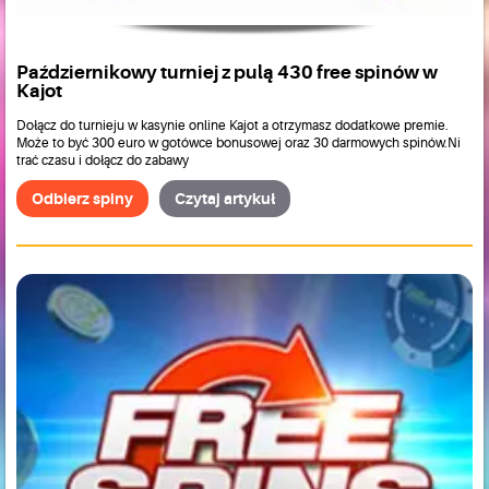
Październikowy turniej z pulą 430 free spinów w
Kajot
Dołącz do turnieju w kasynie online Kajot a otrzymasz dodatkowe premie.
Może to być 300 euro w gotówce bonusowej oraz 30 darmowych spinów.Ni
trać czasu i dołącz do zabawy
Odbierz spiny
Czytaj artykuł