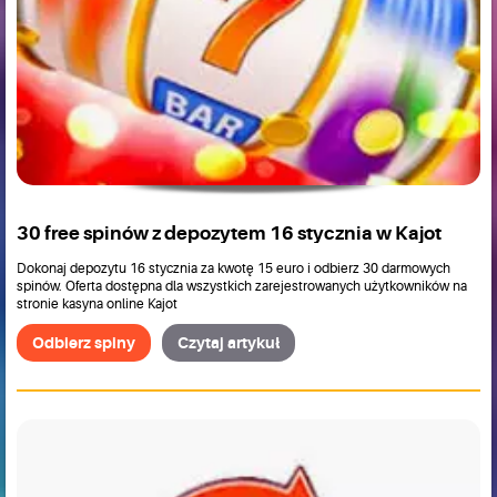
30 free spinów z depozytem 16 stycznia w Kajot
Dokonaj depozytu 16 stycznia za kwotę 15 euro i odbierz 30 darmowych
spinów. Oferta dostępna dla wszystkich zarejestrowanych użytkowników na
stronie kasyna online Kajot
Odbierz spiny
Czytaj artykuł