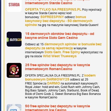
internetowym Starda Casino
OFERTA TYLKO NA FREESPINS.PL
Przy rejestracji
w kasynie Starda Casino wpisz kod
50FREESPINY
bonus
bonusowy:
odbierz
kasynowy bez depozytu - 50 darmowych
spinów
na grę na maszynie kasynowej Starda Queen!
15 darmowych obrotów bez depozytu - od
kasyna online Slots Gem Casino
darmowych spinów w bonusie bez
Odbierz aż 15
depozytu za samą rejestrację
w kasynie
Slots Gem
Free Spiny
internetowym
.
wykorzystasz na
Wild West Trueways
grę na slocie
25 free spinów bez depozytu w kasynie
internetowym RomanCasino
kodem
OFERTA SPECJALNA DLA FREESPINS.PL: Z
bonusowym DARMOWY25
odbierz aż 25
DARMO
FREE Spinów za
na automatach kasynowych:
Royal Joker: hold and win, Gold Rush with Johnny Cash,
Big Bass Splash, Johnny Cash, Starburst, Book of Dead,
Book of Demi Gods 2, Sweet Bonanza Big Bass Bonanza
w kasynie RomanCasino
50 free spinów bez depozytu w kasynie
internetowym Ice Casino