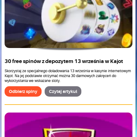
30 free spinów z depozytem 13 września w Kajot
Skorzystaj ze specjalnego doładowania 13 września w kasynie internetowym
Kajot. Na jej podstawie otrzymać można 30 darmowych zakręceń do
wykorzystania we wskazane sloty.
Odbierz spiny
Czytaj artykuł