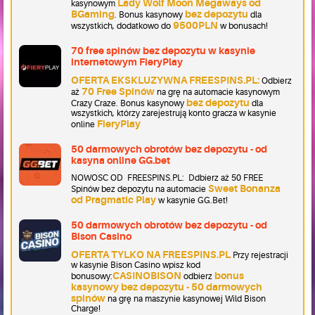
Lady Wolf Moon Megaways od
kasynowym
BGaming
bez depozytu
. Bonus kasynowy
dla
9500PLN
wszystkich, dodatkowo do
w bonusach!
70 free spinów bez depozytu w kasynie
internetowym FieryPlay
OFERTA EKSKLUZYWNA FREESPINS.PL:
Odbierz
70 Free Spinów
aż
na grę na automacie kasynowym
bez depozytu
Crazy Craze. Bonus kasynowy
dla
wszystkich, którzy zarejestrują konto gracza w kasynie
FieryPlay
online
50 darmowych obrotów bez depozytu - od
kasyna online GG.bet
NOWOSC OD FREESPINS.PL: Ddbierz aż 50 FREE
Sweet Bonanza
Spinów bez depozytu na automacie
od Pragmatic Play
w kasynie GG.Bet!
50 darmowych obrotów bez depozytu - od
Bison Casino
OFERTA TYLKO NA FREESPINS.PL
Przy rejestracji
w kasynie Bison Casino wpisz kod
CASINOBISON
bonus
bonusowy:
odbierz
kasynowy bez depozytu - 50 darmowych
spinów
na grę na maszynie kasynowej Wild Bison
Charge!