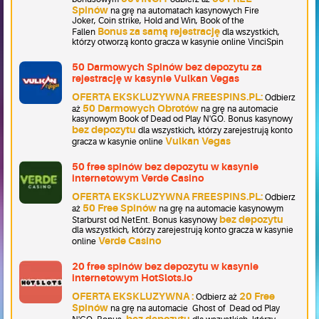
Spinów
na grę na automatach kasynowych Fire
Joker, Coin strike, Hold and Win, Book of the
Bonus za samą rejestrację
Fallen
dla wszystkich,
którzy otworzą konto gracza w kasynie online VinciSpin
50 Darmowych Spinów bez depozytu za
rejestrację w kasynie Vulkan Vegas
OFERTA EKSKLUZYWNA FREESPINS.PL:
Odbierz
50 Darmowych Obrotów
aż
na grę na automacie
kasynowym Book of Dead od Play N'GO. Bonus kasynowy
bez depozytu
dla wszystkich, którzy zarejestrują konto
Vulkan Vegas
gracza w kasynie online
50 free spinów bez depozytu w kasynie
internetowym Verde Casino
OFERTA EKSKLUZYWNA FREESPINS.PL:
Odbierz
50 Free Spinów
aż
na grę na automacie kasynowym
bez depozytu
Starburst od NetEnt. Bonus kasynowy
dla wszystkich, którzy zarejestrują konto gracza w kasynie
Verde Casino
online
20 free spinów bez depozytu w kasynie
internetowym HotSlots.io
OFERTA EKSKLUZYWNA :
20 Free
Odbierz aż
Spinów
na grę na automacie Ghost of Dead od Play