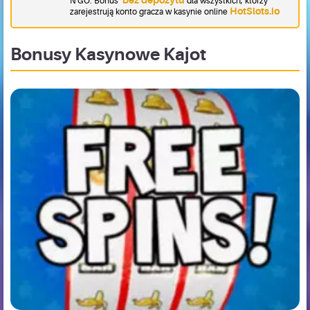
bez depozytu
N'GO. Bonus
dla wszystkich, którzy
HotSlots.io
zarejestrują konto gracza w kasynie online
Bonusy Kasynowe Kajot