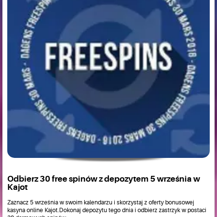
Odbierz 30 free spinów z depozytem 5 września w
Kajot
Zaznacz 5 września w swoim kalendarzu i skorzystaj z oferty bonusowej
kasyna online Kajot.Dokonaj depozytu tego dnia i odbierz zastrzyk w postaci