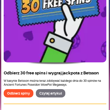
Odbierz 30 free spins i wygraj jackpota z Betsson
W kasynie Betsson można teraz zdobywać każdego dnia do 30 spinów na
Ancient Fortunes Poseidon WowPot Megaways.
Odbierz spiny
Czytaj artykuł