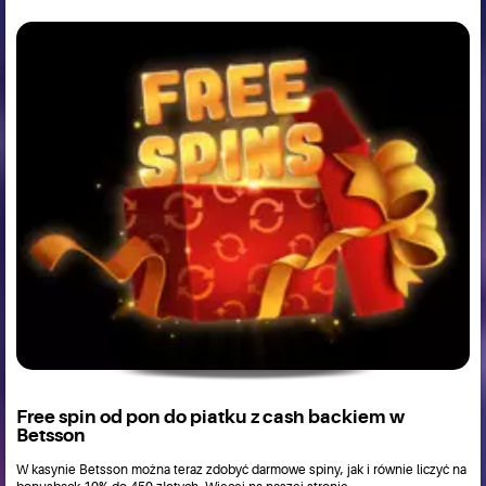
Free spin od pon do piatku z cash backiem w
Betsson
W kasynie Betsson można teraz zdobyć darmowe spiny, jak i równie liczyć na