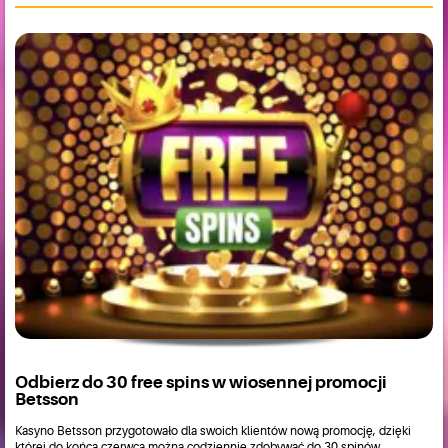
Odbierz do 30 free spins w wiosennej promocji
Betsson
Kasyno Betsson przygotowało dla swoich klientów nową promocję, dzięki
której do końca czerwca można codziennie zdobywać do 30 spinów.