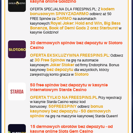
kasyna online Goldzino
kodem
OFERTA SPECJALNA DLA FREESPINS.PL: Z
bonusowym SPINYZADARMO
odbierz aż 50
DARMO
FREE Spinów za
na automatach
Royal Joker: Hold and Win, Big Bass
kasynowych:
Bonanza, Book of Demi Gods 2 oraz Starburst
w
kasynie Goldzino!
30 darmowych spinów bez depozytu w Slotoro
Casino
OFERTA EKSKLUZYWNA FREESPINS.PL:
Odbierz
30 Free Spinów
aż
na grę na automacie
Joker Stoker
kasynowym
od firmy Endorphina. Bonus
bez depozytu
kasynowy
dla wszystkich, którzy
Slotoro
zarejestrują konto gracza w
50 free spinów bez depozytu w kasynie
internetowym Starda Casino
OFERTA TYLKO NA FREESPINS.PL
Przy rejestracji
w kasynie Starda Casino wpisz kod
50FREESPINY
bonus
bonusowy:
odbierz
kasynowy bez depozytu - 50 darmowych
spinów
na grę na maszynie kasynowej Starda Queen!
15 darmowych obrotów bez depozytu - od
kasyna online Slots Gem Casino