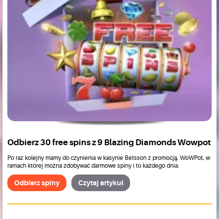
Odbierz 30 free spins z 9 Blazing Diamonds Wowpot
Po raz kolejny mamy do czynienia w kasynie Betsson z promocją, WoWPot, w
ramach której można zdobywać darmowe spiny i to każdego dnia.
Odbierz spiny
Czytaj artykuł