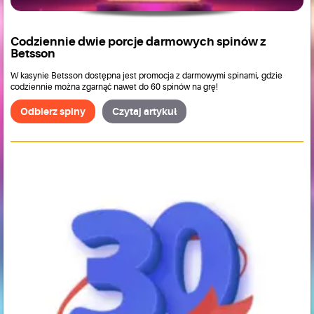
Codziennie dwie porcje darmowych spinów z
Betsson
W kasynie Betsson dostępna jest promocja z darmowymi spinami, gdzie
codziennie można zgarnąć nawet do 60 spinów na grę!
Odbierz spiny
Czytaj artykuł