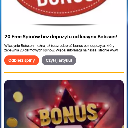
20 Free Spinów bez depozytu od kasyna Betsson!
W kasynie Betsson można już teraz odebrać bonus bez depozytu, który
zapewnia 20 darmowych spinów. Więcej informacji na naszej stronie www.
Odbierz spiny
Czytaj artykuł