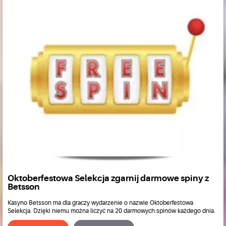
Oktoberfestowa Selekcja zgarnij darmowe spiny z
Betsson
Kasyno Betsson ma dla graczy wydarzenie o nazwie Oktoberfestowa
Selekcja. Dzięki niemu można liczyć na 20 darmowych spinów każdego dnia.