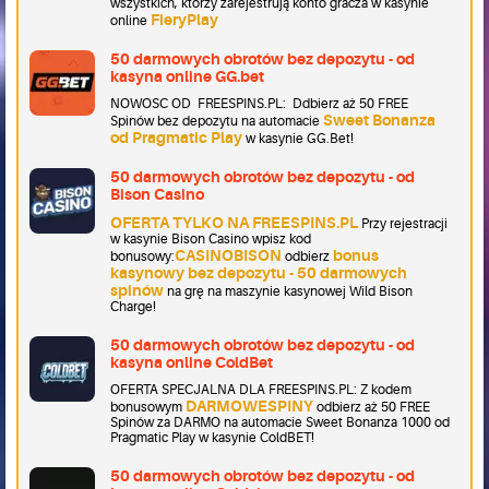
wszystkich, którzy zarejestrują konto gracza w kasynie
FieryPlay
online
50 darmowych obrotów bez depozytu - od
kasyna online GG.bet
NOWOSC OD FREESPINS.PL: Ddbierz aż 50 FREE
Sweet Bonanza
Spinów bez depozytu na automacie
od Pragmatic Play
w kasynie GG.Bet!
50 darmowych obrotów bez depozytu - od
Bison Casino
OFERTA TYLKO NA FREESPINS.PL
Przy rejestracji
w kasynie Bison Casino wpisz kod
CASINOBISON
bonus
bonusowy:
odbierz
kasynowy bez depozytu - 50 darmowych
spinów
na grę na maszynie kasynowej Wild Bison
Charge!
50 darmowych obrotów bez depozytu - od
kasyna online ColdBet
OFERTA SPECJALNA DLA FREESPINS.PL: Z kodem
DARMOWESPINY
bonusowym
odbierz aż 50 FREE
Spinów za DARMO na automacie Sweet Bonanza 1000 od
Pragmatic Play w kasynie ColdBET!
50 darmowych obrotów bez depozytu - od