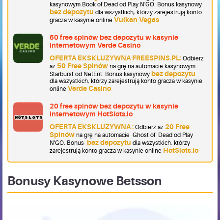
kasynowym Book of Dead od Play N'GO. Bonus kasynowy
bez depozytu
dla wszystkich, którzy zarejestrują konto
Vulkan Vegas
gracza w kasynie online
50 free spinów bez depozytu w kasynie
internetowym Verde Casino
OFERTA EKSKLUZYWNA FREESPINS.PL:
Odbierz
50 Free Spinów
aż
na grę na automacie kasynowym
bez depozytu
Starburst od NetEnt. Bonus kasynowy
dla wszystkich, którzy zarejestrują konto gracza w kasynie
Verde Casino
online
20 free spinów bez depozytu w kasynie
internetowym HotSlots.io
OFERTA EKSKLUZYWNA :
20 Free
Odbierz aż
Spinów
na grę na automacie Ghost of Dead od Play
bez depozytu
N'GO. Bonus
dla wszystkich, którzy
HotSlots.io
zarejestrują konto gracza w kasynie online
Bonusy Kasynowe Betsson