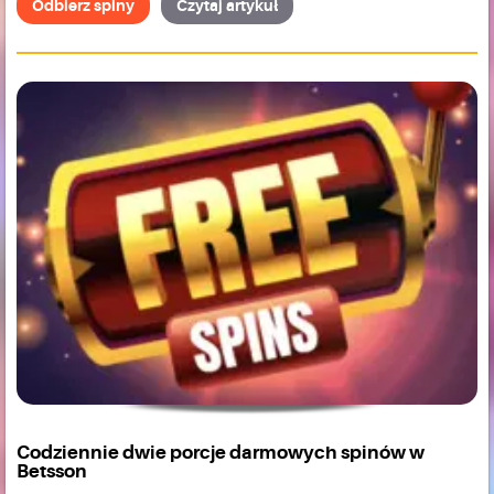
Odbierz spiny
Czytaj artykuł
Codziennie dwie porcje darmowych spinów w
Betsson