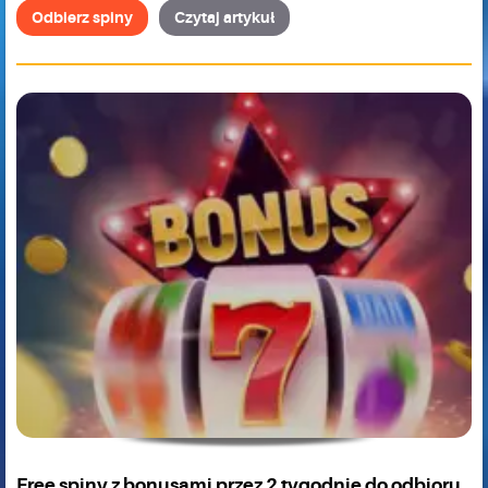
Odbierz spiny
Czytaj artykuł
Free spiny z bonusami przez 2 tygodnie do odbioru