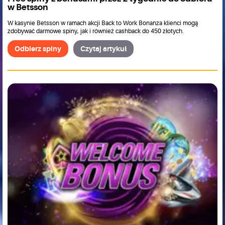
w Betsson
W kasynie Betsson w ramach akcji Back to Work Bonanza klienci mogą
zdobywać darmowe spiny, jak i również cashback do 450 złotych.
Odbierz spiny
Czytaj artykuł