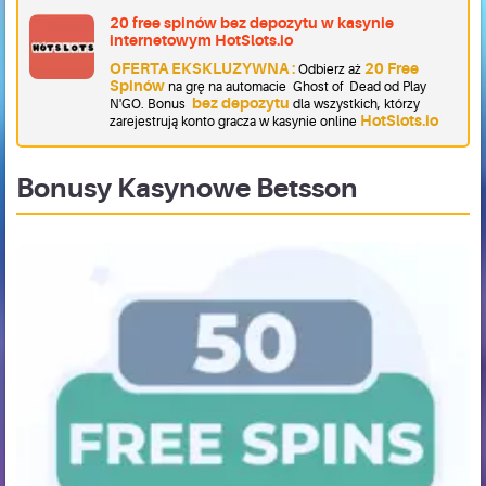
20 free spinów bez depozytu w kasynie
internetowym HotSlots.io
OFERTA EKSKLUZYWNA :
20 Free
Odbierz aż
Spinów
na grę na automacie Ghost of Dead od Play
bez depozytu
N'GO. Bonus
dla wszystkich, którzy
HotSlots.io
zarejestrują konto gracza w kasynie online
Bonusy Kasynowe Betsson