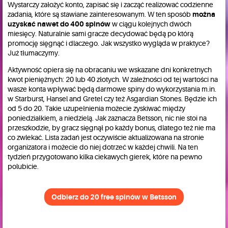
Wystarczy założyć konto, zapisać się i zacząć realizować codzienne
zadania, które są stawiane zainteresowanym. W ten sposób
można
uzyskać nawet do 400 spinów
w ciągu kolejnych dwóch
miesięcy. Naturalnie sami gracze decydować będą po którą
promocję sięgnąć i dlaczego. Jak wszystko wygląda w praktyce?
Już tłumaczymy.
Aktywność opiera się na obracaniu we wskazane dni konkretnych
kwot pieniężnych: 20 lub 40 złotych. W zależności od tej wartości na
wasze konta wpływać będą darmowe spiny do wykorzystania m.in.
w Starburst, Hansel and Gretel czy też Asgardian Stones. Będzie ich
od 5 do 20. Takie uzupełnienia możecie zyskiwać między
poniedziałkiem, a niedzielą. Jak zaznacza Betsson, nic nie stoi na
przeszkodzie, by gracz sięgnął po każdy bonus, dlatego też nie ma
co zwlekać. Lista zadań jest oczywiście aktualizowana na stronie
organizatora i możecie do niej dotrzeć w każdej chwili. Na ten
tydzień przygotowano kilka ciekawych gierek, które na pewno
polubicie.
Odbierz do 20 free spinów w Betsson