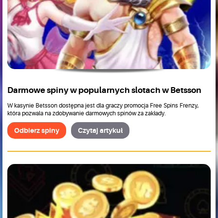
Darmowe spiny w popularnych slotach w Betsson
W kasynie Betsson dostępna jest dla graczy promocja Free Spins Frenzy,
która pozwala na zdobywanie darmowych spinów za zakłady.
Odbierz spiny
Czytaj artykuł