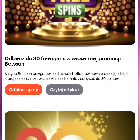
Odbierz do 30 free spins w wiosennej promocji
Betsson
Kasyno Betsson przygotowało dla swoich klientów nową promocję, dzięki
której do końca czerwca można codziennie zdobywać do 30 spinów.
Odbierz spiny
Czytaj artykuł