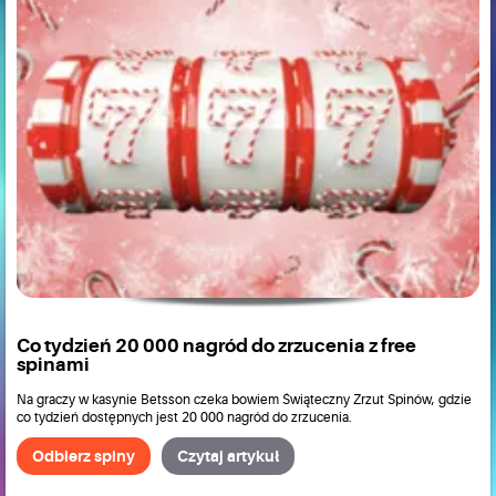
Co tydzień 20 000 nagród do zrzucenia z free
spinami
Na graczy w kasynie Betsson czeka bowiem Świąteczny Zrzut Spinów, gdzie
co tydzień dostępnych jest 20 000 nagród do zrzucenia.
Odbierz spiny
Czytaj artykuł