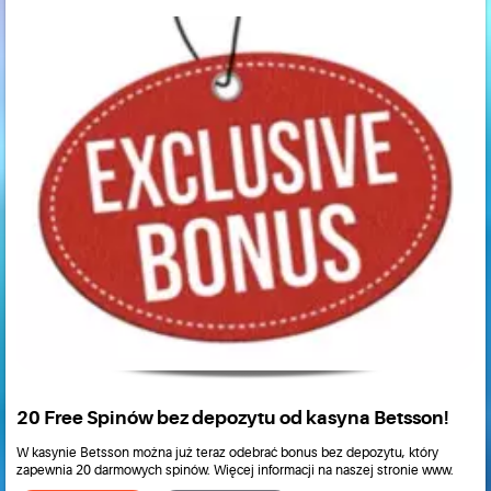
20 Free Spinów bez depozytu od kasyna Betsson!
W kasynie Betsson można już teraz odebrać bonus bez depozytu, który
zapewnia 20 darmowych spinów. Więcej informacji na naszej stronie www.