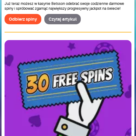
Już teraz możesz w kasynie Betsson odebrać swoje codzienne darmowe
spiny i spróbować zgarnąć największy progresywny jackpot na świecie!
Odbierz spiny
Czytaj artykuł