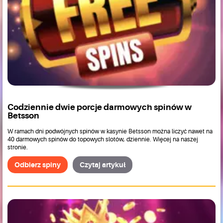
Codziennie dwie porcje darmowych spinów w
Betsson
W ramach dni podwójnych spinów w kasynie Betsson można liczyć nawet na
40 darmowych spinów do topowych slotów, dziennie. Więcej na naszej
stronie.
Odbierz spiny
Czytaj artykuł