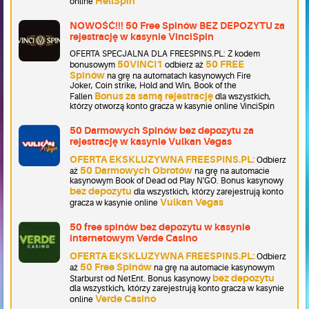
HellSpin
online
NOWOŚĆ!!! 50 Free Spinów BEZ DEPOZYTU za
rejestrację w kasynie VinciSpin
OFERTA SPECJALNA DLA FREESPINS.PL: Z kodem
50VINCI1
50 FREE
bonusowym
odbierz aż
Spinów
na grę na automatach kasynowych Fire
Joker, Coin strike, Hold and Win, Book of the
Bonus za samą rejestrację
Fallen
dla wszystkich,
którzy otworzą konto gracza w kasynie online VinciSpin
50 Darmowych Spinów bez depozytu za
rejestrację w kasynie Vulkan Vegas
OFERTA EKSKLUZYWNA FREESPINS.PL:
Odbierz
50 Darmowych Obrotów
aż
na grę na automacie
kasynowym Book of Dead od Play N'GO. Bonus kasynowy
bez depozytu
dla wszystkich, którzy zarejestrują konto
Vulkan Vegas
gracza w kasynie online
50 free spinów bez depozytu w kasynie
internetowym Verde Casino
OFERTA EKSKLUZYWNA FREESPINS.PL:
Odbierz
50 Free Spinów
aż
na grę na automacie kasynowym
bez depozytu
Starburst od NetEnt. Bonus kasynowy
dla wszystkich, którzy zarejestrują konto gracza w kasynie
Verde Casino
online