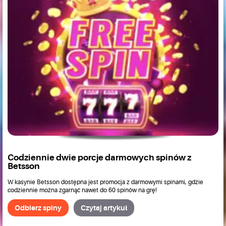
Codziennie dwie porcje darmowych spinów z
Betsson
W kasynie Betsson dostępna jest promocja z darmowymi spinami, gdzie
codziennie można zgarnąć nawet do 60 spinów na grę!
Odbierz spiny
Czytaj artykuł