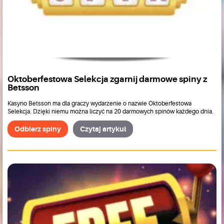
Oktoberfestowa Selekcja zgarnij darmowe spiny z
Betsson
Kasyno Betsson ma dla graczy wydarzenie o nazwie Oktoberfestowa
Selekcja. Dzięki niemu można liczyć na 20 darmowych spinów każdego dnia.
Odbierz spiny
Czytaj artykuł