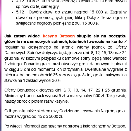
4.12 - Obróć 100 zł w Reactoonz, a dostaniesz 10 darmowych
spinów do tej samej gry.
5.12 - Otwórz drzwi do zrzutu nagród 15 000 zł. Zagraj w
dowolną z promocyjnych gier, kliknij Dołącz Teraz i graj o
świąteczne nagrody pieniężne z puli 15 000 zł.
Jak zatem widać,
kasyno Betsson
skupiło się na początku
głównie na darmowych spinach, loteriach i zwrocie na konto
. Z
regulaminu dostępnego na stronie wiemy jednak, że Oferty
Darmowych Spinów dotyczyć będą jeszcze dni: 8, 12, 15, 18 oraz 24
grudnia. W każdym przypadku darmowe spiny będą mieć wartość
1 złotego. Ponadto gracz musi otworzyć grę z darmowymi spinami
w ciągu 3 dni od momentu ich otrzymania. Ewentualne wygrane z
nich trzeba potem obrócić 35 razy w ciągu 3 dni, gdzie maksymalna
stawka na 1 zakład wynosi 30 zł.
Oferty Bonusback dotyczą dni 3, 7, 10, 14, 17, 22 i 25 grudnia.
Minimalny bonusback wynosi 5 zł, a maksymalny 500 zł. Taką kwotę
należy obrócić potem raz w kasynie.
Odbędą się także siedem razy Codzienne Losowania Nagród, gdzie
można wygrać od 45 do 5000 zł.
Po więcej informacji zapraszamy na stronę z kalendarzem w Bettson.