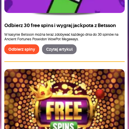
Odbierz 30 free spins i wygraj jackpota z Betsson
W kasynie Betsson można teraz zdobywać każdego dnia do 30 spinów na
Ancient Fortunes Poseidon WowPot Megaways.
Odbierz spiny
Czytaj artykuł