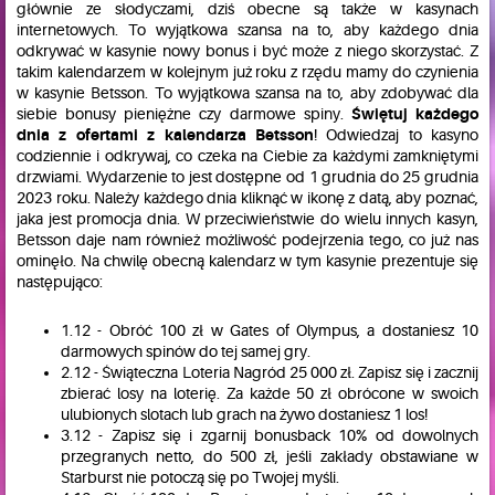
głównie ze słodyczami, dziś obecne są także w kasynach
internetowych. To wyjątkowa szansa na to, aby każdego dnia
odkrywać w kasynie nowy bonus i być może z niego skorzystać. Z
takim kalendarzem w kolejnym już roku z rzędu mamy do czynienia
w kasynie Betsson. To wyjątkowa szansa na to, aby zdobywać dla
siebie bonusy pieniężne czy darmowe spiny.
Świętuj każdego
dnia z ofertami z kalendarza Betsson
! Odwiedzaj to kasyno
codziennie i odkrywaj, co czeka na Ciebie za każdymi zamkniętymi
drzwiami. Wydarzenie to jest dostępne od 1 grudnia do 25 grudnia
2023 roku. Należy każdego dnia kliknąć w ikonę z datą, aby poznać,
jaka jest promocja dnia. W przeciwieństwie do wielu innych kasyn,
Betsson daje nam również możliwość podejrzenia tego, co już nas
ominęło. Na chwilę obecną kalendarz w tym kasynie prezentuje się
następująco:
1.12 - Obróć 100 zł w Gates of Olympus, a dostaniesz 10
darmowych spinów do tej samej gry.
2.12 - Świąteczna Loteria Nagród 25 000 zł. Zapisz się i zacznij
zbierać losy na loterię. Za każde 50 zł obrócone w swoich
ulubionych slotach lub grach na żywo dostaniesz 1 los!
3.12 - Zapisz się i zgarnij bonusback 10% od dowolnych
przegranych netto, do 500 zł, jeśli zakłady obstawiane w
Starburst nie potoczą się po Twojej myśli.