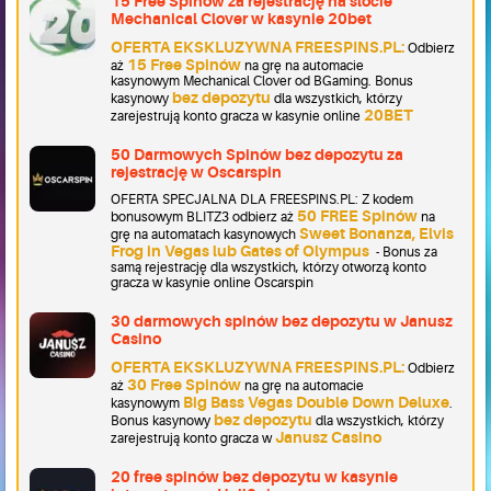
15 Free Spinów za rejestrację na slocie
Mechanical Clover w kasynie 20bet
OFERTA EKSKLUZYWNA FREESPINS.PL:
Odbierz
15 Free Spinów
aż
na grę na automacie
kasynowym Mechanical Clover od BGaming. Bonus
bez depozytu
kasynowy
dla wszystkich, którzy
20BET
zarejestrują konto gracza w kasynie online
50 Darmowych Spinów bez depozytu za
rejestrację w Oscarspin
OFERTA SPECJALNA DLA FREESPINS.PL: Z kodem
50 FREE Spinów
bonusowym BLITZ3 odbierz aż
na
Sweet Bonanza, Elvis
grę na automatach kasynowych
Frog in Vegas lub Gates of Olympus
- Bonus za
samą rejestrację dla wszystkich, którzy otworzą konto
gracza w kasynie online Oscarspin
30 darmowych spinów bez depozytu w Janusz
Casino
OFERTA EKSKLUZYWNA FREESPINS.PL:
Odbierz
30 Free Spinów
aż
na grę na automacie
Big Bass Vegas Double Down Deluxe
kasynowym
.
bez depozytu
Bonus kasynowy
dla wszystkich, którzy
Janusz Casino
zarejestrują konto gracza w
20 free spinów bez depozytu w kasynie