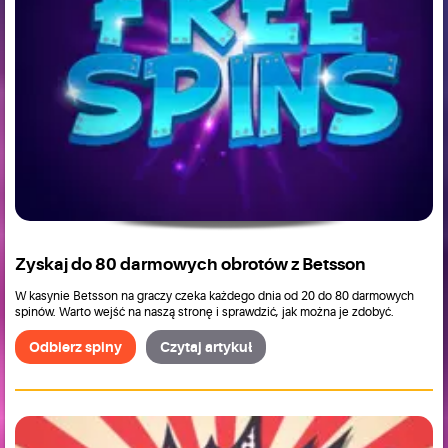
Zyskaj do 80 darmowych obrotów z Betsson
W kasynie Betsson na graczy czeka każdego dnia od 20 do 80 darmowych
spinów. Warto wejść na naszą stronę i sprawdzić, jak można je zdobyć.
Odbierz spiny
Czytaj artykuł