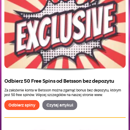
Odbierz 50 Free Spins od Betsson bez depozytu
Za założenie konta w Betsson można zgarnąć bonus bez depozytu, którym
jest 50 free spinów. Więcej szczegółów na naszej stronie www.
Odbierz spiny
Czytaj artykuł