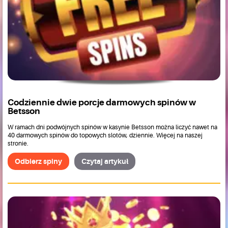
Codziennie dwie porcje darmowych spinów w
Betsson
W ramach dni podwójnych spinów w kasynie Betsson można liczyć nawet na
40 darmowych spinów do topowych slotów, dziennie. Więcej na naszej
stronie.
Odbierz spiny
Czytaj artykuł