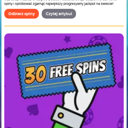
spiny i spróbować zgarnąć największy progresywny jackpot na świecie!
Odbierz spiny
Czytaj artykuł