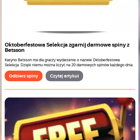
Oktoberfestowa Selekcja zgarnij darmowe spiny z
Betsson
Kasyno Betsson ma dla graczy wydarzenie o nazwie Oktoberfestowa
Selekcja. Dzięki niemu można liczyć na 20 darmowych spinów każdego dnia.
Odbierz spiny
Czytaj artykuł