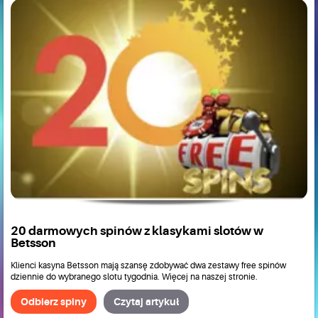
20 darmowych spinów z klasykami slotów w
Betsson
Klienci kasyna Betsson mają szansę zdobywać dwa zestawy free spinów
dziennie do wybranego slotu tygodnia. Więcej na naszej stronie.
Odbierz spiny
Czytaj artykuł