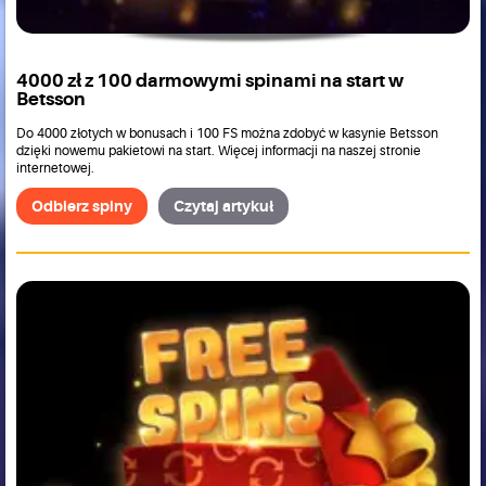
4000 zł z 100 darmowymi spinami na start w
Betsson
Do 4000 złotych w bonusach i 100 FS można zdobyć w kasynie Betsson
dzięki nowemu pakietowi na start. Więcej informacji na naszej stronie
internetowej.
Odbierz spiny
Czytaj artykuł