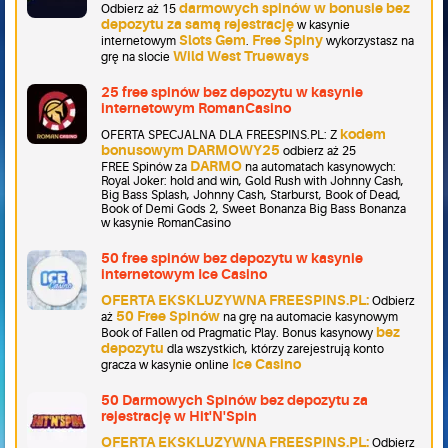
darmowych spinów w bonusie bez
Odbierz aż 15
depozytu za samą rejestrację
w kasynie
Slots Gem
Free Spiny
internetowym
.
wykorzystasz na
Wild West Trueways
grę na slocie
25 free spinów bez depozytu w kasynie
internetowym RomanCasino
kodem
OFERTA SPECJALNA DLA FREESPINS.PL: Z
bonusowym DARMOWY25
odbierz aż 25
DARMO
FREE Spinów za
na automatach kasynowych:
Royal Joker: hold and win, Gold Rush with Johnny Cash,
Big Bass Splash, Johnny Cash, Starburst, Book of Dead,
Book of Demi Gods 2, Sweet Bonanza Big Bass Bonanza
w kasynie RomanCasino
50 free spinów bez depozytu w kasynie
internetowym Ice Casino
OFERTA EKSKLUZYWNA FREESPINS.PL:
Odbierz
50 Free Spinów
aż
na grę na automacie kasynowym
bez
Book of Fallen od Pragmatic Play. Bonus kasynowy
depozytu
dla wszystkich, którzy zarejestrują konto
Ice Casino
gracza w kasynie online
50 Darmowych Spinów bez depozytu za
rejestrację w Hit'N'Spin
OFERTA EKSKLUZYWNA FREESPINS.PL:
Odbierz