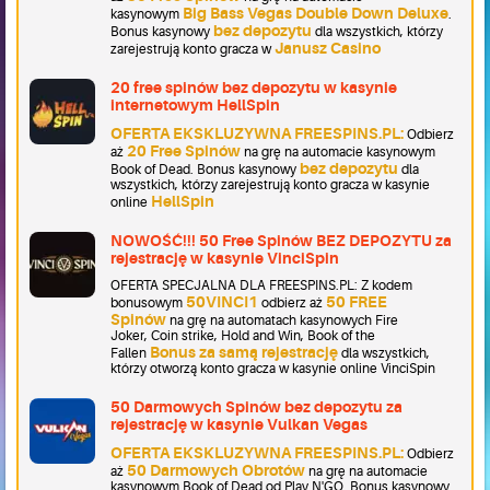
Big Bass Vegas Double Down Deluxe
kasynowym
.
bez depozytu
Bonus kasynowy
dla wszystkich, którzy
Janusz Casino
zarejestrują konto gracza w
20 free spinów bez depozytu w kasynie
internetowym HellSpin
OFERTA EKSKLUZYWNA FREESPINS.PL:
Odbierz
20 Free Spinów
aż
na grę na automacie kasynowym
bez depozytu
Book of Dead. Bonus kasynowy
dla
wszystkich, którzy zarejestrują konto gracza w kasynie
HellSpin
online
NOWOŚĆ!!! 50 Free Spinów BEZ DEPOZYTU za
rejestrację w kasynie VinciSpin
OFERTA SPECJALNA DLA FREESPINS.PL: Z kodem
50VINCI1
50 FREE
bonusowym
odbierz aż
Spinów
na grę na automatach kasynowych Fire
Joker, Coin strike, Hold and Win, Book of the
Bonus za samą rejestrację
Fallen
dla wszystkich,
którzy otworzą konto gracza w kasynie online VinciSpin
50 Darmowych Spinów bez depozytu za
rejestrację w kasynie Vulkan Vegas
OFERTA EKSKLUZYWNA FREESPINS.PL:
Odbierz
50 Darmowych Obrotów
aż
na grę na automacie
kasynowym Book of Dead od Play N'GO. Bonus kasynowy