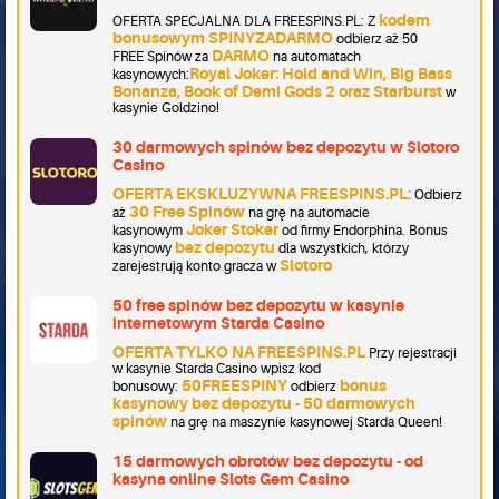
kodem
OFERTA SPECJALNA DLA FREESPINS.PL: Z
bonusowym SPINYZADARMO
odbierz aż 50
DARMO
FREE Spinów za
na automatach
Royal Joker: Hold and Win, Big Bass
kasynowych:
Bonanza, Book of Demi Gods 2 oraz Starburst
w
kasynie Goldzino!
30 darmowych spinów bez depozytu w Slotoro
Casino
OFERTA EKSKLUZYWNA FREESPINS.PL:
Odbierz
30 Free Spinów
aż
na grę na automacie
Joker Stoker
kasynowym
od firmy Endorphina. Bonus
bez depozytu
kasynowy
dla wszystkich, którzy
Slotoro
zarejestrują konto gracza w
50 free spinów bez depozytu w kasynie
internetowym Starda Casino
OFERTA TYLKO NA FREESPINS.PL
Przy rejestracji
w kasynie Starda Casino wpisz kod
50FREESPINY
bonus
bonusowy:
odbierz
kasynowy bez depozytu - 50 darmowych
spinów
na grę na maszynie kasynowej Starda Queen!
15 darmowych obrotów bez depozytu - od
kasyna online Slots Gem Casino