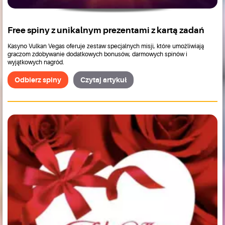
Free spiny z unikalnym prezentami z kartą zadań
Kasyno Vulkan Vegas oferuje zestaw specjalnych misji, które umożliwiają
graczom zdobywanie dodatkowych bonusów, darmowych spinów i
wyjątkowych nagród.
Odbierz spiny
Czytaj artykuł