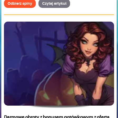
Odbierz spiny
Czytaj artykuł
Darmowe obroty z bonusem gotówkowym z oferta