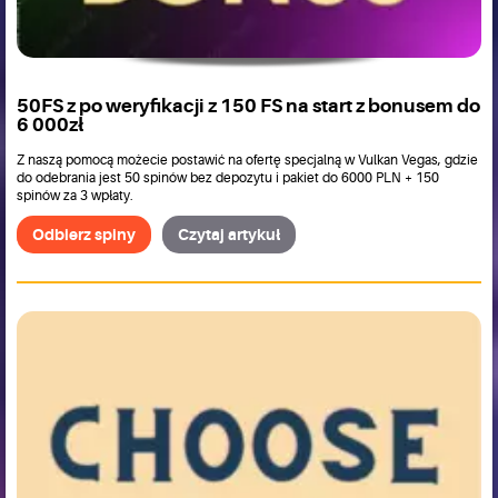
50FS z po weryfikacji z 150 FS na start z bonusem do
6 000zł
Z naszą pomocą możecie postawić na ofertę specjalną w Vulkan Vegas, gdzie
do odebrania jest 50 spinów bez depozytu i pakiet do 6000 PLN + 150
spinów za 3 wpłaty.
Odbierz spiny
Czytaj artykuł