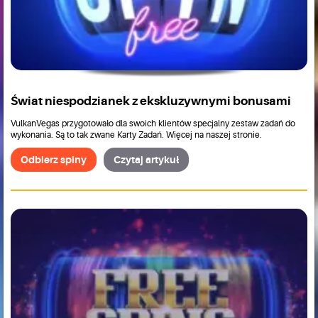
Świat niespodzianek z ekskluzywnymi bonusami
VulkanVegas przygotowało dla swoich klientów specjalny zestaw zadań do
wykonania. Są to tak zwane Karty Zadań. Więcej na naszej stronie.
Odbierz spiny
Czytaj artykuł