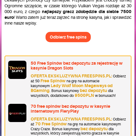
ciekawych promocji czy turniejów. Przykładem jest choćby turniej
Ogromne szczęście, w czasie którego Vulkan Vegas rozdaje aż 30
000 euro, z czego
najlepszy gracz zdobędzie dla siebie 7500
euro
! Warto zatem już teraz zajrzeć na stronę kasyna, jak i sprawdzić
inne nasze wpisy.
Odbierz free spins
50 Free Spinów bez depozytu za rejestrację w
kasynie Dragon Slots
OFERTA EKSKLUZYWNA FREESPINS.PL:
Odbierz
Free Spinów
aż 50
na grę na automacie
Lady Wolf Moon Megaways od
kasynowym
BGaming
bez depozytu
. Bonus kasynowy
dla
9500PLN
wszystkich, dodatkowo do
w bonusach!
70 free spinów bez depozytu w kasynie
internetowym FieryPlay
OFERTA EKSKLUZYWNA FREESPINS.PL:
Odbierz
70 Free Spinów
aż
na grę na automacie kasynowym
bez depozytu
Crazy Craze. Bonus kasynowy
dla
wszystkich, którzy zarejestrują konto gracza w kasynie