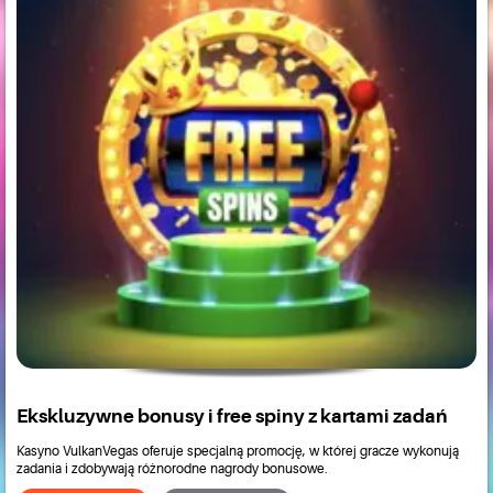
Ekskluzywne bonusy i free spiny z kartami zadań
Kasyno VulkanVegas oferuje specjalną promocję, w której gracze wykonują
zadania i zdobywają różnorodne nagrody bonusowe.