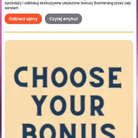
sprzedaży i odblokuj ekskluzywne ulepszone bonusy Boomerang przez cały
sierpień.
Odbierz spiny
Czytaj artykuł