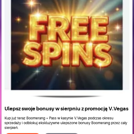
Ulepsz swoje bonusy w sierpniu z promocją V.Vegas
Kup już teraz Boomerang + Pass w kasynie V.Vegas podczas okresu
sprzedaży i odblokuj ekskluzywne ulepszone bonusy Boomerang przez cały
sierpień.