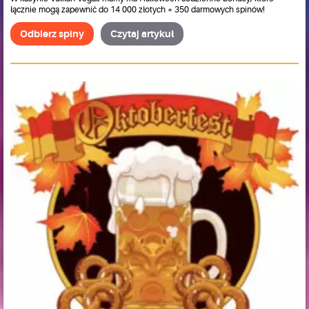
łącznie mogą zapewnić do 14 000 złotych + 350 darmowych spinów!
Odbierz spiny
Czytaj artykuł