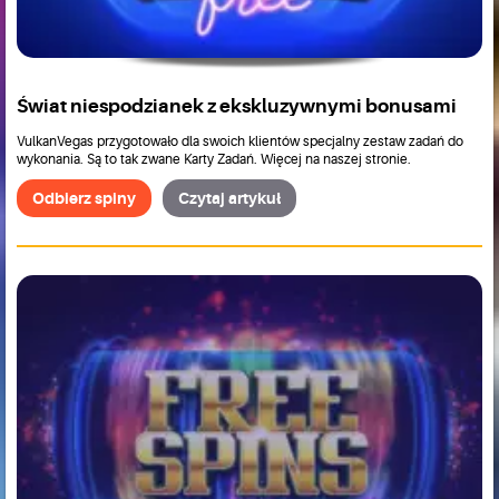
Świat niespodzianek z ekskluzywnymi bonusami
VulkanVegas przygotowało dla swoich klientów specjalny zestaw zadań do
wykonania. Są to tak zwane Karty Zadań. Więcej na naszej stronie.
Odbierz spiny
Czytaj artykuł