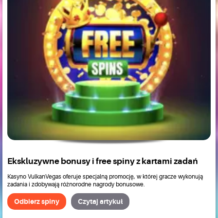
Ekskluzywne bonusy i free spiny z kartami zadań
Kasyno VulkanVegas oferuje specjalną promocję, w której gracze wykonują
zadania i zdobywają różnorodne nagrody bonusowe.
Odbierz spiny
Czytaj artykuł