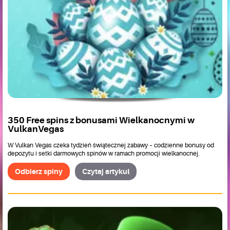
350 Free spins z bonusami Wielkanocnymi w
VulkanVegas
W Vulkan Vegas czeka tydzień świątecznej zabawy – codzienne bonusy od
depozytu i setki darmowych spinów w ramach promocji wielkanocnej.
Odbierz spiny
Czytaj artykuł