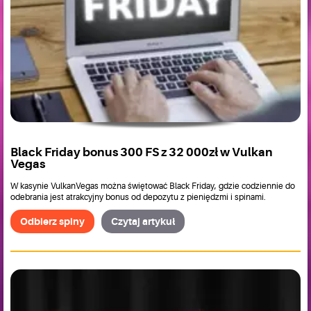
Black Friday bonus 300 FS z 32 000zł w Vulkan
Vegas
W kasynie VulkanVegas można świętować Black Friday, gdzie codziennie do
odebrania jest atrakcyjny bonus od depozytu z pieniędzmi i spinami.
Odbierz spiny
Czytaj artykuł