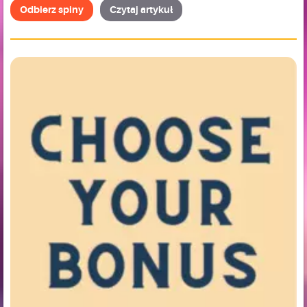
Odbierz spiny
Czytaj artykuł