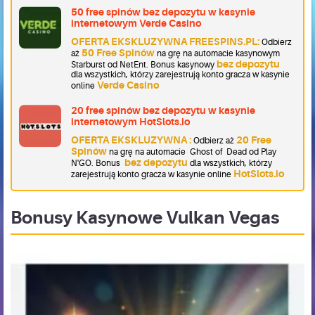
50 free spinów bez depozytu w kasynie
internetowym Verde Casino
OFERTA EKSKLUZYWNA FREESPINS.PL:
Odbierz
50 Free Spinów
aż
na grę na automacie kasynowym
bez depozytu
Starburst od NetEnt. Bonus kasynowy
dla wszystkich, którzy zarejestrują konto gracza w kasynie
Verde Casino
online
20 free spinów bez depozytu w kasynie
internetowym HotSlots.io
OFERTA EKSKLUZYWNA :
20 Free
Odbierz aż
Spinów
na grę na automacie Ghost of Dead od Play
bez depozytu
N'GO. Bonus
dla wszystkich, którzy
HotSlots.io
zarejestrują konto gracza w kasynie online
Bonusy Kasynowe Vulkan Vegas